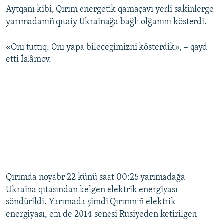
Aytqanı kibi, Qırım energetik qamaçavı yerli sakinlerge
yarımadanıñ qıtaiy Ukrainağa bağlı olğanını kösterdi.
«Onı tuttıq. Onı yapa bilecegimizni kösterdik», – qayd
etti İslâmov.
Qırımda noyabr 22 künü saat 00:25 yarımadağa
Ukraina qıtasından kelgen elektrik energiyası
söndürildi. Yarımada şimdi Qırımnıñ elektrik
energiyası, em de 2014 senesi Rusiyeden ketirilgen