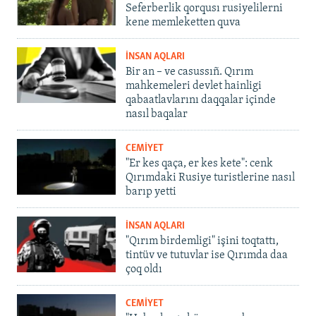
Seferberlik qorqusı rusiyelilerni
kene memleketten quva
İNSAN AQLARI
Bir an – ve casussıñ. Qırım
mahkemeleri devlet hainligi
qabaatlavlarını daqqalar içinde
nasıl baqalar
CEMİYET
"Er kes qaça, er kes kete": cenk
Qırımdaki Rusiye turistlerine nasıl
barıp yetti
İNSAN AQLARI
"Qırım birdemligi" işini toqtattı,
tintüv ve tutuvlar ise Qırımda daa
çoq oldı
CEMİYET