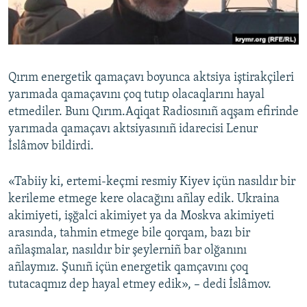
Русский
Українською
Qırım energetik qamaçavı boyunca aktsiya iştirakçileri
QOŞULIÑIZ!
yarımada qamaçavını çoq tutıp olacaqlarını hayal
etmediler. Bunı Qırım.Aqiqat Radiosınıñ aqşam efirinde
yarımada qamaçavı aktsiyasınıñ idarecisi Lenur
İslâmov bildirdi.
RFE/RS bütün saytları
«Tabiiy ki, ertemi-keçmi resmiy Kiyev içün nasıldır bir
kerileme etmege kere olacağını añlay edik. Ukraina
akimiyeti, işğalci akimiyet ya da Moskva akimiyeti
arasında, tahmin etmege bile qorqam, bazı bir
añlaşmalar, nasıldır bir şeylerniñ bar olğanını
añlaymız. Şunıñ içün energetik qamçavını çoq
tutacaqmız dep hayal etmey edik», – dedi İslâmov.