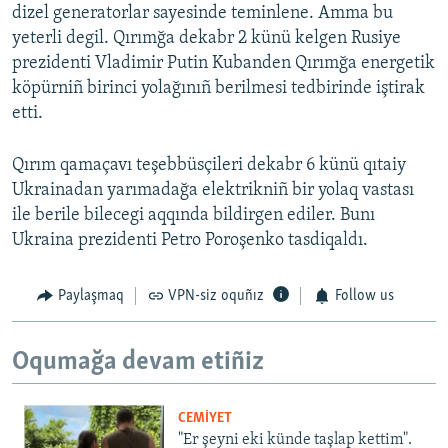
dizel generatorlar sayesinde teminlene. Amma bu
yeterli degil. Qırımğa dekabr 2 künü kelgen Rusiye
prezidenti Vladimir Putin Kubanden Qırımğa energetik
köpürniñ birinci yolağınıñ berilmesi tedbirinde iştirak
etti.
Qırım qamaçavı teşebbüsçileri dekabr 6 künü qıtaiy
Ukrainadan yarımadağa elektrikniñ bir yolaq vastası
ile berile bilecegi aqqında bildirgen ediler. Bunı
Ukraina prezidenti Petro Poroşenko tasdiqaldı.
Paylaşmaq
VPN-siz oquñız
Follow us
Oqumağa devam etiñiz
CEMİYET
"Er şeyni eki künde taşlap kettim".