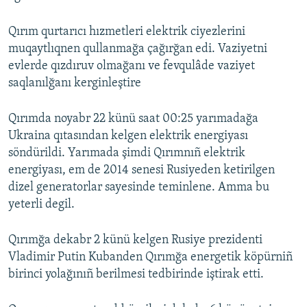
Qırım qurtarıcı hızmetleri elektrik ciyezlerini
muqaytlıqnen qullanmağa çağırğan edi. Vaziyetni
evlerde qızdıruv olmağanı ve fevqulâde vaziyet
saqlanılğanı kerginleştire
Qırımda noyabr 22 künü saat 00:25 yarımadağa
Ukraina qıtasından kelgen elektrik energiyası
söndürildi. Yarımada şimdi Qırımnıñ elektrik
energiyası, em de 2014 senesi Rusiyeden ketirilgen
dizel generatorlar sayesinde teminlene. Amma bu
yeterli degil.
Qırımğa dekabr 2 künü kelgen Rusiye prezidenti
Vladimir Putin Kubanden Qırımğa energetik köpürniñ
birinci yolağınıñ berilmesi tedbirinde iştirak etti.