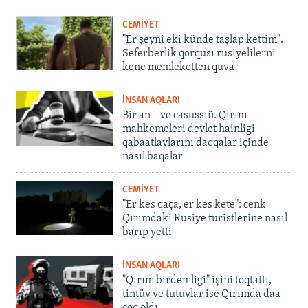
CEMİYET
"Er şeyni eki künde taşlap kettim".
Seferberlik qorqusı rusiyelilerni
kene memleketten quva
İNSAN AQLARI
Bir an – ve casussıñ. Qırım
mahkemeleri devlet hainligi
qabaatlavlarını daqqalar içinde
nasıl baqalar
CEMİYET
"Er kes qaça, er kes kete": cenk
Qırımdaki Rusiye turistlerine nasıl
barıp yetti
İNSAN AQLARI
"Qırım birdemligi" işini toqtattı,
tintüv ve tutuvlar ise Qırımda daa