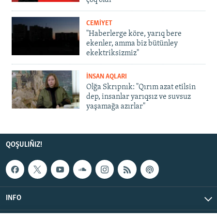
çoq oldı
CEMİYET
"Haberlerge köre, yarıq bere
ekenler, amma biz bütünley
ekektriksizmiz"
İNSAN AQLARI
Olğa Skrıpnık: "Qırım azat etilsin
dep, insanlar yarıqsız ve suvsuz
yaşamağa azırlar"
QOŞULIÑIZ!
INFO