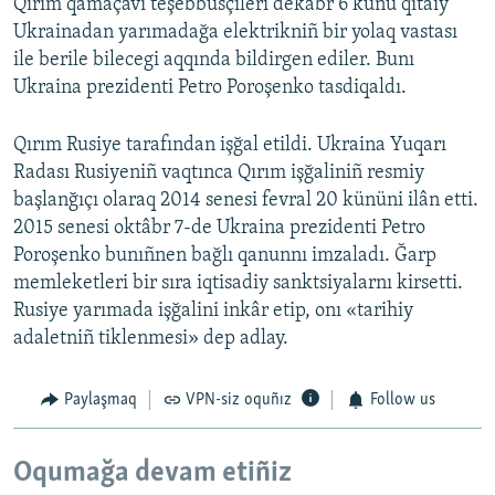
Qırım qamaçavı teşebbüsçileri dekabr 6 künü qıtaiy
Ukrainadan yarımadağa elektrikniñ bir yolaq vastası
ile berile bilecegi aqqında bildirgen ediler. Bunı
Ukraina prezidenti Petro Poroşenko tasdiqaldı.
Qırım Rusiye tarafından işğal etildi. Ukraina Yuqarı
Radası Rusiyeniñ vaqtınca Qırım işğaliniñ resmiy
başlanğıçı olaraq 2014 senesi fevral 20 kününi ilân etti.
2015 senesi oktâbr 7-de Ukraina prezidenti Petro
Poroşenko bunıñnen bağlı qanunnı imzaladı. Ğarp
memleketleri bir sıra iqtisadiy sanktsiyalarnı kirsetti.
Rusiye yarımada işğalini inkâr etip, onı «tarihiy
adaletniñ tiklenmesi» dep adlay.
Paylaşmaq
VPN-siz oquñız
Follow us
Oqumağa devam etiñiz