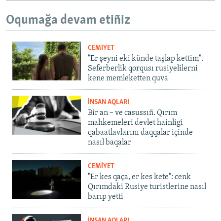
Oqumağa devam etiñiz
CEMİYET
"Er şeyni eki künde taşlap kettim".
Seferberlik qorqusı rusiyelilerni
kene memleketten quva
İNSAN AQLARI
Bir an – ve casussıñ. Qırım
mahkemeleri devlet hainligi
qabaatlavlarını daqqalar içinde
nasıl baqalar
CEMİYET
"Er kes qaça, er kes kete": cenk
Qırımdaki Rusiye turistlerine nasıl
barıp yetti
İNSAN AQLARI