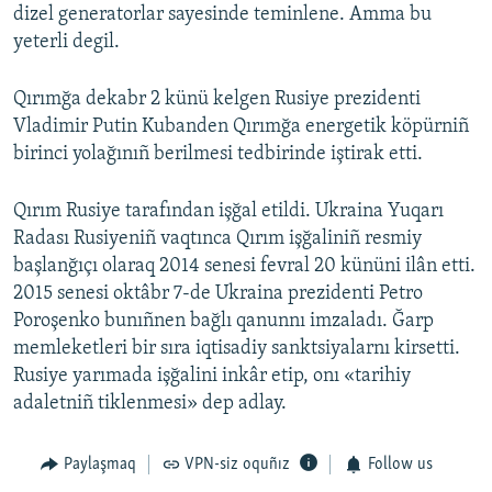
dizel generatorlar sayesinde teminlene. Amma bu
yeterli degil.
Qırımğa dekabr 2 künü kelgen Rusiye prezidenti
Vladimir Putin Kubanden Qırımğa energetik köpürniñ
birinci yolağınıñ berilmesi tedbirinde iştirak etti.
Qırım Rusiye tarafından işğal etildi. Ukraina Yuqarı
Radası Rusiyeniñ vaqtınca Qırım işğaliniñ resmiy
başlanğıçı olaraq 2014 senesi fevral 20 kününi ilân etti.
2015 senesi oktâbr 7-de Ukraina prezidenti Petro
Poroşenko bunıñnen bağlı qanunnı imzaladı. Ğarp
memleketleri bir sıra iqtisadiy sanktsiyalarnı kirsetti.
Rusiye yarımada işğalini inkâr etip, onı «tarihiy
adaletniñ tiklenmesi» dep adlay.
Paylaşmaq
VPN-siz oquñız
Follow us