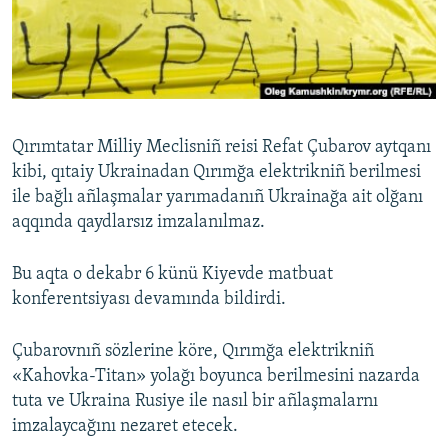
Русский
Українською
QOŞULIÑIZ!
Qırımtatar Milliy Meclisniñ reisi Refat Çubarov aytqanı
kibi, qıtaiy Ukrainadan Qırımğa elektrikniñ berilmesi
ile bağlı añlaşmalar yarımadanıñ Ukrainağa ait olğanı
RFE/RS bütün saytları
aqqında qaydlarsız imzalanılmaz.
Bu aqta o dekabr 6 künü Kiyevde matbuat
konferentsiyası devamında bildirdi.
Çubarovnıñ sözlerine köre, Qırımğa elektrikniñ
«Kahovka-Titan» yolağı boyunca berilmesini nazarda
tuta ve Ukraina Rusiye ile nasıl bir añlaşmalarnı
imzalaycağını nezaret etecek.