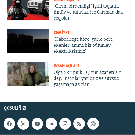
"Qırım birdemligi" işini toqtattı,
tintüv ve tutuvlar ise Qırımda daa
çoq oldı
CEMİYET
"Haberlerge köre, yarıq bere
ekenler, amma biz bütünley
ekektriksizmiz"
İNSAN AQLARI
Olğa Skrıpnık: "Qırım azat etilsin
dep, insanlar yarıqsız ve suvsuz
yaşamağa azırlar"
QOŞULIÑIZ!