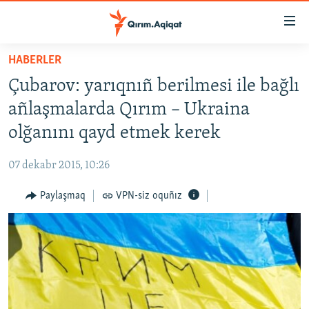
Link
açıqlığı
Esas
HABERLER
mündericege
HABERLER
Çubarov: yarıqnıñ berilmesi ile bağlı
qaytmaq
SİYASET
Baş
añlaşmalarda Qırım – Ukraina
İQTİSADİYAT
navigatsiyağa
olğanını qayd etmek kerek
qaytmaq
CEMİYET
Qıdıruvğa
07 dekabr 2015, 10:26
MEDENİYET
qaytmaq
Paylaşmaq
VPN-siz oquñız
İNSAN AQLARI
VİDEO
SÜRET
BLOGLAR
FİKİR