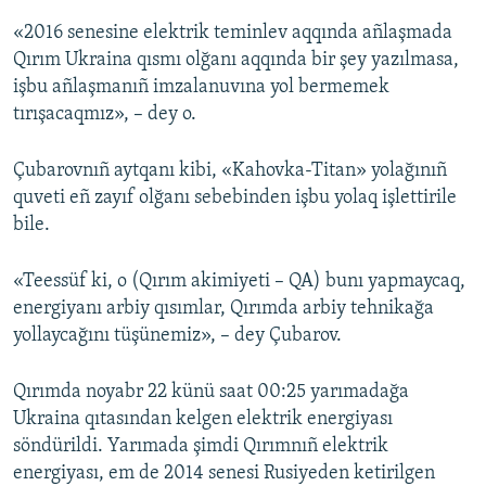
«2016 senesine elektrik teminlev aqqında añlaşmada
Qırım Ukraina qısmı olğanı aqqında bir şey yazılmasa,
işbu añlaşmanıñ imzalanuvına yol bermemek
tırışacaqmız», – dey o.
Çubarovnıñ aytqanı kibi, «Kahovka-Titan» yolağınıñ
quveti eñ zayıf olğanı sebebinden işbu yolaq işlettirile
bile.
«Teessüf ki, o (Qırım akimiyeti – QA) bunı yapmaycaq,
energiyanı arbiy qısımlar, Qırımda arbiy tehnikağa
yollaycağını tüşünemiz», – dey Çubarov.
Qırımda noyabr 22 künü saat 00:25 yarımadağa
Ukraina qıtasından kelgen elektrik energiyası
söndürildi. Yarımada şimdi Qırımnıñ elektrik
energiyası, em de 2014 senesi Rusiyeden ketirilgen