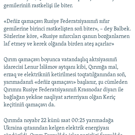
gemileriniñ rastkelişi ile biter.
«Deñiz qamaçavı Rusiye Federatsiyasınıñ sıñır
gemilerine birinci rastkelişten soñ biter», – dey Balbek.
Sözlerine köre, «Rusiye sıñırcıları qanun bozğanlarnen
laf etmey ve kerek olğanda birden ateş açarlar»
Qırım qamaçavı boyunca vatandaşlıq aktsiyasınıñ
idarecisi Lenur İslâmov aytqanı kibi, Qırımğa mal,
erzaq ve elektrikniñ ketirilmesi toqtatılğanından soñ,
yarımadanıñ «deñiz qamaçavı» başlanır, şu cümleden
Qırımnı Rusiye Federatsiyasınıñ Krasnodar diyarı ile
bağlağan yekâne naqliyat arterriyası olğan Keriç
keçitiniñ qamaçavı da.
Qırımda noyabr 22 künü saat 00:25 yarımadağa
Ukraina qıtasından kelgen elektrik energiyası