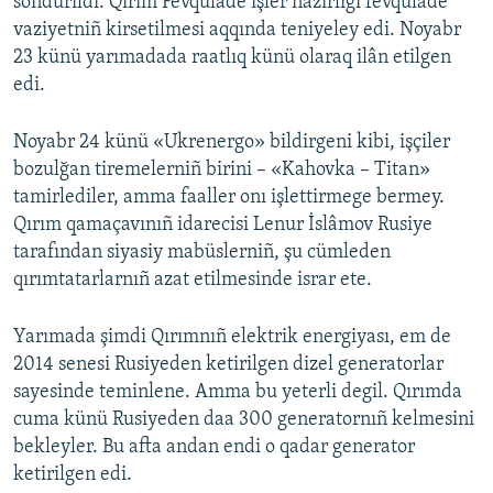
söndürildi. Qırım Fevqulâde işler nazirligi fevqulâde
vaziyetniñ kirsetilmesi aqqında teniyeley edi. Noyabr
23 künü yarımadada raatlıq künü olaraq ilân etilgen
edi.
Noyabr 24 künü «Ukrenergo» bildirgeni kibi, işçiler
bozulğan tiremelerniñ birini – «Kahovka – Titan»
tamirlediler, amma faaller onı işlettirmege bermey.
Qırım qamaçavınıñ idarecisi Lenur İslâmov Rusiye
tarafından siyasiy mabüslerniñ, şu cümleden
qırımtatarlarnıñ azat etilmesinde israr ete.
Yarımada şimdi Qırımnıñ elektrik energiyası, em de
2014 senesi Rusiyeden ketirilgen dizel generatorlar
sayesinde teminlene. Amma bu yeterli degil. Qırımda
cuma künü Rusiyeden daa 300 generatornıñ kelmesini
bekleyler. Bu afta andan endi o qadar generator
ketirilgen edi.