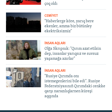
çoq oldı
CEMİYET
"Haberlerge köre, yarıq bere
ekenler, amma biz bütünley
ekektriksizmiz"
İNSAN AQLARI
Olğa Skrıpnık: "Qırım azat etilsin
dep, insanlar yarıqsız ve suvsuz
yaşamağa azırlar"
İNSAN AQLARI
"Rusiye Qırımda onı
istemegenlerini bile edi". Rusiye
Federatsiyasınıñ Qırımdaki cenkke
qarşı narazılıqlarnen küreşi
aqqında