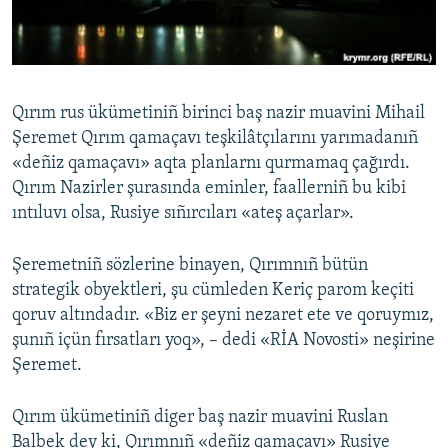
Русский
Українською
Qırım rus ükümetiniñ birinci baş nazir muavini Mihail
QOŞULIÑIZ!
Şeremet Qırım qamaçavı teşkilâtçılarını yarımadanıñ
«deñiz qamaçavı» aqta planlarnı qurmamaq çağırdı.
Qırım Nazirler şurasında eminler, faallerniñ bu kibi
ıntıluvı olsa, Rusiye sıñırcıları «ateş açarlar».
RFE/RS bütün saytları
Şeremetniñ sözlerine binayen, Qırımnıñ bütün
strategik obyektleri, şu cümleden Keriç parom keçiti
qoruv altındadır. «Biz er şeyni nezaret ete ve qoruymız,
şunıñ içün fırsatları yoq», – dedi «RİA Novosti» neşirine
Şeremet.
Qırım ükümetiniñ diger baş nazir muavini Ruslan
Balbek dey ki, Qırımnıñ «deñiz qamaçavı» Rusiye