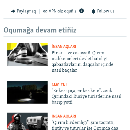
Paylaşmaq
VPN-siz oquñız
Follow us
Oqumağa devam etiñiz
İNSAN AQLARI
Bir an – ve casussıñ. Qırım
mahkemeleri devlet hainligi
qabaatlavlarını daqqalar içinde
nasıl baqalar
CEMİYET
"Er kes qaça, er kes kete": cenk
Qırımdaki Rusiye turistlerine nasıl
barıp yetti
İNSAN AQLARI
"Qırım birdemligi" işini toqtattı,
tintüv ve tutuvlar ise Qırımda daa