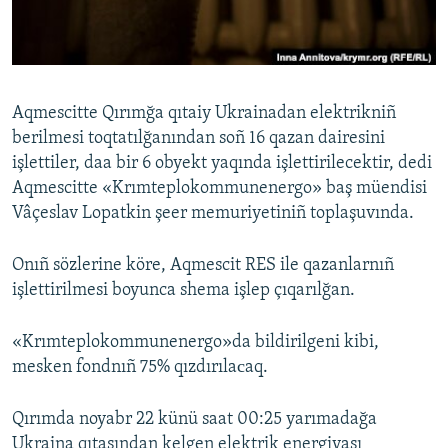
Русский
Українською
Aqmescitte Qırımğa qıtaiy Ukrainadan elektrikniñ
QOŞULIÑIZ!
berilmesi toqtatılğanından soñ 16 qazan dairesini
işlettiler, daa bir 6 obyekt yaqında işlettirilecektir, dedi
Aqmescitte «Krımteplokommunenergo» baş müendisi
Vâçeslav Lopatkin şeer memuriyetiniñ toplaşuvında.
RFE/RS bütün saytları
Onıñ sözlerine köre, Aqmescit RES ile qazanlarnıñ
işlettirilmesi boyunca shema işlep çıqarılğan.
«Krımteplokommunenergo»da bildirilgeni kibi,
mesken fondnıñ 75% qızdırılaсaq.
Qırımda noyabr 22 künü saat 00:25 yarımadağa
Ukraina qıtasından kelgen elektrik energiyası