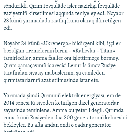
söndürildi. Qırım Fevqulâde işler nazirligi fevqulâde
vaziyetniñ kirsetilmesi aqqında teniyeley edi. Noyabr
23 künü yarımadada raatlıq künü olaraq ilân etilgen
edi.
Noyabr 24 künü «Ukrenergo» bildirgeni kibi, işçiler
bozulğan tiremelerniñ birini – «Kahovka – Titan»
tamirlediler, amma faaller onı işlettirmege bermey.
Qırım qamaçavınıñ idarecisi Lenur İslâmov Rusiye
tarafından siyasiy mabüslerniñ, şu cümleden
qırımtatarlarnıñ azat etilmesinde israr ete.
Yarımada şimdi Qırımnıñ elektrik energiyası, em de
2014 senesi Rusiyeden ketirilgen dizel generatorlar
sayesinde teminlene. Amma bu yeterli degil. Qırımda
cuma künü Rusiyeden daa 300 generatornıñ kelmesini
bekleyler. Bu afta andan endi o qadar generator