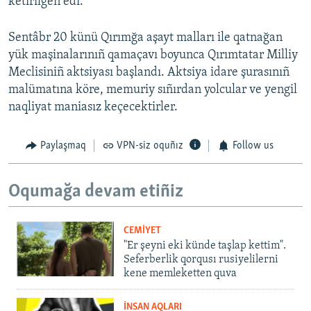
ketirilgen edi.
Sentâbr 20 künü Qırımğa aşayt malları ile qatnağan
yük maşinalarınıñ qamaçavı boyunca Qırımtatar Milliy
Meclisiniñ aktsiyası başlandı. Aktsiya idare şurasınıñ
malümatına köre, memuriy sıñırdan yolcular ve yengil
naqliyat maniasız keçecektirler.
Paylaşmaq
VPN-siz oquñız
Follow us
Oqumağa devam etiñiz
CEMİYET
"Er şeyni eki künde taşlap kettim".
Seferberlik qorqusı rusiyelilerni
kene memleketten quva
İNSAN AQLARI