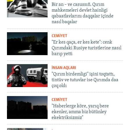
Bir an – ve casussıñ. Qırım
mahkemeleri devlet hainligi
qabaatlavlarını daqqalar içinde
nasıl baqalar
CEMİYET
"Er kes qaça, er kes kete": cenk
Qırımdaki Rusiye turistlerine nasıl
barıp yetti
İNSAN AQLARI
"Qırım birdemligi" işini toqtattı,
tintüv ve tutuvlar ise Qırımda daa
çoq oldı
CEMİYET
"Haberlerge köre, yarıq bere
ekenler, amma biz bütünley
ekektriksizmiz"