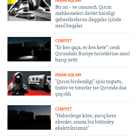
İNSAN AQLARI
Bir an – ve casussıñ. Qırım
mahkemeleri devlet hainligi
qabaatlavlarını daqqalar içinde
nasıl baqalar
CEMİYET
"Er kes qaça, er kes kete": cenk
Qırımdaki Rusiye turistlerine nasıl
barıp yetti
İNSAN AQLARI
"Qırım birdemligi" işini toqtattı,
tintüv ve tutuvlar ise Qırımda daa
çoq oldı
CEMİYET
"Haberlerge köre, yarıq bere
ekenler, amma biz bütünley
ekektriksizmiz"