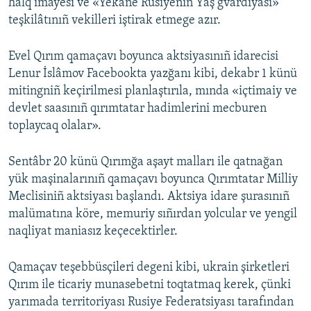
halq imayesi ve «Yekâne Rusiyeniñ Yaş gvardiyası»
teşkilâtınıñ vekilleri iştirak etmege azır.
Evel Qırım qamaçavı boyunca aktsiyasınıñ idarecisi
Lenur İslâmov Facebookta yazğanı kibi, dekabr 1 künü
mitingniñ keçirilmesi planlaştırıla, mında «içtimaiy ve
devlet saasınıñ qırımtatar hadimlerini mecburen
toplaycaq olalar».
Sentâbr 20 künü Qırımğa aşayt malları ile qatnağan
yük maşinalarınıñ qamaçavı boyunca Qırımtatar Milliy
Meclisiniñ aktsiyası başlandı. Aktsiya idare şurasınıñ
malümatına köre, memuriy sıñırdan yolcular ve yengil
naqliyat maniasız keçecektirler.
Qamaçav teşebbüsçileri degeni kibi, ukrain şirketleri
Qırım ile ticariy munasebetni toqtatmaq kerek, çünki
yarımada territoriyası Rusiye Federatsiyası tarafından