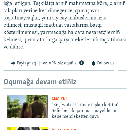
işğal etilgen. Teşkilâtçılarnıñ malümatına köre, olarnıñ
talapları yerine ketirilmegence, qamaçavnı
toqtatmaycaqlar, yani siyasiy mabüslerniñ azat
etilmesi, mustaqil matbuat vastalarına basqı
kösterilmemesi, yarımadağa halqara nezaretçilerniñ
kelmesi, qırımtatarlarğa qarşı areketlerniñ toqtatılması
ve ilâhre.
Paylaşmaq
VPN-siz oquñız
Follow us
Oqumağa devam etiñiz
CEMİYET
"Er şeyni eki künde taşlap kettim".
Seferberlik qorqusı rusiyelilerni
kene memleketten quva