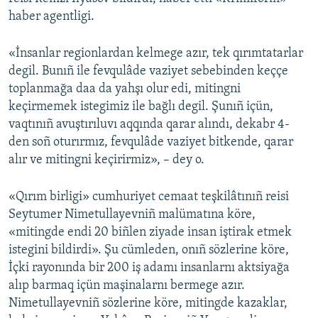
haber agentligi.
Русский
Українською
«İnsanlar regionlardan kelmege azır, tek qırımtatarlar
degil. Bunıñ ile fevqulâde vaziyet sebebinden keççe
toplanmağa daa da yahşı olur edi, mitingni
QOŞULIÑIZ!
keçirmemek istegimiz ile bağlı degil. Şunıñ içün,
vaqtınıñ avuştırıluvı aqqında qarar alındı, dekabr 4-
den soñ oturırmız, fevqulâde vaziyet bitkende, qarar
RFE/RS bütün saytları
alır ve mitingni keçirirmiz», – dey o.
«Qırım birligi» cumhuriyet cemaat teşkilâtınıñ reisi
Seytumer Nimetullayevniñ malümatına köre,
«mitingde endi 20 biñlen ziyade insan iştirak etmek
istegini bildirdi». Şu cümleden, onıñ sözlerine köre,
İçki rayonında bir 200 iş adamı insanlarnı aktsiyağa
alıp barmaq içün maşinalarnı bermege azır.
Nimetullayevniñ sözlerine köre, mitingde kazaklar,