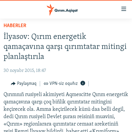
Link
açıqlığı
Esas
HABERLER
mündericege
HABERLER
İlyasov: Qırım energetik
qaytmaq
SİYASET
Baş
qamaçavına qarşı qırımtatar mitingi
İQTİSADİYAT
navigatsiyağa
planlaştırıla
qaytmaq
CEMİYET
Qıdıruvğa
30 noyabr 2015, 18:47
MEDENİYET
qaytmaq
Paylaşmaq
VPN-siz oquñız
İNSAN AQLARI
Qırımnıñ rusiyeli akimiyeti Aqmescitte Qırım energetik
VİDEO
qamaçavına qarşı çoq biñlik qırımtatar mitingini
SÜRET
keçirecek ola. Amma keçirilecek künü daa belli degil,
BLOGLAR
dedi Qırım rusiyeli Devlet şurası reisiniñ muavini,
«Qırım» regionlarara qırımtatar cemaat areketiniñ
FİKİR
reisi Remzi İlyasov bildirdi, haber etti «Krımiform»