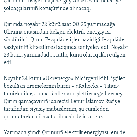
Qırımnıñ rusiyeli başı Sergey Aksenov ile belediye
yolbaşçılarınıñ körüşüvinde alınacaq.
Qırımda noyabr 22 künü saat 00:25 yarımadağa
Ukraina qıtasından kelgen elektrik energiyası
söndürildi. Qırım Fevqulâde işler nazirligi fevqulâde
vaziyetniñ kirsetilmesi aqqında teniyeley edi. Noyabr
23 künü yarımadada raatlıq künü olaraq ilân etilgen
edi.
Noyabr 24 künü «Ukrenergo» bildirgeni kibi, işçiler
bozulğan tiremelerniñ birini – «Kahovka – Titan»
tamirlediler, amma faaller onı işlettirmege bermey.
Qırım qamaçavınıñ idarecisi Lenur İslâmov Rusiye
tarafından siyasiy mabüslerniñ, şu cümleden
qırımtatarlarnıñ azat etilmesinde israr ete.
Yarımada şimdi Qırımnıñ elektrik energiyası, em de