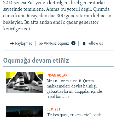
2014 senesi Rusiyeden ketirilgen dizel generatorlar
sayesinde teminlene. Amma bu yeterli degil. Qırımda
cuma künü Rusiyeden daa 300 generatornıñ kelmesini
bekleyler. Bu afta andan endi o qadar generator
ketirilgen edi.
Paylaşmaq
VPN-siz oquñız
Follow us
Oqumağa devam etiñiz
İNSAN AQLARI
Bir an – ve casussıñ. Qırım
mahkemeleri devlet hainligi
qabaatlavlarını daqqalar içinde
nasıl baqalar
CEMİYET
"Er kes qaça, er kes kete": cenk