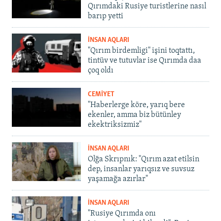
Qırımdaki Rusiye turistlerine nasıl
barıp yetti
İNSAN AQLARI
"Qırım birdemligi" işini toqtattı,
tintüv ve tutuvlar ise Qırımda daa
çoq oldı
CEMİYET
"Haberlerge köre, yarıq bere
ekenler, amma biz bütünley
ekektriksizmiz"
İNSAN AQLARI
Olğa Skrıpnık: "Qırım azat etilsin
dep, insanlar yarıqsız ve suvsuz
yaşamağa azırlar"
İNSAN AQLARI
"Rusiye Qırımda onı