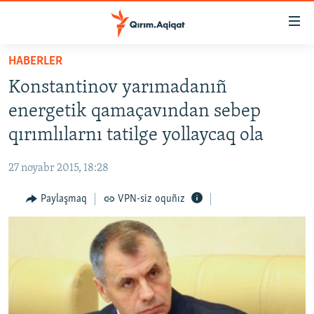
Link
açıqlığı
Esas
HABERLER
mündericege
HABERLER
Konstantinov yarımadanıñ
qaytmaq
SİYASET
Baş
energetik qamaçavından sebep
İQTİSADİYAT
navigatsiyağa
qırımlılarnı tatilge yollaycaq ola
qaytmaq
CEMİYET
Qıdıruvğa
27 noyabr 2015, 18:28
MEDENİYET
qaytmaq
Paylaşmaq
VPN-siz oquñız
İNSAN AQLARI
VİDEO
SÜRET
BLOGLAR
FİKİR