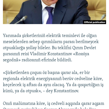
Русский
Українською
QOŞULIÑIZ!
Yarımada şirketleriniñ elektrik teminlevi ile olğan
meselelerden sebep qırımlılarnı parası berilmeycek
otpusklarğa yollay bileler. Bu teklifni Qırım Devlet
RFE/RS bütün saytları
şurasınıñ reisi Vladimir Konstantinov «Rossiya
segodnâ» radiosınıñ efirinde bildirdi.
«Şirketlerden çoqusı öz başına qarar ala, er bir
regionda elektrik energiyasınıñ berüv cedveline köre,
keçelecek iş aftası da aynı olacaq. Ya da qısqartılğan iş
künü, ya da otpusk», – dey Konstantinov.
Onıñ malümatına köre, iş cedveli aqqında qarar aqşam