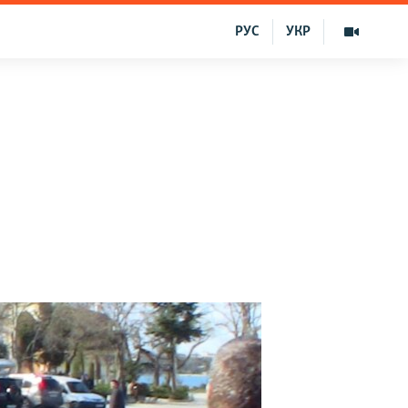
РУС
УКР
q