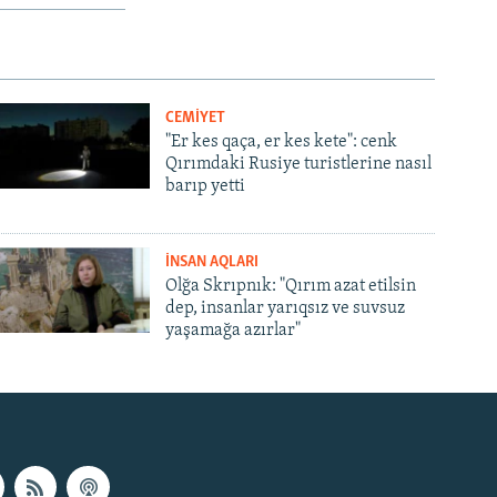
CEMİYET
"Er kes qaça, er kes kete": cenk
Qırımdaki Rusiye turistlerine nasıl
barıp yetti
İNSAN AQLARI
Olğa Skrıpnık: "Qırım azat etilsin
dep, insanlar yarıqsız ve suvsuz
yaşamağa azırlar"