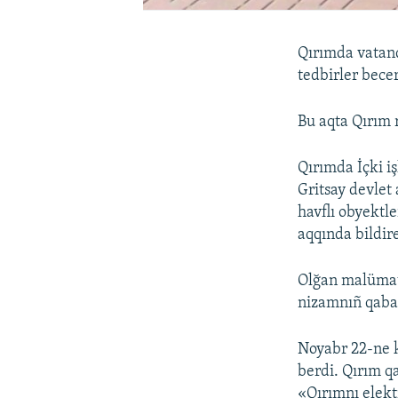
Qırımda vatand
tedbirler becer
Bu aqta Qırım 
Qırımda İçki i
Gritsay devlet 
havflı obyektle
aqqında bildir
Olğan malümat
nizamnıñ qaba 
Noyabr 22-ne k
berdi. Qırım q
«Qırımnı elektr