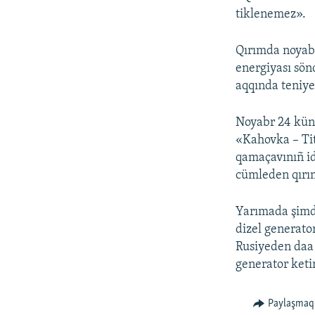
tiklenemez».
Qırımda noyabr
energiyası sönd
aqqında teniye
Noyabr 24 künü
«Kahovka – Tit
qamaçavınıñ id
cümleden qırım
Yarımada şimdi
dizel generato
Rusiyeden daa 
generator ketir
Paylaşmaq