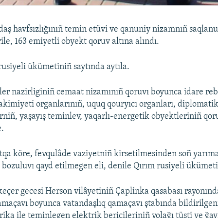
aş havfsızlığınıñ temin etüvi ve qanuniy nizamnıñ saqlanu
ile, 163 emiyetli obyekt qoruv altına alındı.
rusiyeli ükümetiniñ saytında aytıla.
şler nazirliginiñ cemaat nizamınıñ qoruvı boyunca idare reb
akimiyeti organlarınıñ, uquq qouryıcı organları, diplomatik 
rniñ, yaşayış teminlev, yaqarlı-energetik obyektleriniñ qoru
e.
qa köre, fevqulâde vaziyetniñ kirsetilmesinden soñ yarı
bozuluvı qayd etilmegen eli, denile Qırım rusiyeli ükümeti
eçer gecesi Herson vilâyetiniñ Çaplinka qasabası rayonınd
amaçavı boyunca vatandaşlıq qamaçavı ştabında bildirilgeni
ika ile teminlegen elektrik bericileriniñ yolağı tüşti ve ğa