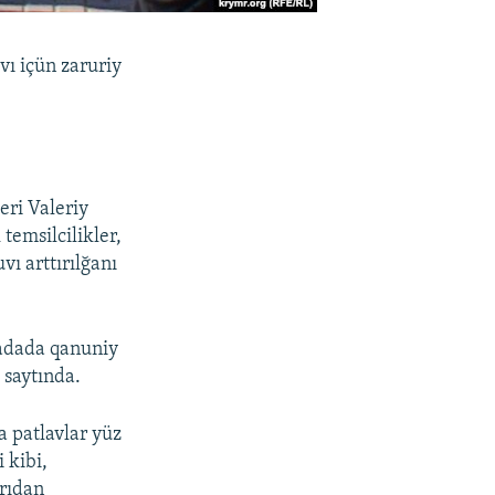
vı içün zaruriy
eri Valeriy
temsilcilikler,
vı arttırılğanı
madada qanuniy
 saytında.
a patlavlar yüz
 kibi,
yrıdan