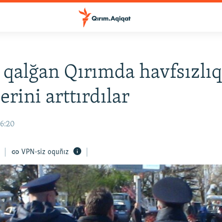
z qalğan Qırımda havfsızlı
erini arttırdılar
16:20
VPN-siz oquñız