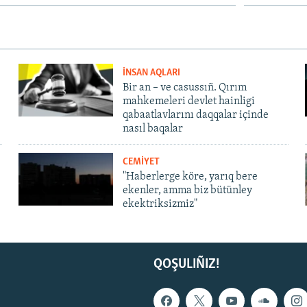
İNSAN AQLARI
Bir an – ve casussıñ. Qırım
mahkemeleri devlet hainligi
qabaatlavlarını daqqalar içinde
nasıl baqalar
CEMİYET
"Haberlerge köre, yarıq bere
ekenler, amma biz bütünley
ekektriksizmiz"
QOŞULIÑIZ!