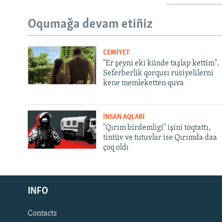
Oqumağa devam etiñiz
CEMİYET
"Er şeyni eki künde taşlap kettim".
Seferberlik qorqusı rusiyelilerni
kene memleketten quva
İNSAN AQLARI
"Qırım birdemligi" işini toqtattı,
tintüv ve tutuvlar ise Qırımda daa
çoq oldı
Русский
INFO
Українською
Contacts
QOŞULIÑIZ!