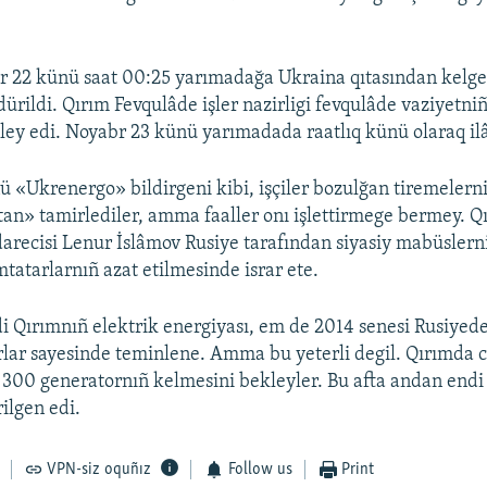
 22 künü saat 00:25 yarımadağa Ukraina qıtasından kelge
ürildi. Qırım Fevqulâde işler nazirligi fevqulâde vaziyetniñ
ley edi. Noyabr 23 künü yarımadada raatlıq künü olaraq ilâ
 «Ukrenergo» bildirgeni kibi, işçiler bozulğan tiremelerni
an» tamirlediler, amma faaller onı işlettirmege bermey. Q
arecisi Lenur İslâmov Rusiye tarafından siyasiy mabüslern
tatarlarnıñ azat etilmesinde israr ete.
 Qırımnıñ elektrik energiyası, em de 2014 senesi Rusiyede
rlar sayesinde teminlene. Amma bu yeterli degil. Qırımda
300 generatornıñ kelmesini bekleyler. Bu afta andan endi
ilgen edi.
VPN-siz oquñız
Follow us
Print