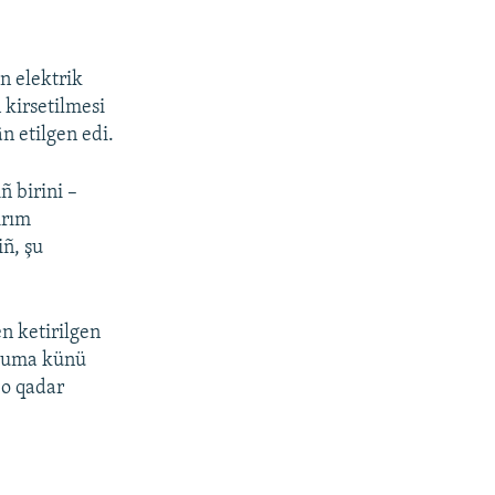
n elektrik
 kirsetilmesi
n etilgen edi.
ñ birini –
ırım
iñ, şu
n ketirilgen
 cuma künü
 o qadar