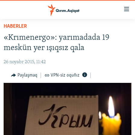
Link
açıqlığı
Esas
HABERLER
mündericege
HABERLER
«Krımenergo»: yarımadada 19
qaytmaq
SİYASET
Baş
meskün yer ışıqsız qala
İQTİSADİYAT
navigatsiyağa
qaytmaq
26 noyabr 2015, 11:42
CEMİYET
Qıdıruvğa
MEDENİYET
Paylaşmaq
VPN-siz oquñız
qaytmaq
İNSAN AQLARI
VİDEO
SÜRET
BLOGLAR
FİKİR