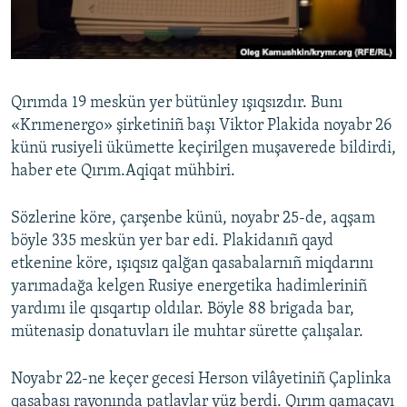
Русский
Українською
Qırımda 19 meskün yer bütünley ışıqsızdır. Bunı
QOŞULIÑIZ!
«Krımenergo» şirketiniñ başı Viktor Plakida noyabr 26
künü rusiyeli ükümette keçirilgen muşaverede bildirdi,
haber ete Qırım.Aqiqat mühbiri.
RFE/RS bütün saytları
Sözlerine köre, çarşenbe künü, noyabr 25-de, aqşam
böyle 335 meskün yer bar edi. Plakidanıñ qayd
etkenine köre, ışıqsız qalğan qasabalarnıñ miqdarını
yarımadağa kelgen Rusiye energetika hadimleriniñ
yardımı ile qısqartıp oldılar. Böyle 88 brigada bar,
mütenasip donatuvları ile muhtar sürette çalışalar.
Noyabr 22-ne keçer gecesi Herson vilâyetiniñ Çaplinka
qasabası rayonında patlavlar yüz berdi. Qırım qamaçavı