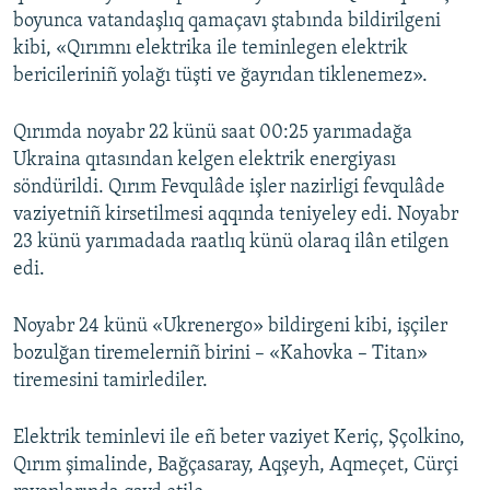
boyunca vatandaşlıq qamaçavı ştabında bildirilgeni
kibi, «Qırımnı elektrika ile teminlegen elektrik
bericileriniñ yolağı tüşti ve ğayrıdan tiklenemez».
Qırımda noyabr 22 künü saat 00:25 yarımadağa
Ukraina qıtasından kelgen elektrik energiyası
söndürildi. Qırım Fevqulâde işler nazirligi fevqulâde
vaziyetniñ kirsetilmesi aqqında teniyeley edi. Noyabr
23 künü yarımadada raatlıq künü olaraq ilân etilgen
edi.
Noyabr 24 künü «Ukrenergo» bildirgeni kibi, işçiler
bozulğan tiremelerniñ birini – «Kahovka – Titan»
tiremesini tamirlediler.
Elektrik teminlevi ile eñ beter vaziyet Keriç, Şçolkino,
Qırım şimalinde, Bağçasaray, Aqşeyh, Aqmeçet, Cürçi