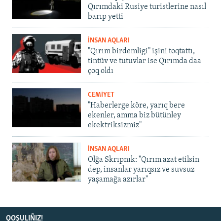
Qırımdaki Rusiye turistlerine nasıl
barıp yetti
İNSAN AQLARI
"Qırım birdemligi" işini toqtattı,
tintüv ve tutuvlar ise Qırımda daa
çoq oldı
CEMİYET
"Haberlerge köre, yarıq bere
ekenler, amma biz bütünley
ekektriksizmiz"
İNSAN AQLARI
Olğa Skrıpnık: "Qırım azat etilsin
dep, insanlar yarıqsız ve suvsuz
yaşamağa azırlar"
QOŞULIÑIZ!