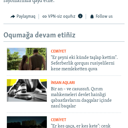
rayonlarında qayd etile.
Paylaşmaq
VPN-siz oquñız
Follow us
Oqumağa devam etiñiz
CEMİYET
"Er şeyni eki künde taşlap kettim".
Seferberlik qorqusı rusiyelilerni
kene memleketten quva
İNSAN AQLARI
Bir an – ve casussıñ. Qırım
mahkemeleri devlet hainligi
qabaatlavlarını daqqalar içinde
nasıl baqalar
CEMİYET
"Er kes qaça, er kes kete": cenk