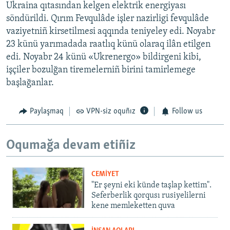
Ukraina qıtasından kelgen elektrik energiyası
söndürildi. Qırım Fevqulâde işler nazirligi fevqulâde
vaziyetniñ kirsetilmesi aqqında teniyeley edi. Noyabr
23 künü yarımadada raatlıq künü olaraq ilân etilgen
edi. Noyabr 24 künü «Ukrenergo» bildirgeni kibi,
işçiler bozulğan tiremelerniñ birini tamirlemege
başlağanlar.
Paylaşmaq
VPN-siz oquñız
Follow us
Oqumağa devam etiñiz
CEMİYET
"Er şeyni eki künde taşlap kettim".
Seferberlik qorqusı rusiyelilerni
kene memleketten quva