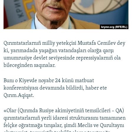
Русский
Українською
QOŞULIÑIZ!
Qırımtatarlarnıñ milliy yetekçisi Mustafa Cemilev dey
ki, yarımadada yaşağan vatandaşları olarğa qarşı
umumrusiye devlet seviyesinde repressiyalarnıñ ola
RFE/RS bütün saytları
bileceginden saqınalar.
Bunı o Kiyevde noyabr 24 künü matbuat
konferentsiyası devamında bildirdi, haber ete
Qırım.Aqiqat.
«Olar (Qırımda Rusiye akimiyetiniñ temsilcileri – QA)
qırımtatarlarnıñ yerli idaresi strukturasını tamamınen
felçke oğratmağa tırışalar, şimdi Meclis ve Qurultaynı