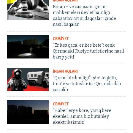
İNSAN AQLARI
Bir an – ve casussıñ. Qırım
mahkemeleri devlet hainligi
qabaatlavlarını daqqalar içinde
nasıl baqalar
CEMİYET
"Er kes qaça, er kes kete": cenk
Qırımdaki Rusiye turistlerine nasıl
barıp yetti
İNSAN AQLARI
"Qırım birdemligi" işini toqtattı,
tintüv ve tutuvlar ise Qırımda daa
çoq oldı
CEMİYET
"Haberlerge köre, yarıq bere
ekenler, amma biz bütünley
ekektriksizmiz"