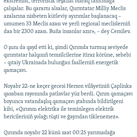
ekstremist, terroristik teşkilât olaraq tanıtmağa
çalışalar. Bu qararnı alsalar, Qıırmtatar Milliy Meclis
azalarına nisbeten kütleviy ayırımlar başlanacaq –
umumen 33 Meclis azası ve yerli regional meclislerniñ
daa bir 2300 azası. Buña insanlar azır», – dey Cemilev.
O şunı da qayd etti ki, şimdi Qırımda turmuş seviyede
qırımtatar halqınıñ temsilcilerine itiraz körüne, sebebi
– qıtaiy Ukrainada bulunğan faallerniñ energetik
qamaçavı.
Noyabr 22-ne keçer gecesi Herson vilâyetiniñ Çaplinka
qasabası rayonında patlavlar yüz berdi. Qırım qamaçavı
boyunca vatandaşlıq qamaçavı ştabında bildirilgeni
kibi, «Qırımnı elektrika ile teminlegen elektrik
bericileriniñ yolağı tüşti ve ğayrıdan tiklenemez».
Qırımda noyabr 22 künü saat 00:25 yarımadağa