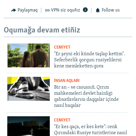
Paylaşmaq
VPN-siz oquñız
Follow us
Oqumağa devam etiñiz
CEMİYET
"Er şeyni eki künde taşlap kettim".
Seferberlik qorqusı rusiyelilerni
kene memleketten quva
İNSAN AQLARI
Bir an – ve casussıñ. Qırım
mahkemeleri devlet hainligi
qabaatlavlarını daqqalar içinde
nasıl baqalar
CEMİYET
"Er kes qaça, er kes kete": cenk
Qırımdaki Rusiye turistlerine nasıl