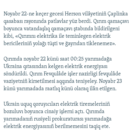
Noyabr 22-ne keçer gecesi Herson vilâyetiniñ Çaplinka
qasabası rayonında patlavlar yüz berdi. Qırım qamaçavı
boyunca vatandaşlıq qamaçavı ştabında bildirilgeni
kibi, «Qırımnı elektrika ile teminlegen elektrik
bericileriniñ yolağı tüşti ve ğayrıdan tiklenemez».
Qırımda noyabr 22 künü saat 00:25 yarımadağa
Ukraina qıtasından kelgen elektrik energiyası
söndürildi. Qırım Fevqulâde işler nazirligi fevqulâde
vaziyetniñ kirsetilmesi aqqında teniyeley. Noyabr 23
künü yarımadada raatlıq künü olaraq ilân etilgen.
Ukrain uquq qoruyıcıları elektrik tiremeleriniñ
bozuluvı boyunca cinaiy işlerni açtı. Qırımda
yarımadanıñ rusiyeli prokuraturası yarımadağa
elektrik energiyasınıñ berilmemesini taqiq ete.