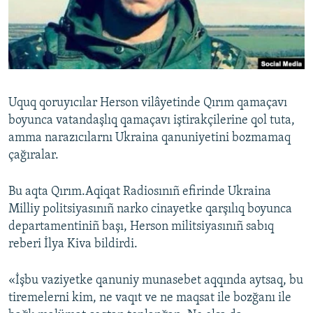
Русский
Українською
QOŞULIÑIZ!
Uquq qoruyıcılar Herson vilâyetinde Qırım qamaçavı
boyunca vatandaşlıq qamaçavı iştirakçilerine qol tuta,
amma narazıcılarnı Ukraina qanuniyetini bozmamaq
RFE/RS bütün saytları
çağıralar.
Bu aqta Qırım.Aqiqat Radiosınıñ efirinde Ukraina
Milliy politsiyasınıñ narko cinayetke qarşılıq boyunca
departamentiniñ başı, Herson militsiyasınıñ sabıq
reberi İlya Kiva bildirdi.
«İşbu vaziyetke qanuniy munasebet aqqında aytsaq, bu
tiremelerni kim, ne vaqıt ve ne maqsat ile bozğanı ile