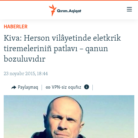
Link
açıqlığı
Esas
HABERLER
mündericege
HABERLER
Kiva: Herson vilâyetinde eletkrik
qaytmaq
SİYASET
Baş
tiremeleriniñ patlavı – qanun
İQTİSADİYAT
navigatsiyağa
bozuluvıdır
qaytmaq
CEMİYET
Qıdıruvğa
23 noyabr 2015, 18:44
MEDENİYET
qaytmaq
Paylaşmaq
VPN-siz oquñız
İNSAN AQLARI
VİDEO
SÜRET
BLOGLAR
FİKİR