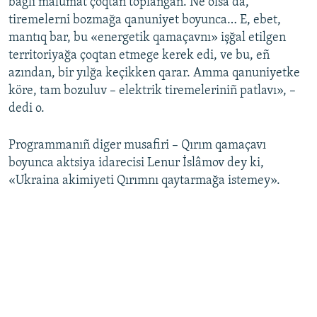
bağlı malümat çoqtan toplanğan. Ne olsa da,
tiremelerni bozmağa qanuniyet boyunca… E, ebet,
mantıq bar, bu «energetik qamaçavnı» işğal etilgen
territoriyağa çoqtan etmege kerek edi, ve bu, eñ
azından, bir yılğa keçikken qarar. Amma qanuniyetke
köre, tam bozuluv – elektrik tiremeleriniñ patlavı», –
dedi o.
Programmanıñ diger musafiri – Qırım qamaçavı
boyunca aktsiya idarecisi Lenur İslâmov dey ki,
«Ukraina akimiyeti Qırımnı qaytarmağa istemey».