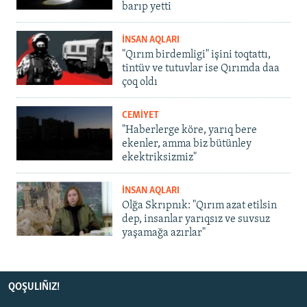
barıp yetti
İNSAN AQLARI
"Qırım birdemligi" işini toqtattı,
tintüv ve tutuvlar ise Qırımda daa
çoq oldı
CEMİYET
"Haberlerge köre, yarıq bere
ekenler, amma biz bütünley
ekektriksizmiz"
İNSAN AQLARI
Olğa Skrıpnık: "Qırım azat etilsin
dep, insanlar yarıqsız ve suvsuz
yaşamağa azırlar"
QOŞULIÑIZ!