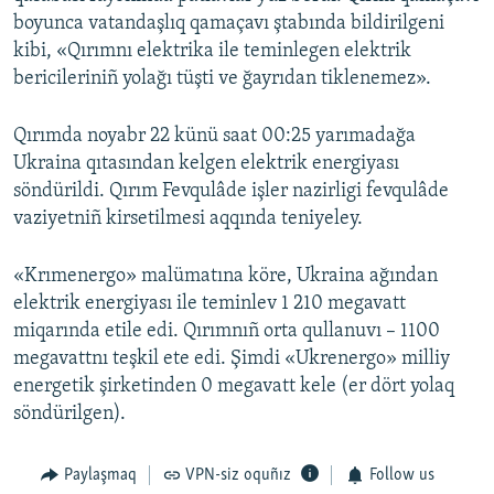
boyunca vatandaşlıq qamaçavı ştabında bildirilgeni
kibi, «Qırımnı elektrika ile teminlegen elektrik
bericileriniñ yolağı tüşti ve ğayrıdan tiklenemez».
Qırımda noyabr 22 künü saat 00:25 yarımadağa
Ukraina qıtasından kelgen elektrik energiyası
söndürildi. Qırım Fevqulâde işler nazirligi fevqulâde
vaziyetniñ kirsetilmesi aqqında teniyeley.
«Krımenergo» malümatına köre, Ukraina ağından
elektrik energiyası ile teminlev 1 210 megavatt
miqarında etile edi. Qırımnıñ orta qullanuvı – 1100
megavattnı teşkil ete edi. Şimdi «Ukrenergo» milliy
energetik şirketinden 0 megavatt kele (er dört yolaq
söndürilgen).
Paylaşmaq
VPN-siz oquñız
Follow us