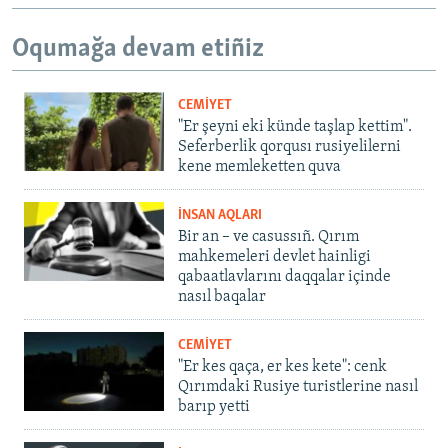
Oqumağa devam etiñiz
CEMİYET
"Er şeyni eki künde taşlap kettim".
Seferberlik qorqusı rusiyelilerni
kene memleketten quva
İNSAN AQLARI
Bir an – ve casussıñ. Qırım
mahkemeleri devlet hainligi
qabaatlavlarını daqqalar içinde
nasıl baqalar
CEMİYET
"Er kes qaça, er kes kete": cenk
Qırımdaki Rusiye turistlerine nasıl
barıp yetti