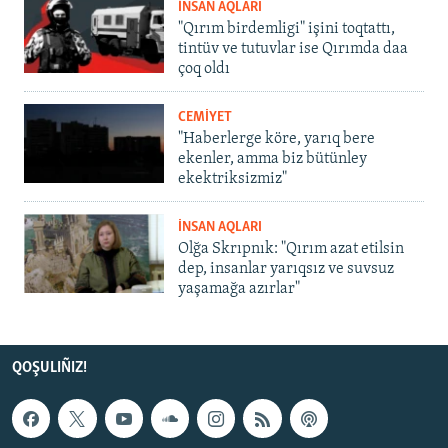
İNSAN AQLARI
"Qırım birdemligi" işini toqtattı,
tintüv ve tutuvlar ise Qırımda daa
çoq oldı
CEMİYET
"Haberlerge köre, yarıq bere
ekenler, amma biz bütünley
ekektriksizmiz"
İNSAN AQLARI
Olğa Skrıpnık: "Qırım azat etilsin
dep, insanlar yarıqsız ve suvsuz
yaşamağa azırlar"
QOŞULIÑIZ!