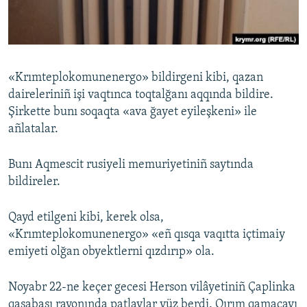
Русский
Українською
«Krımteplokomunenergo» bildirgeni kibi, qazan
QOŞULIÑIZ!
daireleriniñ işi vaqtınca toqtalğanı aqqında bildire.
Şirkette bunı soqaqta «ava ğayet eyileşkeni» ile
añlatalar.
RFE/RS bütün saytları
Bunı Aqmescit rusiyeli memuriyetiniñ saytında
bildireler.
Qayd etilgeni kibi, kerek olsa,
«Krımteplokomunenergo» «eñ qısqa vaqıtta içtimaiy
emiyeti olğan obyektlerni qızdırıp» ola.
Noyabr 22-ne keçer gecesi Herson vilâyetiniñ Çaplinka
qasabası rayonında patlavlar yüz berdi. Qırım qamaçavı