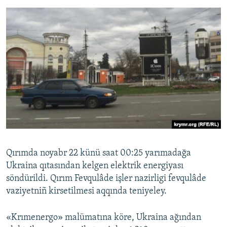
Qırımda noyabr 22 künü saat 00:25 yarımadağa
Ukraina qıtasından kelgen elektrik energiyası
söndürildi. Qırım Fevqulâde işler nazirligi fevqulâde
vaziyetniñ kirsetilmesi aqqında teniyeley.
«Krımenergo» malümatına köre, Ukraina ağından