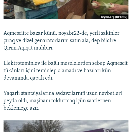
Русский
Українською
Aqmescitte bazar künü, noyabr22-de, yerli sakinler
QOŞULIÑIZ!
çıraq ve dizel genaratorlarını satın ala, dep bildire
Qırım.Aqiqat mühbiri.
Elektroteminlev ile bağlı meselelerden sebep Aqmescit
RFE/RS bütün saytları
tükânları işini teminlep olamadı ve bazıları kün
devamında qapalı edi.
Yaqarlı stantsiyalarına aydavcılarnıñ uzun nevbetleri
peyda oldı, maşinanı toldurmaq içün saatlernen
beklemege azır.