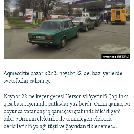
Aqmescitte bazar künü, noyabr 22-de, bazı yerlerde
svetoforlar çalışmay.
Noyabr 22-ne keçer gecesi Herson vilâyetiniñ Çaplinka
qasabası rayonında patlavlar yüz berdi. Qırım qamaçavı
boyunca vatandaşlıq qamaçavı ştabında bildirilgeni
kibi, «Qırımnı elektrika ile teminlegen elektrik
bericileriniñ yolağı tüşti ve ğayrıdan tiklenemez».