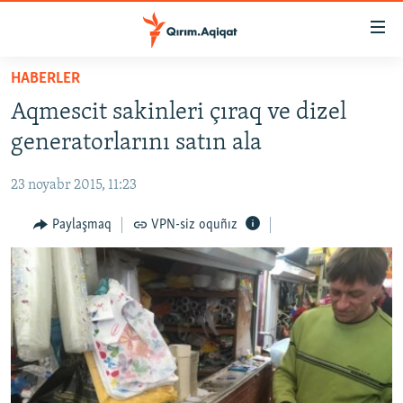
Link
açıqlığı
Esas
HABERLER
mündericege
HABERLER
Aqmescit sakinleri çıraq ve dizel
qaytmaq
SİYASET
Baş
generatorlarını satın ala
İQTİSADİYAT
navigatsiyağa
qaytmaq
23 noyabr 2015, 11:23
CEMİYET
Qıdıruvğa
MEDENİYET
Paylaşmaq
VPN-siz oquñız
qaytmaq
İNSAN AQLARI
VİDEO
SÜRET
BLOGLAR
FİKİR