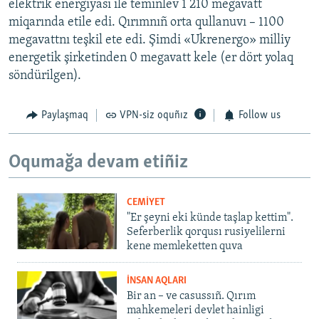
elektrik energiyası ile teminlev 1 210 megavatt
miqarında etile edi. Qırımnıñ orta qullanuvı – 1100
megavattnı teşkil ete edi. Şimdi «Ukrenergo» milliy
energetik şirketinden 0 megavatt kele (er dört yolaq
söndürilgen).
Paylaşmaq
VPN-siz oquñız
Follow us
Oqumağa devam etiñiz
CEMİYET
"Er şeyni eki künde taşlap kettim".
Seferberlik qorqusı rusiyelilerni
kene memleketten quva
İNSAN AQLARI
Bir an – ve casussıñ. Qırım
mahkemeleri devlet hainligi