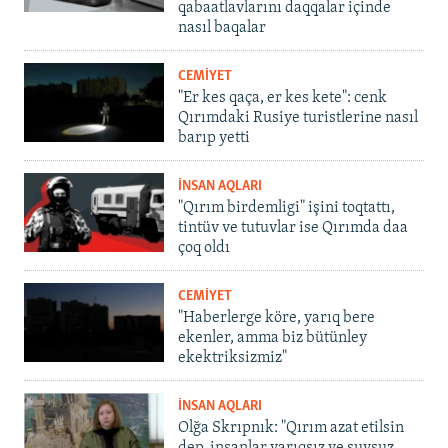
qabaatlavlarını daqqalar içinde
nasıl baqalar
CEMİYET
"Er kes qaça, er kes kete": cenk
Qırımdaki Rusiye turistlerine nasıl
barıp yetti
İNSAN AQLARI
"Qırım birdemligi" işini toqtattı,
tintüv ve tutuvlar ise Qırımda daa
çoq oldı
CEMİYET
"Haberlerge köre, yarıq bere
ekenler, amma biz bütünley
ekektriksizmiz"
İNSAN AQLARI
Olğa Skrıpnık: "Qırım azat etilsin