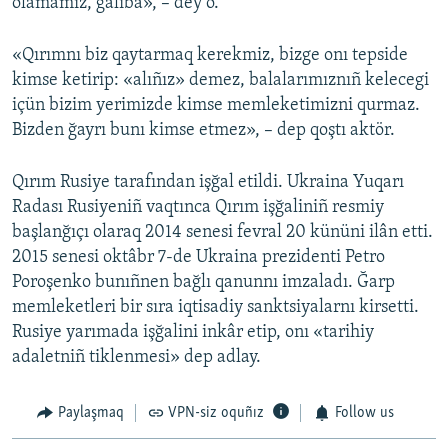
olamamız, ğaliba», – dey o.
«Qırımnı biz qaytarmaq kerekmiz, bizge onı tepside
kimse ketirip: «alıñız» demez, balalarımıznıñ kelecegi
içün bizim yerimizde kimse memleketimizni qurmaz.
Bizden ğayrı bunı kimse etmez», – dep qoştı aktör.
Qırım Rusiye tarafından işğal etildi. Ukraina Yuqarı
Radası Rusiyeniñ vaqtınca Qırım işğaliniñ resmiy
başlanğıçı olaraq 2014 senesi fevral 20 kününi ilân etti.
2015 senesi oktâbr 7-de Ukraina prezidenti Petro
Poroşenko bunıñnen bağlı qanunnı imzaladı. Ğarp
memleketleri bir sıra iqtisadiy sanktsiyalarnı kirsetti.
Rusiye yarımada işğalini inkâr etip, onı «tarihiy
adaletniñ tiklenmesi» dep adlay.
Paylaşmaq
VPN-siz oquñız
Follow us