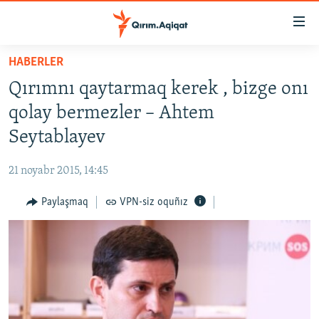
Link
açıqlığı
Esas
HABERLER
mündericege
HABERLER
Qırımnı qaytarmaq kerek , bizge onı
qaytmaq
SİYASET
Baş
qolay bermezler – Ahtem
İQTİSADİYAT
navigatsiyağa
Seytablayev
qaytmaq
CEMİYET
Qıdıruvğa
21 noyabr 2015, 14:45
MEDENİYET
qaytmaq
Paylaşmaq
VPN-siz oquñız
İNSAN AQLARI
VİDEO
SÜRET
BLOGLAR
FİKİR