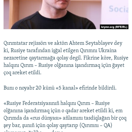
Русский
Українською
QOŞULIÑIZ!
Qırımtatar rejissörı ve aktörı Ahtem Seytablayev dey
ki, Rusiye tarafından işğal etilgen Qırımnı Ukraina
nezaretine qaytarmağa qolay degil. Fikrine köre, Rusiye
RFE/RS bütün saytları
halqını Qırım – Rusiye olğanına işandırmaq içün ğayet
çoq areket etildi.
Bunı o noyabr 20 künü «5 kanal» efirinde bildirdi.
«Rusiye Federatsiyasınıñ halqını Qırım – Rusiye
olğanına işandırmaq içün o qadar areket etildi ki, em
Qırımda da «rus dünyası» añlamını tasdiqlağan bir çoq
şey bar, şunıñ içün qolay qaytarıp (Qırımnı – QA)