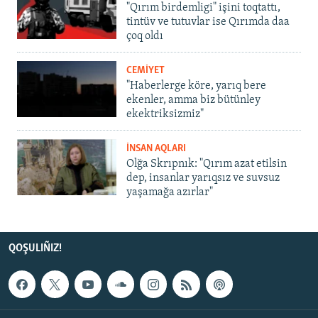
"Qırım birdemligi" işini toqtattı,
tintüv ve tutuvlar ise Qırımda daa
çoq oldı
CEMİYET
"Haberlerge köre, yarıq bere
ekenler, amma biz bütünley
ekektriksizmiz"
İNSAN AQLARI
Olğa Skrıpnık: "Qırım azat etilsin
dep, insanlar yarıqsız ve suvsuz
yaşamağa azırlar"
QOŞULIÑIZ!