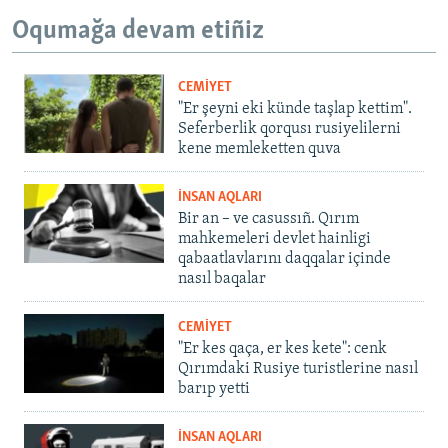
Oqumağa devam etiñiz
CEMİYET
"Er şeyni eki künde taşlap kettim".
Seferberlik qorqusı rusiyelilerni
kene memleketten quva
İNSAN AQLARI
Bir an – ve casussıñ. Qırım
mahkemeleri devlet hainligi
qabaatlavlarını daqqalar içinde
nasıl baqalar
CEMİYET
"Er kes qaça, er kes kete": cenk
Qırımdaki Rusiye turistlerine nasıl
barıp yetti
İNSAN AQLARI