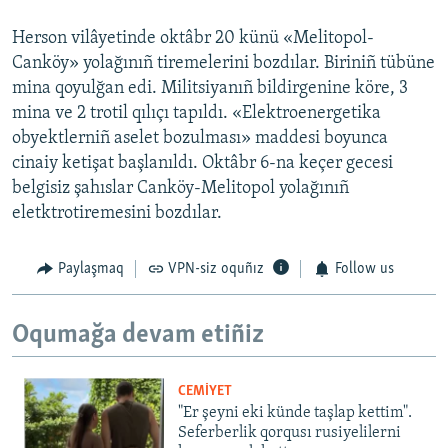
Herson vilâyetinde oktâbr 20 künü «Melitopol-
Canköy» yolağınıñ tiremelerini bozdılar. Biriniñ tübüne
mina qoyulğan edi. Militsiyanıñ bildirgenine köre, 3
mina ve 2 trotil qılıçı tapıldı. «Elektroenergetika
obyektlerniñ aselet bozulması» maddesi boyunca
cinaiy ketişat başlanıldı. Oktâbr 6-na keçer gecesi
belgisiz şahıslar Canköy-Melitopol yolağınıñ
eletktrotiremesini bozdılar.
Paylaşmaq
VPN-siz oquñız
Follow us
Oqumağa devam etiñiz
CEMİYET
"Er şeyni eki künde taşlap kettim".
Seferberlik qorqusı rusiyelilerni