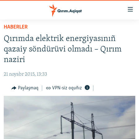
Link
açıqlığı
Esas
HABERLER
mündericege
HABERLER
Qırımda elektrik energiyasınıñ
qaytmaq
SİYASET
Baş
qazaiy söndürüvi olmadı – Qırım
İQTİSADİYAT
navigatsiyağa
naziri
qaytmaq
CEMİYET
Qıdıruvğa
21 noyabr 2015, 13:33
MEDENİYET
qaytmaq
Paylaşmaq
VPN-siz oquñız
İNSAN AQLARI
VİDEO
SÜRET
BLOGLAR
FİKİR