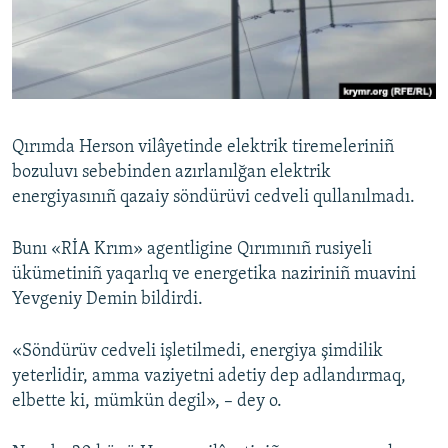
Русский
Українською
QOŞULIÑIZ!
Qırımda Herson vilâyetinde elektrik tiremeleriniñ
bozuluvı sebebinden azırlanılğan elektrik
energiyasınıñ qazaiy söndürüvi cedveli qullanılmadı.
RFE/RS bütün saytları
Bunı «RİA Krım» agentligine Qırımınıñ rusiyeli
ükümetiniñ yaqarlıq ve energetika naziriniñ muavini
Yevgeniy Demin bildirdi.
«Söndürüv cedveli işletilmedi, energiya şimdilik
yeterlidir, amma vaziyetni adetiy dep adlandırmaq,
elbette ki, mümkün degil», – dey o.