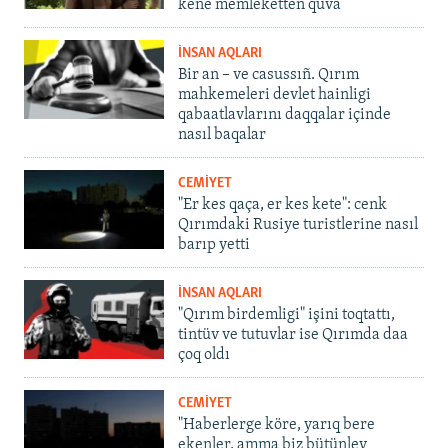
kene memleketten quva
İNSAN AQLARI
Bir an – ve casussıñ. Qırım
mahkemeleri devlet hainligi
qabaatlavlarını daqqalar içinde
nasıl baqalar
CEMİYET
"Er kes qaça, er kes kete": cenk
Qırımdaki Rusiye turistlerine nasıl
barıp yetti
İNSAN AQLARI
"Qırım birdemligi" işini toqtattı,
tintüv ve tutuvlar ise Qırımda daa
çoq oldı
CEMİYET
"Haberlerge köre, yarıq bere
ekenler, amma biz bütünley