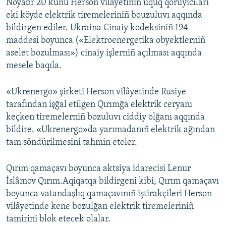
Noyabr 20 künü Herson vilâyetiniñ uquq qoruyıcıları
eki köyde elektrik tiremeleriniñ bouzuluvı aqqında
bildirgen ediler. Ukraina Cinaiy kodeksiniñ 194
maddesi boyunca («Elektroenergetika obyektlerniñ
aselet bozulması») cinaiy işlerniñ açılması aqqında
mesele baqıla.
«Ukrenergo» şirketi Herson vilâyetinde Rusiye
tarafından işğal etilgen Qırımğa elektrik ceryanı
keçken tiremelerniñ bozuluvı ciddiy olğanı aqqında
bildire. «Ukrenergo»da yarımadanıñ elektrik ağından
tam söndürilmesini tahmin eteler.
Qırım qamaçavı boyunca aktsiya idarecisi Lenur
İslâmov Qırım.Aqiqatqa bildirgeni kibi, Qırım qamaçavı
boyunca vatandaşlıq qamaçavınıñ iştirakçileri Herson
vilâyetinde kene bozulğan elektrik tiremeleriniñ
tamirini blok etecek olalar.