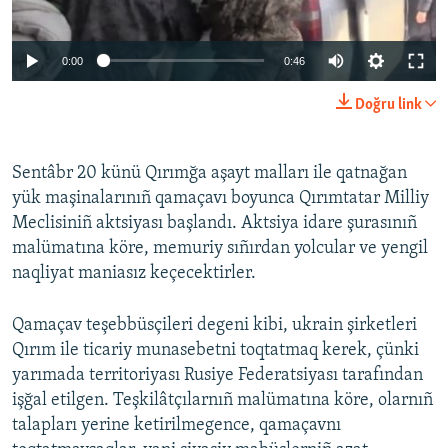
0:00
0:46
Doğru link
Sentâbr 20 künü Qırımğa aşayt malları ile qatnağan
yük maşinalarınıñ qamaçavı boyunca Qırımtatar Milliy
Meclisiniñ aktsiyası başlandı. Aktsiya idare şurasınıñ
malümatına köre, memuriy sıñırdan yolcular ve yengil
naqliyat maniasız keçecektirler.
Qamaçav teşebbüsçileri degeni kibi, ukrain şirketleri
Qırım ile ticariy munasebetni toqtatmaq kerek, çünki
yarımada territoriyası Rusiye Federatsiyası tarafından
işğal etilgen. Teşkilâtçılarnıñ malümatına köre, olarnıñ
talapları yerine ketirilmegence, qamaçavnı