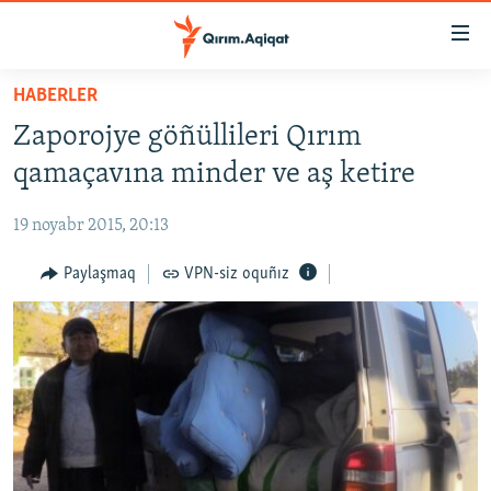
Link
açıqlığı
Esas
HABERLER
mündericege
HABERLER
Zaporojye göñüllileri Qırım
qaytmaq
SİYASET
Baş
qamaçavına minder ve aş ketire
İQTİSADİYAT
navigatsiyağa
qaytmaq
19 noyabr 2015, 20:13
CEMİYET
Qıdıruvğa
MEDENİYET
Paylaşmaq
VPN-siz oquñız
qaytmaq
İNSAN AQLARI
VİDEO
SÜRET
BLOGLAR
FİKİR