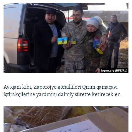
Aytqanı kibi, Zaporojye göñüllileri Qırım qamaçavı
iştirakçilerine yardımnı daimiy sürette ketirecekler.