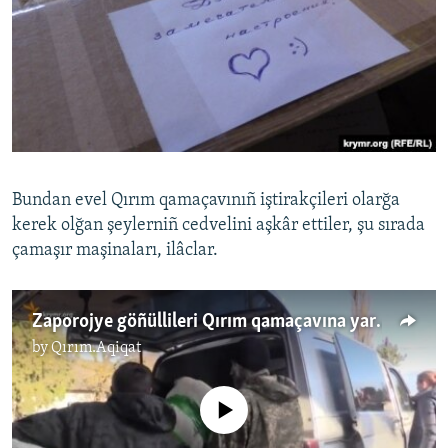
Bundan evel Qırım qamaçavınıñ iştirakçileri olarğa
kerek olğan şeylerniñ cedvelini aşkâr ettiler, şu sırada
çamaşır maşinaları, ilâclar.
Zaporojye göñüllileri Qırım qamaçavına yardım ettiler
by
Qırım.Aqiqat
No media source currently available