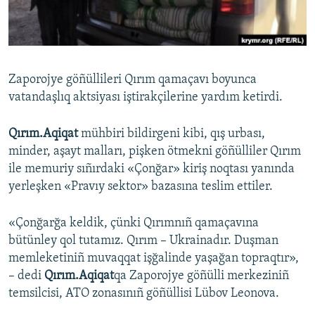
Русский
Українською
Zaporojye göñüllileri Qırım qamaçavı boyunca
QOŞULIÑIZ!
vatandaşlıq aktsiyası iştirakçilerine yardım ketirdi.
Qırım.Aqiqat
mühbiri bildirgeni kibi, qış urbası,
minder, aşayt malları, pişken ötmekni göñülliler Qırım
RFE/RS bütün saytları
ile memuriy sıñırdaki «Çonğar» kiriş noqtası yanında
yerleşken «Pravıy sektor» bazasına teslim ettiler.
«Çonğarğa keldik, çünki Qırımnıñ qamaçavına
bütünley qol tutamız. Qırım – Ukrainadır. Duşman
memleketiniñ muvaqqat işğalinde yaşağan topraqtır»,
– dedi
Qırım.Aqiqat
qa Zaporojye göñülli merkeziniñ
temsilcisi, ATO zonasınıñ göñüllisi Lübov Leonova.