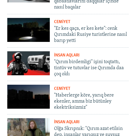
qabaatlavlarını daqqalar içinde
nasıl baqalar
CEMİYET
"Er kes qaça, er kes kete": cenk
Qırımdaki Rusiye turistlerine nasıl
barıp yetti
İNSAN AQLARI
"Qırım birdemligi" işini toqtattı,
tintüv ve tutuvlar ise Qırımda daa
çoq oldı
CEMİYET
"Haberlerge köre, yarıq bere
ekenler, amma biz bütünley
ekektriksizmiz"
İNSAN AQLARI
Olğa Skrıpnık: "Qırım azat etilsin
dep, insanlar yarıqsız ve suvsuz