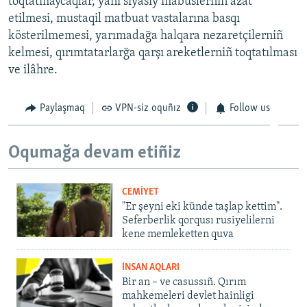
toqtatmaycaqlar, yani siyasiy mabüslerniñ azat
etilmesi, mustaqil matbuat vastalarına basqı
kösterilmemesi, yarımadağa halqara nezaretçilerniñ
kelmesi, qırımtatarlarğa qarşı areketlerniñ toqtatılması
ve ilâhre.
Paylaşmaq
VPN-siz oquñız
Follow us
Oqumağa devam etiñiz
CEMİYET
"Er şeyni eki künde taşlap kettim".
Seferberlik qorqusı rusiyelilerni
kene memleketten quva
İNSAN AQLARI
Bir an – ve casussıñ. Qırım
mahkemeleri devlet hainligi