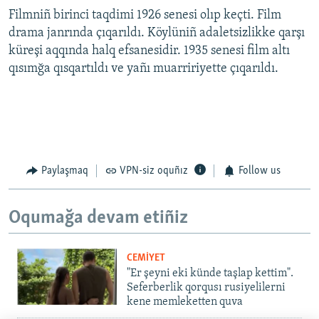
Filmniñ birinci taqdimi 1926 senesi olıp keçti. Film
drama janrında çıqarıldı. Köylüniñ adaletsizlikke qarşı
küreşi aqqında halq efsanesidir. 1935 senesi film altı
qısımğa qısqartıldı ve yañı muarririyette çıqarıldı.
Paylaşmaq
VPN-siz oquñız
Follow us
Oqumağa devam etiñiz
CEMİYET
"Er şeyni eki künde taşlap kettim".
Seferberlik qorqusı rusiyelilerni
kene memleketten quva