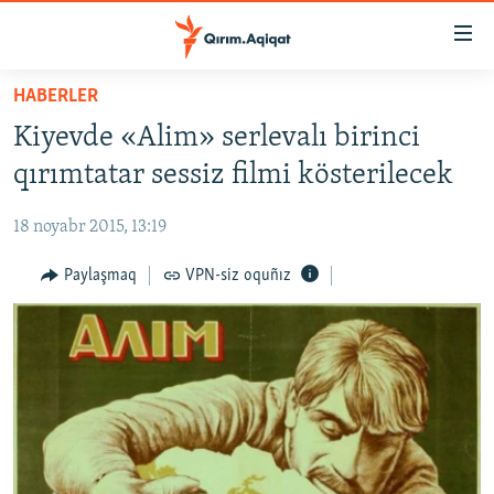
Link
açıqlığı
Esas
HABERLER
mündericege
HABERLER
Kiyevde «Alim» serlevalı birinci
qaytmaq
SİYASET
Baş
qırımtatar sessiz filmi kösterilecek
İQTİSADİYAT
navigatsiyağa
qaytmaq
18 noyabr 2015, 13:19
CEMİYET
Qıdıruvğa
MEDENİYET
Paylaşmaq
VPN-siz oquñız
qaytmaq
İNSAN AQLARI
VİDEO
SÜRET
BLOGLAR
FİKİR