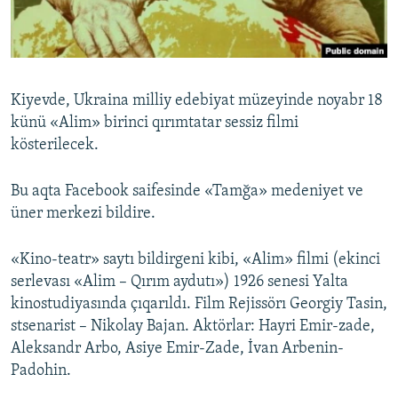
Русский
Українською
Kiyevde, Ukraina milliy edebiyat müzeyinde noyabr 18
QOŞULIÑIZ!
künü «Alim» birinci qırımtatar sessiz filmi
kösterilecek.
Bu aqta Facebook saifesinde «Tamğa» medeniyet ve
RFE/RS bütün saytları
üner merkezi bildire.
«Kino-teatr» saytı bildirgeni kibi, «Alim» filmi (ekinci
serlevası «Alim – Qırım aydutı») 1926 senesi Yalta
kinostudiyasında çıqarıldı. Film Rejissörı Georgiy Tasin,
stsenarist – Nikolay Bajan. Aktörlar: Hayri Emir-zade,
Aleksandr Arbo, Asiye Emir-Zade, İvan Arbenin-
Padohin.