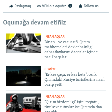
Paylaşmaq
VPN-siz oquñız
Follow us
Oqumağa devam etiñiz
İNSAN AQLARI
Bir an – ve casussıñ. Qırım
mahkemeleri devlet hainligi
qabaatlavlarını daqqalar içinde
nasıl baqalar
CEMİYET
"Er kes qaça, er kes kete": cenk
Qırımdaki Rusiye turistlerine nasıl
barıp yetti
İNSAN AQLARI
"Qırım birdemligi" işini toqtattı,
tintüv ve tutuvlar ise Qırımda daa