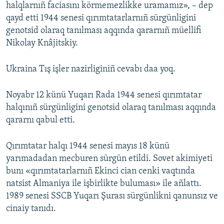
halqlarnıñ faciasını körmemezlikke uramamız», – dep
qayd etti 1944 senesi qırımtatarlarnıñ sürgünligini
genotsid olaraq tanılması aqqında qararnıñ müellifi
Nikolay Knâjitskiy.
Ukraina Tış işler nazirliginiñ cevabı daa yoq.
Noyabr 12 künü Yuqarı Rada 1944 senesi qırımtatar
halqınıñ sürgünligini genotsid olaraq tanılması aqqında
qararnı qabul etti.
Qırımtatar halqı 1944 senesi mayıs 18 künü
yarımadadan mecburen sürgün etildi. Sovet akimiyeti
bunı «qırımtatarlarnıñ Ekinci cian cenki vaqtında
natsist Almaniya ile işbirlikte buluması» ile añlattı.
1989 senesi SSCB Yuqarı Şurası sürgünlikni qanunsız ve
cinaiy tanıdı.