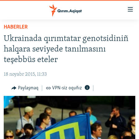
Link
açıqlığı
Esas
HABERLER
mündericege
HABERLER
Ukrainada qırımtatar genotsidiniñ
qaytmaq
SİYASET
Baş
halqara seviyede tanılmasını
İQTİSADİYAT
navigatsiyağa
teşebbüs eteler
qaytmaq
CEMİYET
Qıdıruvğa
18 noyabr 2015, 11:33
MEDENİYET
qaytmaq
Paylaşmaq
VPN-siz oquñız
İNSAN AQLARI
VİDEO
SÜRET
BLOGLAR
FİKİR