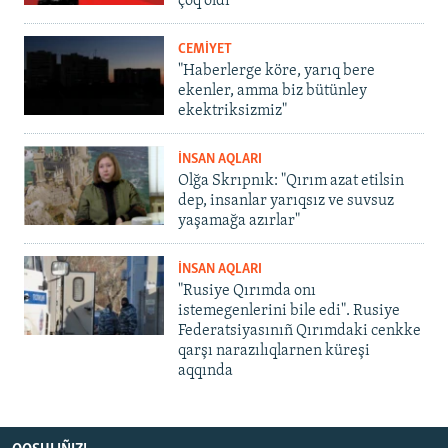
çoq oldı
CEMİYET
"Haberlerge köre, yarıq bere
ekenler, amma biz bütünley
ekektriksizmiz"
İNSAN AQLARI
Olğa Skrıpnık: "Qırım azat etilsin
dep, insanlar yarıqsız ve suvsuz
yaşamağa azırlar"
İNSAN AQLARI
"Rusiye Qırımda onı
istemegenlerini bile edi". Rusiye
Federatsiyasınıñ Qırımdaki cenkke
qarşı narazılıqlarnen küreşi
aqqında