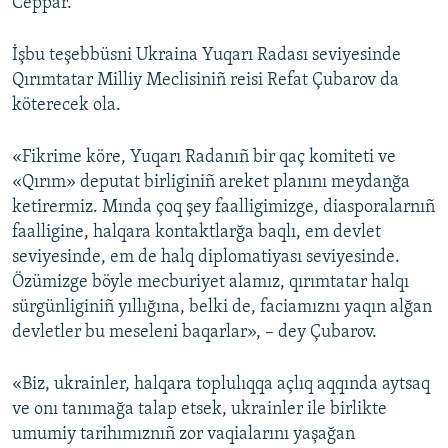
Ceppar.
İşbu teşebbüsni Ukraina Yuqarı Radası seviyesinde
Qırımtatar Milliy Meclisiniñ reisi Refat Çubarov da
köterecek ola.
«Fikrime köre, Yuqarı Radanıñ bir qaç komiteti ve
«Qırım» deputat birliginiñ areket planını meydanğa
ketirermiz. Mında çoq şey faalligimizge, diasporalarnıñ
faalligine, halqara kontaktlarğa baqlı, em devlet
seviyesinde, em de halq diplomatiyası seviyesinde.
Özümizge böyle mecburiyet alamız, qırımtatar halqı
sürgünliginiñ yıllığına, belki de, faciamıznı yaqın alğan
devletler bu meseleni baqarlar», – dey Çubarov.
«Biz, ukrainler, halqara toplulıqqa açlıq aqqında aytsaq
ve onı tanımağa talap etsek, ukrainler ile birlikte
umumiy tarihımıznıñ zor vaqialarını yaşağan