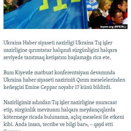
Русский
Українською
QOŞULIÑIZ!
Ukraina Haber siyaseti nazirligi Ukraina Tış işler
nazirligine qırımtatar halqınıñ sürgünligini halqara
seviyede tanıtmaq ketişatını başlamağa rica ete.
RFE/RS bütün saytları
Bunı Kiyevde matbuat konferentsiyası devamında
Ukraina haber siyaseti naziriniñ Qırım meselelerinden
keñeşçisi Emine Ceppar noyabr 17 künü bildirdi.
Nazirligimiz adından Tış işler nazirligine muracaat
etip, sürgünlik mevzusını halqara meydançıqlarda
kötermege ricada bulunamız, açlıq meselesi ile etkeni
kibi. Anda insan, tecribe ve bilgi bar», – qayd etti