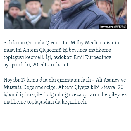
Русский
Українською
QOŞULIÑIZ!
Salı künü Qırımda Qırımtatar Milliy Meclisi reisiniñ
muavini Ahtem Çiygoznıñ işi boyunca mahkeme
toplaşuvı keçmeli. İşi, avdokatı Emil Kürbedinov
RFE/RS bütün saytları
aytqanı kibi, 20 cılttan ibaret.
Noyabr 17 künü daa eki qırımtatar faali – Ali Asanov ve
Mustafa Degermencige, Ahtem Çiygoz kibi «fevral 26
işi»niñ iştirakçileri olğanlarğa ceza qararını belgileycek
mahkeme toplaşuvları da keçirilmeli.