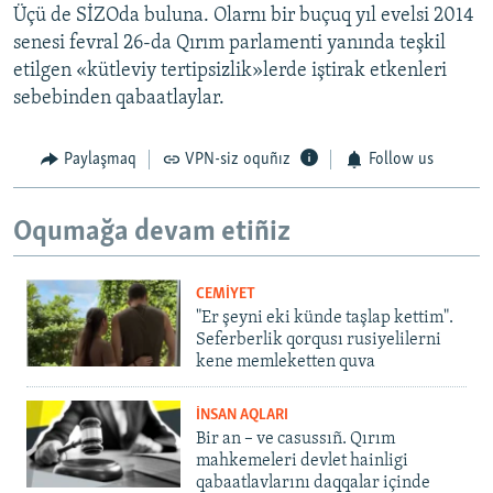
Üçü de SİZOda buluna. Olarnı bir buçuq yıl evelsi 2014
senesi fevral 26-da Qırım parlamenti yanında teşkil
etilgen «kütleviy tertipsizlik»lerde iştirak etkenleri
sebebinden qabaatlaylar.
Paylaşmaq
VPN-siz oquñız
Follow us
Oqumağa devam etiñiz
CEMİYET
"Er şeyni eki künde taşlap kettim".
Seferberlik qorqusı rusiyelilerni
kene memleketten quva
İNSAN AQLARI
Bir an – ve casussıñ. Qırım
mahkemeleri devlet hainligi
qabaatlavlarını daqqalar içinde