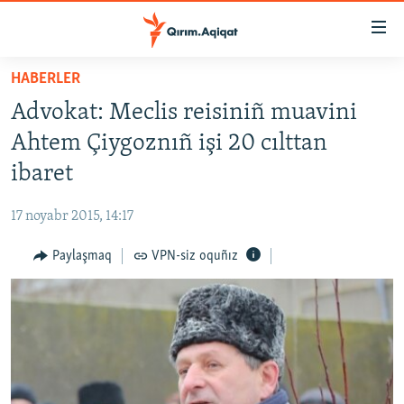
Link
açıqlığı
Esas
HABERLER
mündericege
HABERLER
Advokat: Meclis reisiniñ muavini
qaytmaq
SİYASET
Baş
Ahtem Çiygoznıñ işi 20 cılttan
İQTİSADİYAT
navigatsiyağa
ibaret
qaytmaq
CEMİYET
Qıdıruvğa
17 noyabr 2015, 14:17
MEDENİYET
qaytmaq
Paylaşmaq
VPN-siz oquñız
İNSAN AQLARI
VİDEO
SÜRET
BLOGLAR
FİKİR