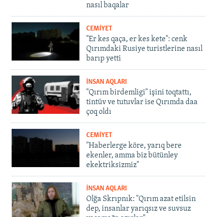
nasıl baqalar
CEMİYET
"Er kes qaça, er kes kete": cenk
Qırımdaki Rusiye turistlerine nasıl
barıp yetti
İNSAN AQLARI
"Qırım birdemligi" işini toqtattı,
tintüv ve tutuvlar ise Qırımda daa
çoq oldı
CEMİYET
"Haberlerge köre, yarıq bere
ekenler, amma biz bütünley
ekektriksizmiz"
İNSAN AQLARI
Olğa Skrıpnık: "Qırım azat etilsin
dep, insanlar yarıqsız ve suvsuz