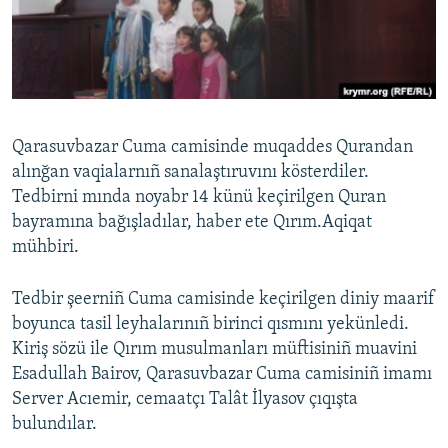
Русский
Українською
QOŞULIÑIZ!
Qarasuvbazar Cuma camisinde muqaddes Qurandan
alınğan vaqialarnıñ sanalaştıruvını kösterdiler.
Tedbirni mında noyabr 14 künü keçirilgen Quran
RFE/RS bütün saytları
bayramına bağışladılar, haber ete Qırım.Aqiqat
mühbiri.
Tedbir şeerniñ Cuma camisinde keçirilgen diniy maarif
boyunca tasil leyhalarınıñ birinci qısmını yekünledi.
Kiriş sözü ile Qırım musulmanları müftisiniñ muavini
Esadullah Bairov, Qarasuvbazar Cuma camisiniñ imamı
Server Acıemir, cemaatçı Talât İlyasov çıqışta
bulundılar.