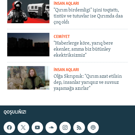
İNSAN AQLARI
"Qırım birdemligi" işini toqtattı,
tintüv ve tutuvlar ise Qırımda daa
çoq oldı
CEMİYET
"Haberlerge köre, yarıq bere
ekenler, amma biz bütünley
ekektriksizmiz"
İNSAN AQLARI
Olğa Skrıpnık: "Qırım azat etilsin
dep, insanlar yarıqsız ve suvsuz
yaşamağa azırlar"
QOŞULIÑIZ!