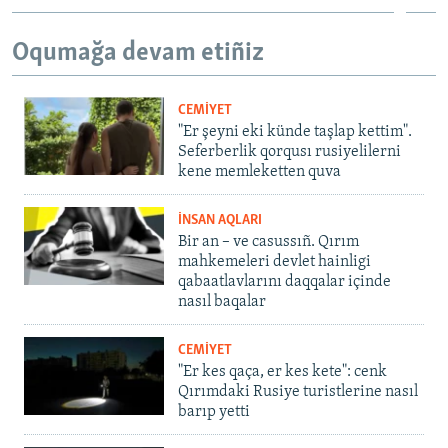
Oqumağa devam etiñiz
CEMİYET
"Er şeyni eki künde taşlap kettim".
Seferberlik qorqusı rusiyelilerni
kene memleketten quva
İNSAN AQLARI
Bir an – ve casussıñ. Qırım
mahkemeleri devlet hainligi
qabaatlavlarını daqqalar içinde
nasıl baqalar
CEMİYET
"Er kes qaça, er kes kete": cenk
Qırımdaki Rusiye turistlerine nasıl
barıp yetti