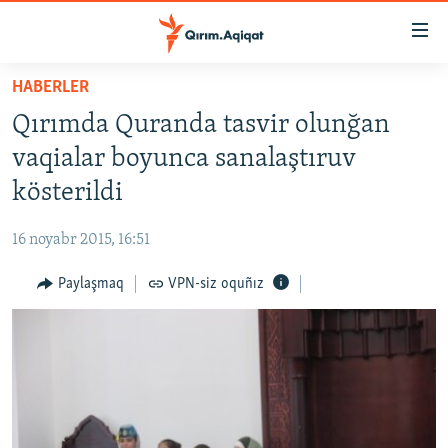
Link
açıqlığı
Esas
HABERLER
mündericege
HABERLER
Qırımda Quranda tasvir olunğan
qaytmaq
SİYASET
Baş
vaqialar boyunca sanalaştıruv
İQTİSADİYAT
navigatsiyağa
kösterildi
qaytmaq
CEMİYET
Qıdıruvğa
16 noyabr 2015, 16:51
MEDENİYET
qaytmaq
Paylaşmaq
VPN-siz oquñız
İNSAN AQLARI
VİDEO
SÜRET
BLOGLAR
FİKİR