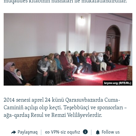
muqaddes kitabınıñ nushaları ile mukâfatlandırdılar.
2014 senesi aprel 24 künü Qarasuvbazarda Cuma-
Caminiñ açılışı olıp keçti. Teşebbüsçi ve sponsorları –
ağa-qardaş Resul ve Remzi Velilâyevlerdir.
Paylaşmaq
VPN-siz oquñız
Follow us