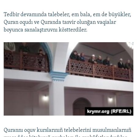
Tedbir devamında talebeler, em bala, em de büyükler,
Quran oqudı ve Quranda tasvir olunğan vaqialar
boyunca sanalaştıruvnı köstterdiler.
Qurannı oquv kurslarınıñ telebelerini musulmanlarnıñ