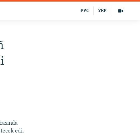
РУС
УКР
ñ
i
arasında
etecek edi.