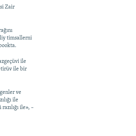
si Zair
rağını
iy timsallerni
ebookta.
azgeçüvi ile
irüv ile bir
genler ve
ılığı ile
razılığı ile», –