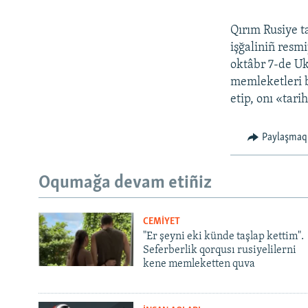
Qırım Rusiye t
işğaliniñ resmi
oktâbr 7-de Uk
memleketleri bi
etip, onı «tari
Paylaşmaq
Oqumağa devam etiñiz
CEMİYET
"Er şeyni eki künde taşlap kettim".
Seferberlik qorqusı rusiyelilerni
kene memleketten quva