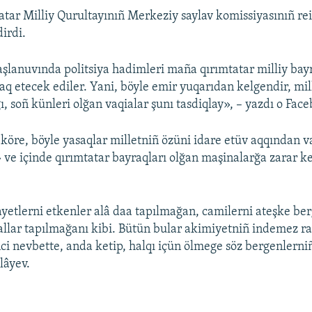
atar Milliy Qurultayınıñ Merkeziy saylav komissiyasınıñ rei
irdi.
aşlanuvında politsiya hadimleri maña qırımtatar milliy bay
q etecek ediler. Yani, böyle emir yuqarıdan kelgendir, mill
, soñ künleri olğan vaqialar şunı tasdiqlay», – yazdı o Fac
 köre, böyle yasaqlar milletniñ özüni idare etüv aqqından v
 ve içinde qırımtatar bayraqları olğan maşinalarğa zarar ket
yetlerni etkenler alâ daa tapılmağan, camilerni ateşke ber
allar tapılmağanı kibi. Bütün bular akimiyetniñ indemez raz
nci nevbette, anda ketip, halqı içün ölmege söz bergenlerniñ 
lâyev.