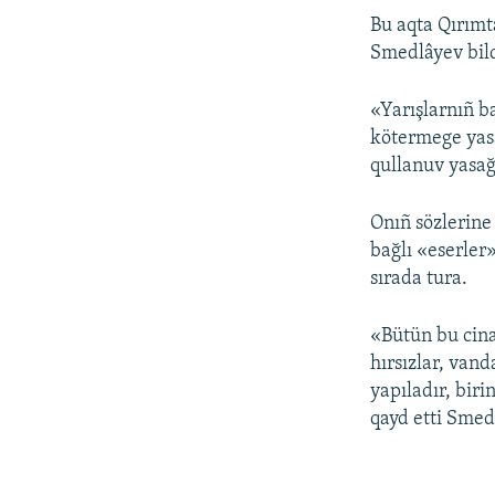
Bu aqta Qırımt
Smedlâyev bild
«Yarışlarnıñ b
kötermege yasa
qullanuv yasağı
Onıñ sözlerine
bağlı «eserler»
sırada tura.
«Bütün bu cina
hırsızlar, vand
yapıladır, biri
qayd etti Smed