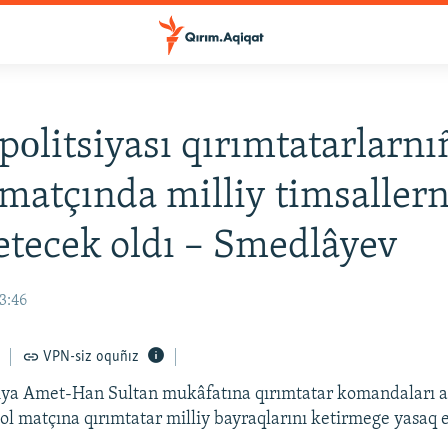
pоlitsiyası qırımtatarlarnı
 matçında milliy timsallern
etecek oldı – Smedlâyev
13:46
VPN-siz oquñız
siya Amet-Han Sultan mukâfatına qırımtatar komandaları 
bol matçına qırımtatar milliy bayraqlarını ketirmege yasaq 