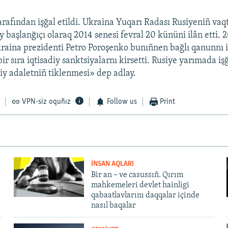
arafından işğal etildi. Ukraina Yuqarı Radası Rusiyeniñ vaq
y başlanğıçı olaraq 2014 senesi fevral 20 kününi ilân etti. 
raina prezidenti Petro Poroşenko bunıñnen bağlı qanunnı 
r sıra iqtisadiy sanktsiyalarnı kirsetti. Rusiye yarımada işğ
hiy adaletniñ tiklenmesi» dep adlay.
VPN-siz oquñız
Follow us
Print
İNSAN AQLARI
Bir an – ve casussıñ. Qırım
mahkemeleri devlet hainligi
qabaatlavlarını daqqalar içinde
nasıl baqalar