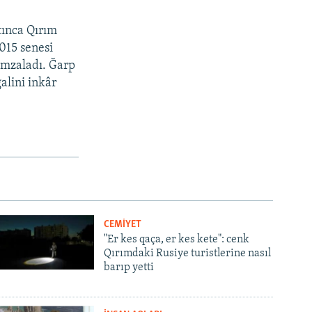
tınca Qırım
2015 senesi
imzaladı. Ğarp
alini inkâr
CEMİYET
"Er kes qaça, er kes kete": cenk
Qırımdaki Rusiye turistlerine nasıl
barıp yetti