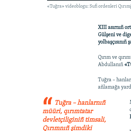
«Tuğra» videoblogu: Sufi ordenleri Qırım
XIII asırnıñ o
Gülşeni ve dig
yolbaşçısınıñ ş
Qırım ve qırımt
Abdullanıñ
«T
Tuğra – hanlar
añlamağa yardı
Tuğra – hanlarnıñ
müüri, qırımtatar
devletçiliginiñ timsali,
Qırımnıñ şimdiki