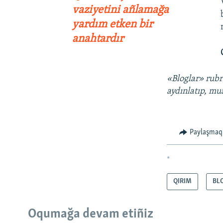
vaziyetini añlamağa
yardım etken bir
anahtardır
«Bloglar» rubr
aydınlatıp, mua
Paylaşmaq
*
QIRIM
BL
Oqumağa devam etiñiz