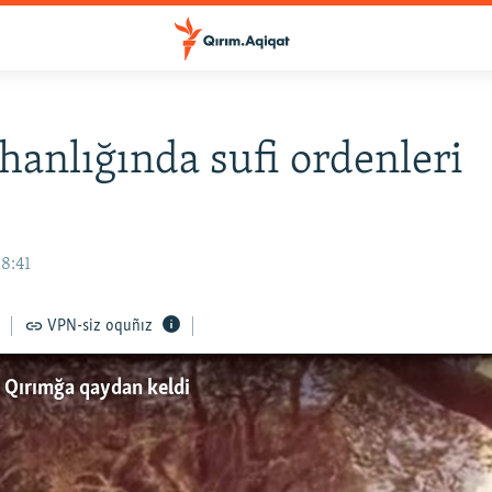
hanlığında sufi ordenleri
18:41
VPN-siz oquñız
i Qırımğa qaydan keldi