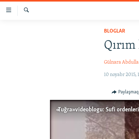
Link
açıqlığı
Qıdırmaq
Esas
HABERLER
BLOGLAR
mündericege
SİYASET
qaytmaq
Qırım 
Baş
İQTİSADİYAT
navigatsiyağa
CEMİYET
Gülnara Abdulla
qaytmaq
Qıdıruvğa
MEDENİYET
10 noyabr 2015, 
qaytmaq
İNSAN AQLARI
Paylaşmaq
VİDEO
SÜRET
«Tuğra» videoblogu: Sufi ordenler
BLOGLAR
FİKİR