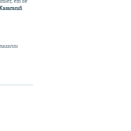
simler, em de
Kasaranıñ
nazarını