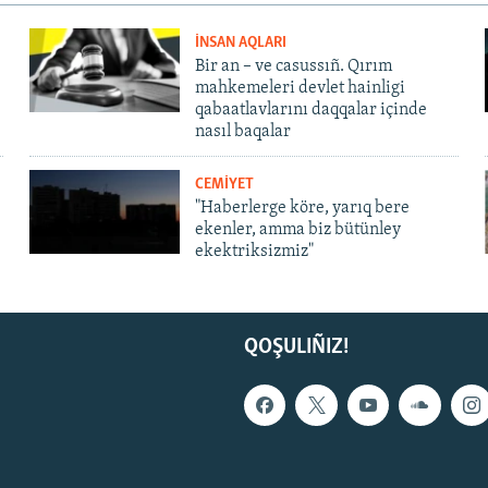
İNSAN AQLARI
Bir an – ve casussıñ. Qırım
mahkemeleri devlet hainligi
qabaatlavlarını daqqalar içinde
nasıl baqalar
CEMİYET
"Haberlerge köre, yarıq bere
ekenler, amma biz bütünley
ekektriksizmiz"
QOŞULIÑIZ!