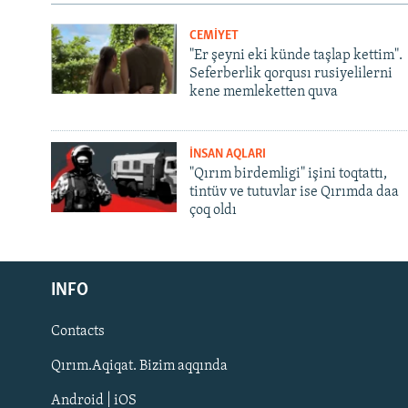
CEMİYET
"Er şeyni eki künde taşlap kettim".
Seferberlik qorqusı rusiyelilerni
kene memleketten quva
İNSAN AQLARI
"Qırım birdemligi" işini toqtattı,
tintüv ve tutuvlar ise Qırımda daa
çoq oldı
Русский
INFO
Українською
Contacts
QOŞULIÑIZ!
Qırım.Aqiqat. Bizim aqqında
Android | iOS