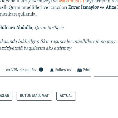
Videoda «Larişes» müzeyi ve
Maximus101
saytlarından re
belli Qırım müellifleri ve icracıları
Enver İzmaylov
ve
Afize 
muzıkası qullanıla.
Gülnara Abdulla
,
Qırım tarihçısı
ikasında bildirilgen fikir-tüşünceler müelliflerniñ noqtaiy-
rririyetniñ baqışlarını aks ettirmey
VPN-siz oquñız
Follow us
Print
OGLAR
BUTÜN MALÜMAT
AKTUAL