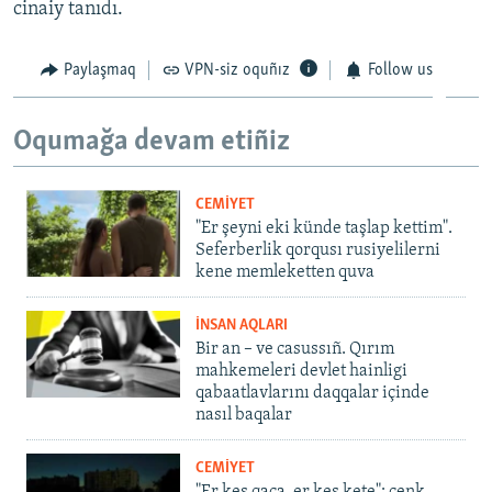
cinaiy tanıdı.
Paylaşmaq
VPN-siz oquñız
Follow us
Oqumağa devam etiñiz
CEMİYET
"Er şeyni eki künde taşlap kettim".
Seferberlik qorqusı rusiyelilerni
kene memleketten quva
İNSAN AQLARI
Bir an – ve casussıñ. Qırım
mahkemeleri devlet hainligi
qabaatlavlarını daqqalar içinde
nasıl baqalar
CEMİYET
"Er kes qaça, er kes kete": cenk