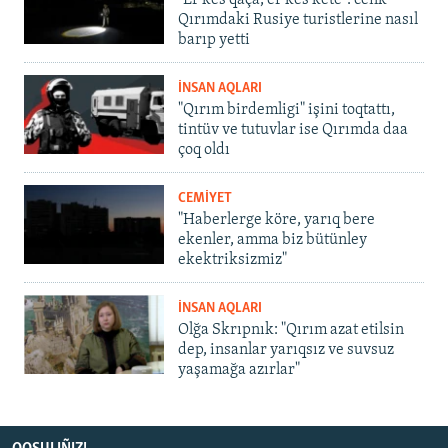
Qırımdaki Rusiye turistlerine nasıl
barıp yetti
İNSAN AQLARI
"Qırım birdemligi" işini toqtattı,
tintüv ve tutuvlar ise Qırımda daa
çoq oldı
CEMİYET
"Haberlerge köre, yarıq bere
ekenler, amma biz bütünley
ekektriksizmiz"
İNSAN AQLARI
Olğa Skrıpnık: "Qırım azat etilsin
dep, insanlar yarıqsız ve suvsuz
yaşamağa azırlar"