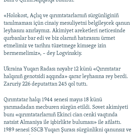
Bunı o Qırım.Aqiqatqa bildirdi.
Русский
«Holokost, Açlıq ve qırımtatarlarnıñ sürgünliginiñ
Українською
tanılmaması içün cinaiy mesuliyetni belgileycek qanun
leyhasını azırlaymız. Akimiyet areketleri neticesinde
QOŞULIÑIZ!
qurbanlar bar edi ve biz olarnıñ hatırasını ürmet
etmelimiz ve tarihnı tüzetmege kimsege izin
bermemelimiz», – dey Logvinskiy.
RFE/RS bütün saytları
Ukraina Yuqarı Radası noyabr 12 künü «Qırımtatar
halqınıñ genotsidi aqqında» qarar leyhasına rey berdi.
Zaruriy 226 deputattan 245 qol tuttı.
Qırımtatar halqı 1944 senesi mayıs 18 künü
yarımadadan mecburen sürgün etildi. Sovet akimiyeti
bunı «qırımtatarlarnıñ Ekinci cian cenki vaqtında
natsist Almaniya ile işbirlikte buluması» ile añlattı.
1989 senesi SSCB Yuqarı Şurası sürgünlikni qanunsız ve