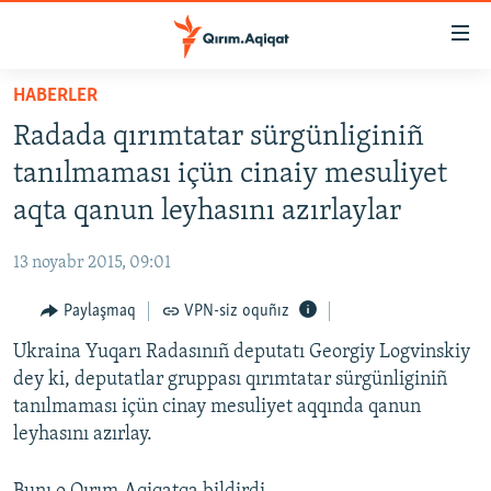
Link
açıqlığı
Esas
HABERLER
mündericege
HABERLER
Radada qırımtatar sürgünliginiñ
qaytmaq
SİYASET
Baş
tanılmaması içün cinaiy mesuliyet
İQTİSADİYAT
navigatsiyağa
aqta qanun leyhasını azırlaylar
qaytmaq
CEMİYET
Qıdıruvğa
13 noyabr 2015, 09:01
MEDENİYET
qaytmaq
Paylaşmaq
VPN-siz oquñız
İNSAN AQLARI
Ukraina Yuqarı Radasınıñ deputatı Georgiy Logvinskiy
VİDEO
dey ki, deputatlar gruppası qırımtatar sürgünliginiñ
SÜRET
tanılmaması içün cinay mesuliyet aqqında qanun
BLOGLAR
leyhasını azırlay.
FİKİR