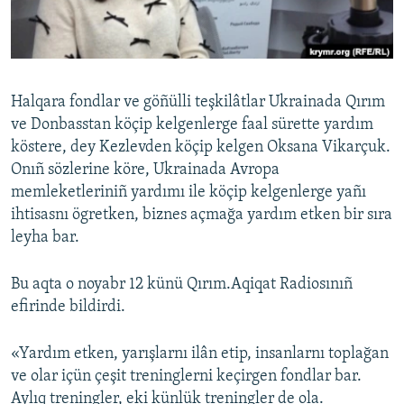
Русский
Українською
Halqara fondlar ve göñülli teşkilâtlar Ukrainada Qırım
QOŞULIÑIZ!
ve Donbasstan köçip kelgenlerge faal sürette yardım
köstere, dey Kezlevden köçip kelgen Oksana Vikarçuk.
Onıñ sözlerine köre, Ukrainada Avropa
memleketleriniñ yardımı ile köçip kelgenlerge yañı
RFE/RS bütün saytları
ihtisasnı ögretken, biznes açmağa yardım etken bir sıra
leyha bar.
Bu aqta o noyabr 12 künü Qırım.Aqiqat Radiosınıñ
efirinde bildirdi.
«Yardım etken, yarışlarnı ilân etip, insanlarnı toplağan
ve olar içün çeşit treninglerni keçirgen fondlar bar.
Aylıq treningler, eki künlük treningler de ola.