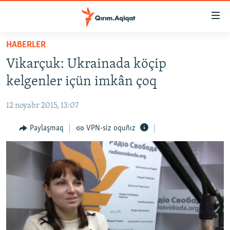
Link
açıqlığı
Esas
HABERLER
mündericege
HABERLER
Vikarçuk: Ukrainada köçip
qaytmaq
SİYASET
Baş
kelgenler içün imkân çoq
İQTİSADİYAT
navigatsiyağa
qaytmaq
12 noyabr 2015, 13:07
CEMİYET
Qıdıruvğa
MEDENİYET
Paylaşmaq
VPN-siz oquñız
qaytmaq
İNSAN AQLARI
VİDEO
SÜRET
BLOGLAR
FİKİR