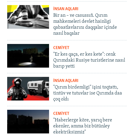
İNSAN AQLARI
Bir an – ve casussıñ. Qırım
mahkemeleri devlet hainligi
qabaatlavlarını daqqalar içinde
nasıl baqalar
CEMİYET
"Er kes qaça, er kes kete": cenk
Qırımdaki Rusiye turistlerine nasıl
barıp yetti
İNSAN AQLARI
"Qırım birdemligi" işini toqtattı,
tintüv ve tutuvlar ise Qırımda daa
çoq oldı
CEMİYET
"Haberlerge köre, yarıq bere
ekenler, amma biz bütünley
ekektriksizmiz"