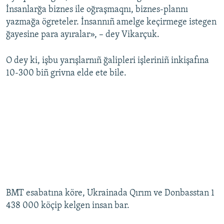
İnsanlarğa biznes ile oğraşmaqnı, biznes-plannı
yazmağa ögreteler. İnsannıñ amelge keçirmege istegen
ğayesine para ayıralar», – dey Vikarçuk.
O dey ki, işbu yarışlarnıñ ğalipleri işleriniñ inkişafına
10-300 biñ grivna elde ete bile.
BMT esabatına köre, Ukrainada Qırım ve Donbasstan 1
438 000 köçip kelgen insan bar.