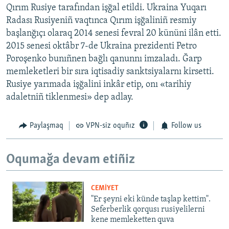
Qırım Rusiye tarafından işğal etildi. Ukraina Yuqarı
Radası Rusiyeniñ vaqtınca Qırım işğaliniñ resmiy
başlanğıçı olaraq 2014 senesi fevral 20 kününi ilân etti.
2015 senesi oktâbr 7-de Ukraina prezidenti Petro
Poroşenko bunıñnen bağlı qanunnı imzaladı. Ğarp
memleketleri bir sıra iqtisadiy sanktsiyalarnı kirsetti.
Rusiye yarımada işğalini inkâr etip, onı «tarihiy
adaletniñ tiklenmesi» dep adlay.
Paylaşmaq
VPN-siz oquñız
Follow us
Oqumağa devam etiñiz
CEMİYET
"Er şeyni eki künde taşlap kettim".
Seferberlik qorqusı rusiyelilerni
kene memleketten quva