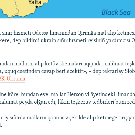
 sıñır hızmeti Odessa limanından Qırımğa mal alıp ketmes
ere, dep bildirdi ukrain sıñır hızmeti reisiniñ yardımcısı 
.
ndan mallarnı alıp ketüv shemaları aqqında malümat teşke
lsa, uquq ceetinden cevap berilecektir», – dep tekrarlay Sl
BK-Ukraina
.
ine köre, bundan evel mallar Herson vilâyetindeki limand
malümat peyda olğan edi, lâkin teşkerüv tedbirleri bunı red 
riy sıñırda mallarnı qanunsız şekilde alıp ketmege tırışqan 
i.