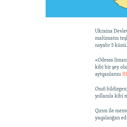
Ukraina Devlet
malümatnı teşk
noyabr 5 künü
«Odessa limanı
kibi bir şey o
aytqanlarını
R
Onıñ bildirgen
yollanıla kibi 
Qırım ile memu
yaqalanğan ed