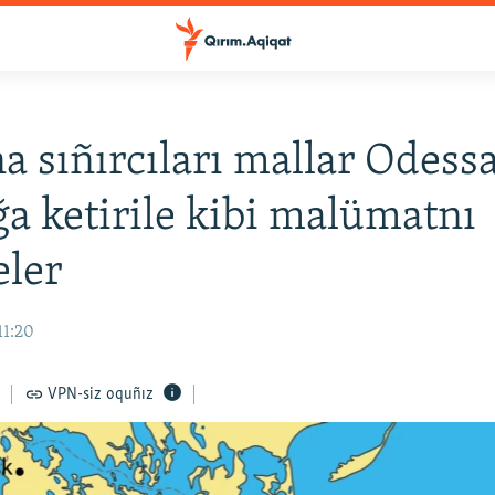
a sıñırcıları mallar Odess
a ketirile kibi malümatnı
eler
11:20
VPN-siz oquñız