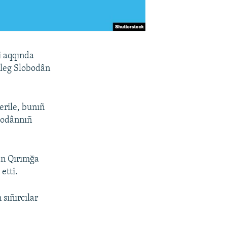
i aqqında
Oleg Slobodân
rile, bunıñ
obodânnıñ
an Qırımğa
etti.
sıñırcılar