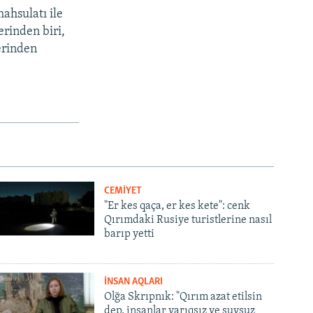
ahsulatı ile
erinden biri,
erinden
CEMİYET
"Er kes qaça, er kes kete": cenk
Qırımdaki Rusiye turistlerine nasıl
barıp yetti
İNSAN AQLARI
Olğa Skrıpnık: "Qırım azat etilsin
dep, insanlar yarıqsız ve suvsuz