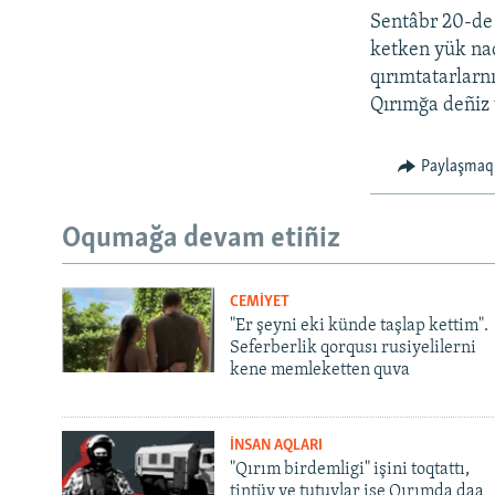
Sentâbr 20-de 
ketken yük naq
qırımtatarlarn
Qırımğa deñiz 
Paylaşmaq
Oqumağa devam etiñiz
CEMİYET
"Er şeyni eki künde taşlap kettim".
Seferberlik qorqusı rusiyelilerni
kene memleketten quva
İNSAN AQLARI
"Qırım birdemligi" işini toqtattı,
tintüv ve tutuvlar ise Qırımda daa