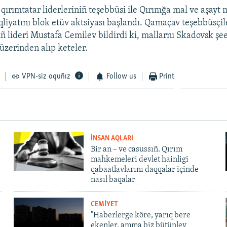
qırımtatar liderleriniñ teşebbüsi ile Qırımğa mal ve aşayt m
liyatını blok etüv aktsiyası başlandı. Qamaçav teşebbüsçil
ıñ lideri Mustafa Cemilev bildirdi ki, mallarnı Skadovsk şe
üzerinden alıp keteler.
VPN-siz oquñız
Follow us
Print
İNSAN AQLARI
Bir an – ve casussıñ. Qırım
mahkemeleri devlet hainligi
qabaatlavlarını daqqalar içinde
nasıl baqalar
CEMİYET
"Haberlerge köre, yarıq bere
ekenler, amma biz bütünley