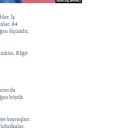
lar. İş
alar. A4
ğan ölçüsidir,
mümkün. Kâğıt
arını da
rğan büyük
iye bayraqları
futbolkalar,