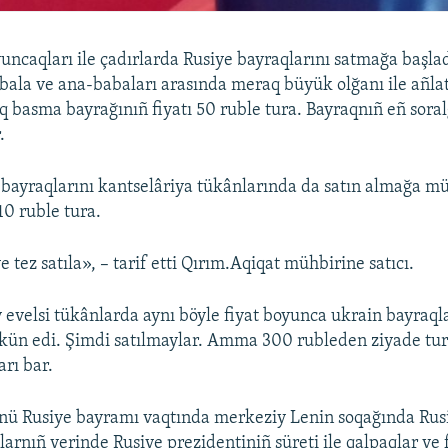
uncaqları ile çadırlarda Rusiye bayraqlarını satmağa başladı
bala ve ana-babaları arasında meraq büyük olğanı ile añlat
q basma bayrağınıñ fiyatı 50 ruble tura. Bayraqnıñ eñ soral
.
 bayraqlarını kantselâriya tükânlarında da satın almağa 
10 ruble tura.
e tez satıla», – tarif etti Qırım.Aqiqat mühbirine satıcı.
y evelsi tükânlarda aynı böyle fiyat boyunca ukrain bayraql
n edi. Şimdi satılmaylar. Amma 300 rubleden ziyade tu
arı bar.
ünü Rusiye bayramı vaqtında merkeziy Lenin soqağında Rus
larnıñ yerinde Rusiye prezidentiniñ süreti ile qalpaqlar ve 