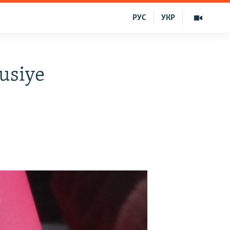
РУС
УКР
usiye