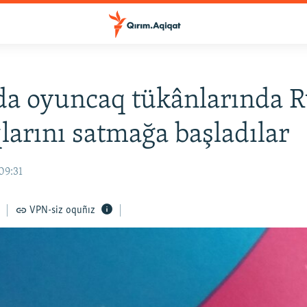
a oyuncaq tükânlarında R
larını satmağa başladılar
09:31
VPN-siz oquñız