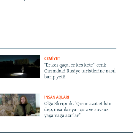
CEMİYET
"Er kes qaça, er kes kete": cenk
Qırımdaki Rusiye turistlerine nasıl
barıp yetti
İNSAN AQLARI
Olğa Skrıpnık: "Qırım azat etilsin
dep, insanlar yarıqsız ve suvsuz
yaşamağa azırlar"