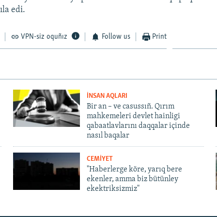
ıla edi.
VPN-siz oquñız
Follow us
Print
İNSAN AQLARI
Bir an – ve casussıñ. Qırım
mahkemeleri devlet hainligi
qabaatlavlarını daqqalar içinde
nasıl baqalar
CEMİYET
"Haberlerge köre, yarıq bere
ekenler, amma biz bütünley
ekektriksizmiz"