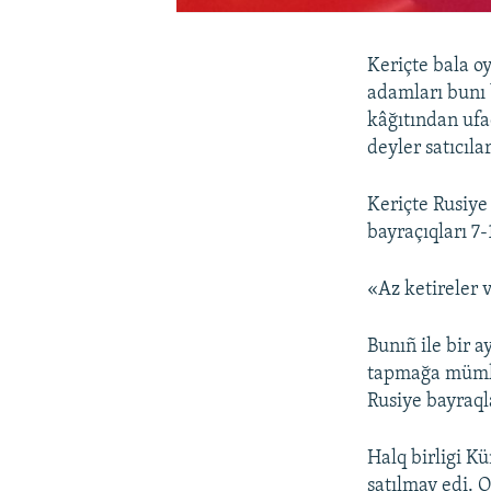
Keriçte bala oy
adamları bunı 
kâğıtından ufa
deyler satıcılar
Keriçte Rusiye
bayraçıqları 7-
«Az ketireler v
Bunıñ ile bir a
tapmağa mümkü
Rusiye bayraql
Halq birligi K
satılmay edi. O