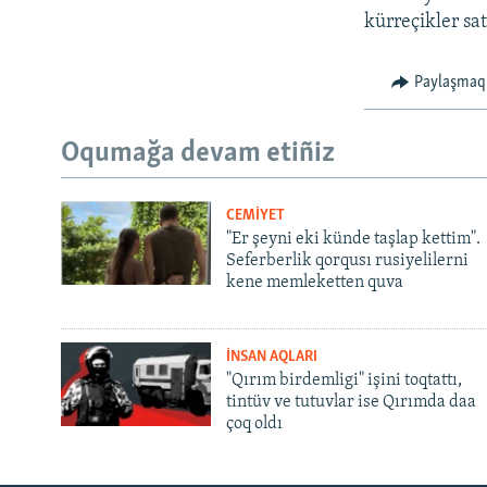
kürreçikler sat
Paylaşmaq
Oqumağa devam etiñiz
CEMİYET
"Er şeyni eki künde taşlap kettim".
Seferberlik qorqusı rusiyelilerni
kene memleketten quva
İNSAN AQLARI
"Qırım birdemligi" işini toqtattı,
tintüv ve tutuvlar ise Qırımda daa
çoq oldı
Русский