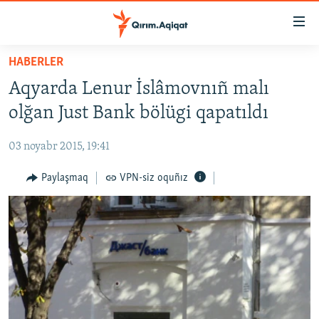
Link
açıqlığı
Esas
HABERLER
mündericege
HABERLER
Aqyarda Lenur İslâmovnıñ malı
qaytmaq
SİYASET
Baş
olğan Just Bank bölügi qapatıldı
İQTİSADİYAT
navigatsiyağa
qaytmaq
03 noyabr 2015, 19:41
CEMİYET
Qıdıruvğa
MEDENİYET
Paylaşmaq
VPN-siz oquñız
qaytmaq
İNSAN AQLARI
VİDEO
SÜRET
BLOGLAR
FİKİR