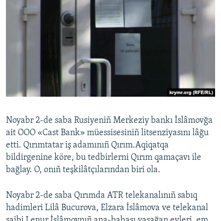
Noyabr 2-de saba Rusiyeniñ Merkeziy bankı İslâmovğa
ait OOO «Cast Bank» müessisesiniñ litsenziyasını lâğu
etti. Qırımtatar iş adamınıñ Qırım.Aqiqatqa
bildirgenine köre, bu tedbirlerni Qırım qamaçavı ile
bağlay. O, onıñ teşkilâtçılarından biri ola.
Noyabr 2-de saba Qırımda ATR telekanalınıñ sabıq
hadimleri Lilâ Bucurova, Elzara İslâmova ve telekanal
saibi Lenur İslâmovnıñ ana-babası yaşağan evleri, em