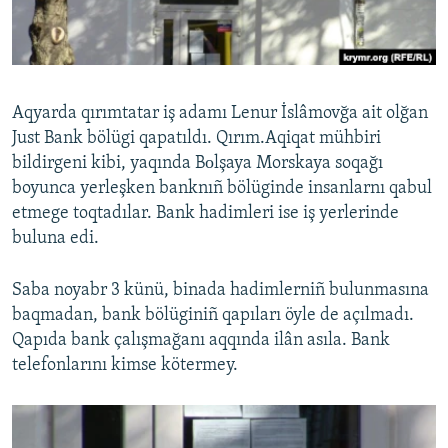
Русский
Українською
Aqyarda qırımtatar iş adamı Lenur İslâmovğa ait olğan
QOŞULIÑIZ!
Just Bank bölügi qapatıldı. Qırım.Aqiqat mühbiri
bildirgeni kibi, yaqında Bоlşaya Morskaya soqağı
boyunca yerleşken banknıñ bölüginde insanlarnı qabul
etmege toqtadılar. Bank hadimleri ise iş yerlerinde
RFE/RS bütün saytları
buluna edi.
Saba noyabr 3 künü, binada hadimlerniñ bulunmasına
baqmadan, bank bölüginiñ qapıları öyle de açılmadı.
Qapıda bank çalışmağanı aqqında ilân asıla. Bank
telefonlarını kimse kötermey.