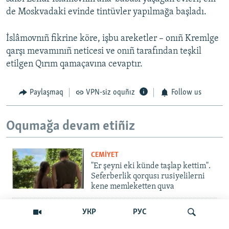
de Moskvadaki evinde tintüvler yapılmağa başladı.
İslâmovnıñ fikrine köre, işbu areketler – onıñ Kremlge
qarşı mevamınıñ neticesi ve onıñ tarafından teşkil
etilgen Qırım qamaçavına cevaptır.
Paylaşmaq
VPN-siz oquñız
Follow us
Oqumağa devam etiñiz
CEMİYET
"Er şeyni eki künde taşlap kettim".
Seferberlik qorqusı rusiyelilerni
kene memleketten quva
İNSAN AQLARI
УКР
РУС
Bir an – ve casussıñ. Qırım