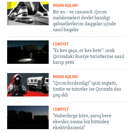
İNSAN AQLARI
Bir an – ve casussıñ. Qırım
mahkemeleri devlet hainligi
qabaatlavlarını daqqalar içinde
nasıl baqalar
CEMİYET
"Er kes qaça, er kes kete": cenk
Qırımdaki Rusiye turistlerine nasıl
barıp yetti
İNSAN AQLARI
"Qırım birdemligi" işini toqtattı,
tintüv ve tutuvlar ise Qırımda daa
çoq oldı
CEMİYET
"Haberlerge köre, yarıq bere
ekenler, amma biz bütünley
ekektriksizmiz"