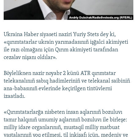
Русский
Українською
Ukraina Haber siyaseti naziri Yuriy Stets dey ki,
QOŞULIÑIZ!
«qırımtatarlar ukrain yarımadasınıñ işğalci akimiyeti
ile razı olmağanı içün Qırım akimiyeti tarafından
cezalav nişanı oldılar».
RFE/RS bütün saytları
Böyleliknen nazir noyabr 2 künü ATR qırımtatar
telekanalınıñ sabıq hadimleriniñ ve telekanal saibiniñ
ana-babasınıñ evlerinde keçirilgen tintüvlerni
izaatladı.
«Qırımtatarlarğa nisbeten insan aqlarınıñ bozuluvı
tamır halqınıñ umumiy aqlarınıñ bozuluvı ile birleşe:
milliy idare organlarınıñ, mustaqil milliy matbuat
vastalarınıñ yoq etilmesi, til inkişafı içün, medeniy ve