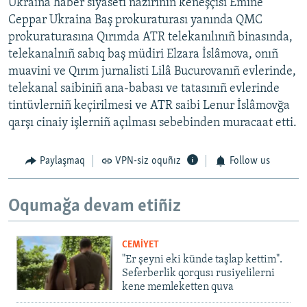
Ukraina haber siyaseti naziriniñ keñeşçisi Emine
Ceppar Ukraina Baş prokuraturası yanında QMC
prokuraturasına Qırımda ATR telekanılınıñ binasında,
telekanalnıñ sabıq baş müdiri Elzara İslâmova, onıñ
muavini ve Qırım jurnalisti Lilâ Bucurovanıñ evlerinde,
telekanal saibiniñ ana-babası ve tatasınıñ evlerinde
tintüvlerniñ keçirilmesi ve ATR saibi Lenur İslâmovğa
qarşı cinaiy işlerniñ açılması sebebinden muracaat etti.
Paylaşmaq
VPN-siz oquñız
Follow us
Oqumağa devam etiñiz
CEMİYET
"Er şeyni eki künde taşlap kettim".
Seferberlik qorqusı rusiyelilerni
kene memleketten quva