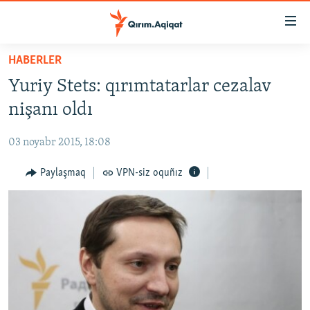
Link
açıqlığı
Esas
HABERLER
mündericege
HABERLER
Yuriy Stets: qırımtatarlar cezalav
qaytmaq
SİYASET
Baş
nişanı oldı
İQTİSADİYAT
navigatsiyağa
qaytmaq
03 noyabr 2015, 18:08
CEMİYET
Qıdıruvğa
MEDENİYET
Paylaşmaq
VPN-siz oquñız
qaytmaq
İNSAN AQLARI
VİDEO
SÜRET
BLOGLAR
FİKİR