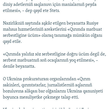
diniy adetlerniñ saqlanuvı içün manialarnıñ peyda
etilmesi», – dep qayd ete Stets.
Nazirlikniñ saytında aşkâr etilgen beyanatta Rusiye
mahsus hızmetleriniñ areketlerini «Qırımda matbuat
serbestligine ücüm» olaraq tanımağa mümkün olğanı
qayd etile.
«Qırımda yalıñız söz serbestligine doğru ücüm degil de,
serbest matbuatnıñ soñ ocaqlarınıñ yoq etilmesi», –
denile beyanatta.
O Ukraina prokuraturası organlarından «Qırım
sakinleri, qırımtatarlar, jurnalistlerniñ aqlarınıñ
bozuluvına alâqası bar olğanlarını Ukraina qanuniyeti
boyunca mesuliyetke çekmege talap etti.