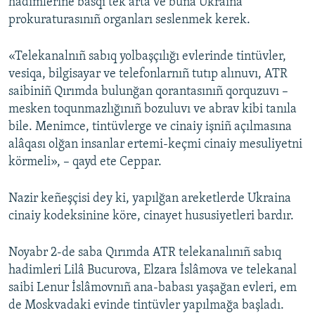
hadimlerine basqı tek arta ve buña Ukraina
prokuraturasınıñ organları seslenmek kerek.
«Telekanalnıñ sabıq yolbaşçılığı evlerinde tintüvler,
vesiqa, bilgisayar ve telefonlarnıñ tutıp alınuvı, ATR
saibiniñ Qırımda bulunğan qorantasınıñ qorquzuvı –
mesken toqunmazlığınıñ bozuluvı ve abrav kibi tanıla
bile. Menimce, tintüvlerge ve cinaiy işniñ açılmasına
alâqası olğan insanlar ertemi-keçmi cinaiy mesuliyetni
körmeli», – qayd ete Ceppar.
Nazir keñeşçisi dey ki, yapılğan areketlerde Ukraina
cinaiy kodeksinine köre, cinayet hususiyetleri bardır.
Noyabr 2-de saba Qırımda ATR telekanalınıñ sabıq
hadimleri Lilâ Bucurova, Elzara İslâmova ve telekanal
saibi Lenur İslâmovnıñ ana-babası yaşağan evleri, em
de Moskvadaki evinde tintüvler yapılmağa başladı.