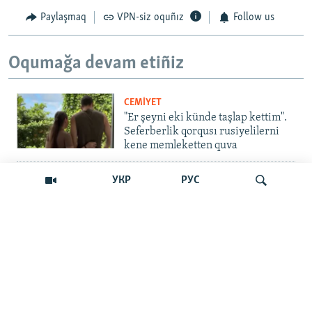
Paylaşmaq
VPN-siz oquñız
Follow us
Oqumağa devam etiñiz
CEMİYET
"Er şeyni eki künde taşlap kettim".
Seferberlik qorqusı rusiyelilerni
kene memleketten quva
İNSAN AQLARI
УКР
РУС
Bir an – ve casussıñ. Qırım
mahkemeleri devlet hainligi
qabaatlavlarını daqqalar içinde
nasıl baqalar
Qıdırmaq
CEMİYET
"Er kes qaça, er kes kete": cenk
Qırımdaki Rusiye turistlerine nasıl