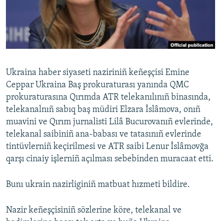
Русский
Українською
QOŞULIÑIZ!
Ukraina haber siyaseti naziriniñ keñeşçisi Emine
Ceppar Ukraina Baş prokuraturası yanında QMC
prokuraturasına Qırımda ATR telekanılınıñ binasında,
RFE/RS bütün saytları
telekanalnıñ sabıq baş müdiri Elzara İslâmova, onıñ
muavini ve Qırım jurnalisti Lilâ Bucurovanıñ evlerinde,
telekanal saibiniñ ana-babası ve tatasınıñ evlerinde
tintüvlerniñ keçirilmesi ve ATR saibi Lenur İslâmovğa
qarşı cinaiy işlerniñ açılması sebebinden muracaat etti.
Bunı ukrain nazirliginiñ matbuat hızmeti bildire.
Nazir keñeşçisiniñ sözlerine köre, telekanal ve