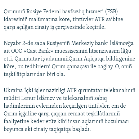
Qırımnıñ Rusiye Federal havfsızlıq hızmeti (FSB)
idaresiniñ malümatına köre, tintüvler ATR saibine
qarşı açılğan cinaiy iş çerçivesinde keçirile.
Noyabr 2-de saba Rusiyeniñ Merkeziy bankı İslâmovğa
ait OOO «Cast Bank» müessisesiniñ litsenziyasını lâğu
etti. Qırımtatar iş adamınıñQırım.Aqiqatqa bildirgenine
köre, bu tedbirlerni Qırım qamaçavı ile bağlay. O, onıñ
teşkilâtçılarından biri ola.
Ukraina İçki işler nazirligi ATR qırımtatar telekanalınıñ
müdiri Lenur İslâmov ve telekanalnıñ sabıq
hadimleriniñ evlerinden keçirilgen tintüvler, em de
Qırım işğaline qarşı çıqqan cemaat teşkilâtlarınıñ
faaliyetine keder etüv kibi insan aqlarınıñ bozulması
boyunca eki cinaiy taqiqatqa başladı.