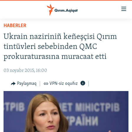
Link
açıqlığı
Esas
HABERLER
mündericege
HABERLER
Ukrain naziriniñ keñeşçisi Qırım
qaytmaq
SİYASET
Baş
tintüvleri sebebinden QMC
İQTİSADİYAT
navigatsiyağa
prokuraturasına muracaat etti
qaytmaq
CEMİYET
Qıdıruvğa
03 noyabr 2015, 16:00
MEDENİYET
qaytmaq
Paylaşmaq
VPN-siz oquñız
İNSAN AQLARI
VİDEO
SÜRET
BLOGLAR
FİKİR