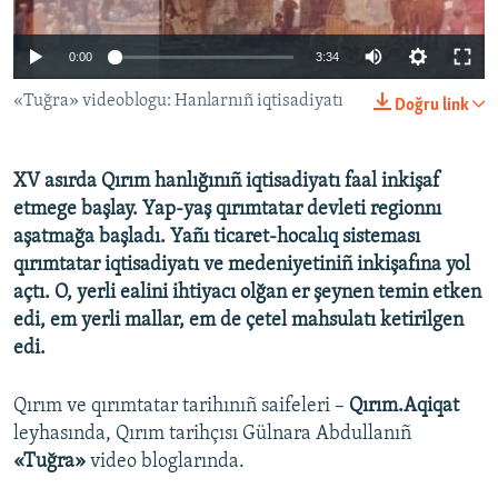
Русский
0:00
3:34
Українською
«Tuğra» videoblogu: Hanlarnıñ iqtisadiyatı
Doğru link
QOŞULIÑIZ!
XV asırda Qırım hanlığınıñ iqtisadiyatı faal inkişaf
etmege başlay. Yap-yaş qırımtatar devleti regionnı
aşatmağa başladı. Yañı ticaret-hocalıq sisteması
RFE/RS bütün saytları
qırımtatar iqtisadiyatı ve medeniyetiniñ inkişafına yol
açtı. O, yerli ealini ihtiyacı olğan er şeynen temin etken
edi, em yerli mallar, em de çetel mahsulatı ketirilgen
edi.
Qırım ve qırımtatar tarihınıñ saifeleri –
Qırım.Aqiqat
leyhasında, Qırım tarihçısı Gülnara Abdullanıñ
«Tuğra»
video bloglarında.