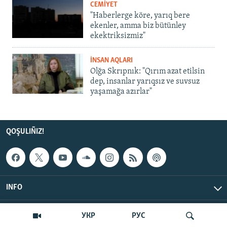
CEMİYET
"Haberlerge köre, yarıq bere
ekenler, amma biz bütünley
ekektriksizmiz"
İNSAN AQLARI
Olğa Skrıpnık: "Qırım azat etilsin
dep, insanlar yarıqsız ve suvsuz
yaşamağa azırlar"
QOŞULIÑIZ!
INFO
© Qırım.Aqiqat, 2026 | All Rights Reserved.
УКР
РУС