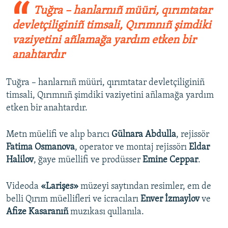
Tuğra – hanlarnıñ müüri, qırımtatar
devletçiliginiñ timsali, Qırımnıñ şimdiki
vaziyetini añlamağa yardım etken bir
anahtardır
Tuğra – hanlarnıñ müüri, qırımtatar devletçiliginiñ
timsali, Qırımnıñ şimdiki vaziyetini añlamağa yardım
etken bir anahtardır.
Metn müelifi ve alıp barıcı
Gülnara Abdulla
, rejissör
Fatima Osmanova
, operator ve montaj rejissörı
Eldar
Halilov
, ğaye müellifi ve prodüsser
Emine Ceppar
.
Videoda
«Larişes»
müzeyi saytından resimler, em de
belli Qırım müellifleri ve icracıları
Enver İzmaylov
ve
Afize Kasaranıñ
muzıkası qullanıla.