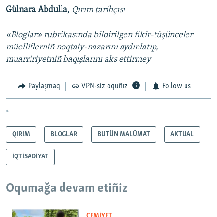
Gülnara Abdulla
,
Qırım tarihçısı
«Bloglar» rubrikasında bildirilgen fikir-tüşünceler
müelliflerniñ noqtaiy-nazarını aydınlatıp,
muarririyetniñ baqışlarını aks ettirmey
Paylaşmaq
VPN-siz oquñız
Follow us
*
QIRIM
BLOGLAR
BUTÜN MALÜMAT
AKTUAL
İQTİSADİYAT
Oqumağa devam etiñiz
CEMİYET