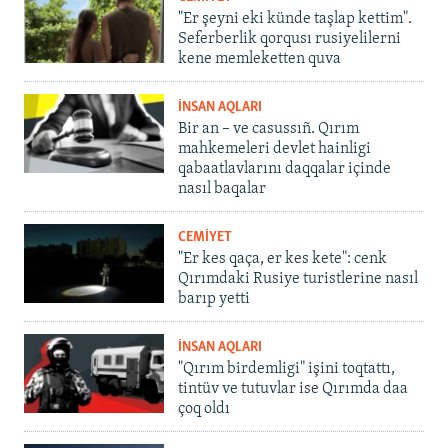
"Er şeyni eki künde taşlap kettim".
Seferberlik qorqusı rusiyelilerni
kene memleketten quva
İNSAN AQLARI
Bir an – ve casussıñ. Qırım
mahkemeleri devlet hainligi
qabaatlavlarını daqqalar içinde
nasıl baqalar
CEMİYET
"Er kes qaça, er kes kete": cenk
Qırımdaki Rusiye turistlerine nasıl
barıp yetti
İNSAN AQLARI
"Qırım birdemligi" işini toqtattı,
tintüv ve tutuvlar ise Qırımda daa
çoq oldı