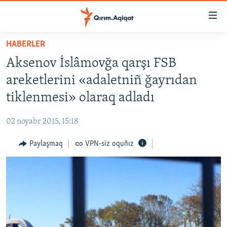
Link
açıqlığı
Esas
HABERLER
mündericege
HABERLER
Aksenov İslâmovğa qarşı FSB
qaytmaq
SİYASET
Baş
areketlerini «adaletniñ ğayrıdan
İQTİSADİYAT
navigatsiyağa
tiklenmesi» olaraq adladı
qaytmaq
CEMİYET
Qıdıruvğa
02 noyabr 2015, 15:18
MEDENİYET
qaytmaq
Paylaşmaq
VPN-siz oquñız
İNSAN AQLARI
VİDEO
SÜRET
BLOGLAR
FİKİR