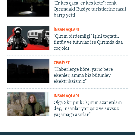
"Er kes qaça, er kes kete": cenk
Qırımdaki Rusiye turistlerine nasıl
barıp yetti
İNSAN AQLARI
"Qırım birdemligi" işini toqtattı,
tintüv ve tutuvlar ise Qırımda daa
çoq oldı
CEMİYET
"Haberlerge köre, yarıq bere
ekenler, amma biz bütünley
ekektriksizmiz"
İNSAN AQLARI
Olğa Skrıpnık: "Qırım azat etilsin
dep, insanlar yarıqsız ve suvsuz
yaşamağa azırlar"