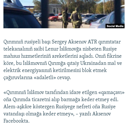
Русский
Українською
QOŞULIÑIZ!
Qırımnıñ rusiyeli başı Sergey Aksenov ATR qırımtatar
telekanalınıñ saibi Lenur İslâmovğa nisbeten Rusiye
mahsus hızmetleriniñ areketlerini aqladı. Onıñ fikrine
RFE/RS bütün saytları
köre, bu İslâmovnıñ Qırımğa qıtaiy Ukrainadan mal ve
elektrik energiyasınıñ ketirilmesini blok etmek
çağıruvlarına «adaletli» cevap.
«Qırımnıñ İslâmov tarafından idare etilgen «qamaçavı»
oña Qırımda ticaretni alıp barmağa keder etmey edi.
Alem-aşkâre köstergen Rusiyege nefreti oña Rusiye
vatandaşı olmağa keder etmey», – yazdı Aksenov
Facebookta.