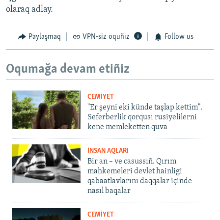
olaraq adlay.
Paylaşmaq
VPN-siz oquñız
Follow us
Oqumağa devam etiñiz
CEMİYET
"Er şeyni eki künde taşlap kettim".
Seferberlik qorqusı rusiyelilerni
kene memleketten quva
İNSAN AQLARI
Bir an – ve casussıñ. Qırım
mahkemeleri devlet hainligi
qabaatlavlarını daqqalar içinde
nasıl baqalar
CEMİYET