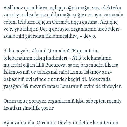
«İslâmov qırımlılarnı açlıqqa oğratmağa, suv, elektrika,
zaruriy mahsulatsız qaldırmağa çağıra ve aynı zamanda
cebini toldurmaq içün Qırımda aqça qazana. Alçaqlıq
ve ruyakârlıqtır. Uquq qoruyıcı organlarnıñ areketleri –
adaletniñ ğayrıdan tiklenmesidir», – dey o.
Saba noyabr 2 künü Qırımda ATR qırımtatar
telekanalınıñ sabıq hadimleri – ATR telekanalınıñ
muarriri olğan Lilâ Bucurova, sabıq baş müdiri Elzara
İslâmovanıñ ve telekanal saibi Lenur İslâmov ana-
babasınıñ evlerinde tintüvler keçirildi. Moskvada
yaşağan İsâlmovnıñ tatası Lenaranıñ evini de tinteyler.
Qırım uquq qoruyıcı organlarınıñ işbu sebepten resmiy
izaatları şimdilik yoqtır.
Aynı zamanda, Qırımnıñ Devlet milletler komitetiniñ