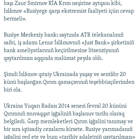
başı Zaur Smirnov RİA Krım neşirine aytqanı kibi,
İslâmov «Rusiyege qarşı ekstremist faaliyeti içün cevap
bermeli».
Rusiye Merkeziy bankı saytında ATR telekanalınıñ
saibi, iş adamı Lenur İslâmovnıñ «Just Bank» şirketiniñ
bank ameliyatlarınıñ keçirilmesine litsenziyanıñ
qaytarılması aqqında malümat peyda oldı.
Şimdi İslâmov qıtaiy Ukrainada yaşay ve sentâbr 20
künü başlanğan Qırım qamaçavınıñ teşebbüsçilerinden
biri ola.
Ukraina Yuqarı Radası 2014 senesi fevral 20 kününi
Qırımnıñ muvaqqat işğaliniñ başlanuv tarihı olaraq
belgiledi. Ğarp memleketleri Qırım işğalini tanımay ve
bir sıra iqtisadiy cezalarnı kirsete. Rusiye yarımadanıñ
işğalini red ete ve bunı «tarihiy adaletniñ qaytarılması»