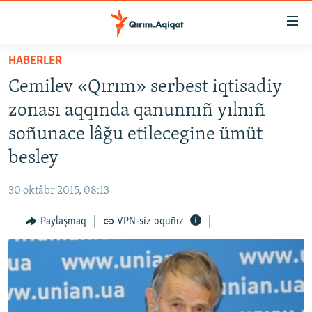
Link
açıqlığı
Esas
HABERLER
mündericege
HABERLER
Cemilev «Qırım» serbest iqtisadiy
qaytmaq
SİYASET
Baş
zonası aqqında qanunnıñ yılnıñ
İQTİSADİYAT
navigatsiyağa
soñunace lâğu etilecegine ümüt
qaytmaq
CEMİYET
besley
Qıdıruvğa
MEDENİYET
qaytmaq
30 oktâbr 2015, 08:13
İNSAN AQLARI
Paylaşmaq
VPN-siz oquñız
VİDEO
SÜRET
BLOGLAR
FİKİR