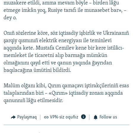
muzakere etildi, amma mevam böyle – birden lâğu
etmege imkân yoq, Rusiye tarafı ile munasebet bar», –
dey o.
Onıñ sözlerine köre, söz iqtisadiy işbirlik ve Ukrainanıñ
şarqiy qısmınıñ elektrik energiyası ile teminlevi
aqqında kete. Mustafa Cemilev kene bir kere istilâcı-
memleket ile ticaretni alıp barmağa mümkün
olmağanını qayd etti ve qanun yaqında ğayrıdan
baqılacağına ümütini bildirdi.
Malüm olğanı kibi, Qırım qamaçavı iştirakçileriniñ esas
talaplarından biri – «Qırım» iqtisadiy zonası aqqında
qanunnıñ lâğu etilmesidir.
Paylaşmaq
VPN-siz oquñız
Follow us