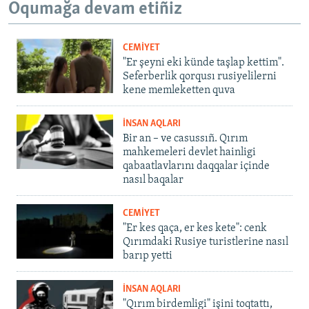
Oqumağa devam etiñiz
CEMİYET
"Er şeyni eki künde taşlap kettim".
Seferberlik qorqusı rusiyelilerni
kene memleketten quva
İNSAN AQLARI
Bir an – ve casussıñ. Qırım
mahkemeleri devlet hainligi
qabaatlavlarını daqqalar içinde
nasıl baqalar
CEMİYET
"Er kes qaça, er kes kete": cenk
Qırımdaki Rusiye turistlerine nasıl
barıp yetti
İNSAN AQLARI
"Qırım birdemligi" işini toqtattı,