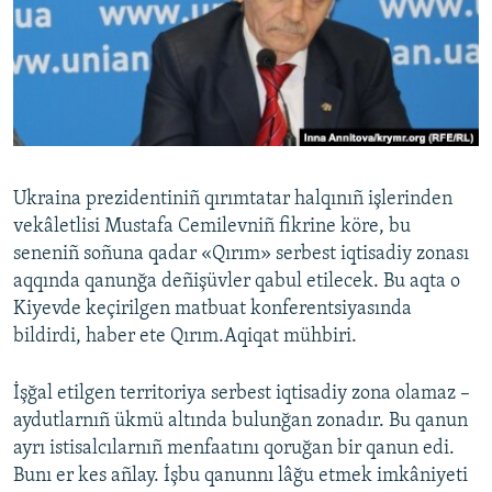
Русский
Українською
QOŞULIÑIZ!
Ukraina prezidentiniñ qırımtatar halqınıñ işlerinden
vekâletlisi Mustafa Cemilevniñ fikrine köre, bu
RFE/RS bütün saytları
seneniñ soñuna qadar «Qırım» serbest iqtisadiy zonası
aqqında qanunğa deñişüvler qabul etilecek. Bu aqta o
Kiyevde keçirilgen matbuat konferentsiyasında
bildirdi, haber ete Qırım.Aqiqat mühbiri.
İşğal etilgen territoriya serbest iqtisadiy zona olamaz –
aydutlarnıñ ükmü altında bulunğan zonadır. Bu qanun
ayrı istisalcılarnıñ menfaatını qoruğan bir qanun edi.
Bunı er kes añlay. İşbu qanunnı lâğu etmek imkâniyeti