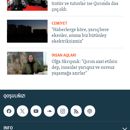
tintüv ve tutuvlar ise Qırımda daa
çoq oldı
CEMİYET
"Haberlerge köre, yarıq bere
ekenler, amma biz bütünley
ekektriksizmiz"
İNSAN AQLARI
Olğa Skrıpnık: "Qırım azat etilsin
dep, insanlar yarıqsız ve suvsuz
yaşamağa azırlar"
QOŞULIÑIZ!
INFO