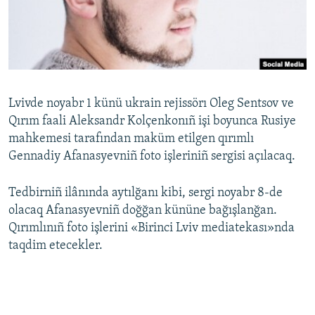
Русский
Українською
QOŞULIÑIZ!
Lvivde noyabr 1 künü ukrain rejissörı Oleg Sentsov ve
Qırım faali Aleksandr Kolçenkonıñ işi boyunca Rusiye
mahkemesi tarafından maküm etilgen qırımlı
RFE/RS bütün saytları
Gennadiy Afanasyevniñ foto işleriniñ sergisi açılacaq.
Tedbirniñ ilânında aytılğanı kibi, sergi noyabr 8-de
olacaq Afanasyevniñ doğğan kününe bağışlanğan.
Qırımlınıñ foto işlerini «Birinci Lviv mediatekası»nda
taqdim etecekler.