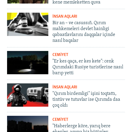
kene memleketten quva
İNSAN AQLARI
Bir an – ve casussıñ. Qırım
mahkemeleri devlet hainligi
qabaatlavlarını daqqalar içinde
nasıl baqalar
CEMİYET
"Er kes qaça, er kes kete": cenk
Qırımdaki Rusiye turistlerine nasıl
barıp yetti
İNSAN AQLARI
"Qırım birdemligi" işini toqtattı,
tintüv ve tutuvlar ise Qırımda daa
çoq oldı
CEMİYET
"Haberlerge köre, yarıq bere