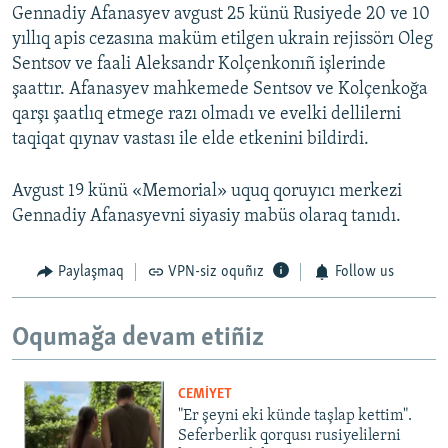
Gennadiy Afanasyev avgust 25 künü Rusiyede 20 ve 10
yıllıq apis cezasına maküm etilgen ukrain rejissörı Oleg
Sentsov ve faali Aleksandr Kolçenkonıñ işlerinde
şaattır. Afanasyev mahkemede Sentsov ve Kolçenkoğa
qarşı şaatlıq etmege razı olmadı ve evelki dellilerni
taqiqat qıynav vastası ile elde etkenini bildirdi.
Avgust 19 künü «Memorial» uquq qoruyıcı merkezi
Gennadiy Afanasyevni siyasiy mabüs olaraq tanıdı.
Paylaşmaq
VPN-siz oquñız
Follow us
Oqumağa devam etiñiz
CEMİYET
"Er şeyni eki künde taşlap kettim".
Seferberlik qorqusı rusiyelilerni