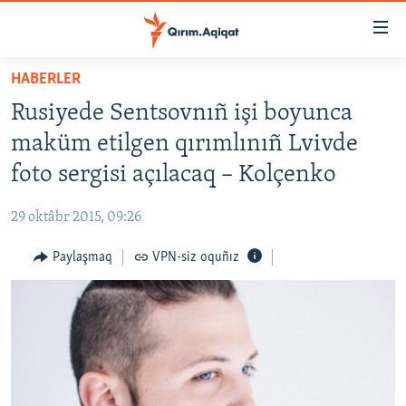
Link
açıqlığı
Esas
HABERLER
mündericege
HABERLER
Rusiyede Sentsovnıñ işi boyunca
qaytmaq
SİYASET
Baş
maküm etilgen qırımlınıñ Lvivde
İQTİSADİYAT
navigatsiyağa
foto sergisi açılacaq – Kolçenko
qaytmaq
CEMİYET
Qıdıruvğa
29 oktâbr 2015, 09:26
MEDENİYET
qaytmaq
Paylaşmaq
VPN-siz oquñız
İNSAN AQLARI
VİDEO
SÜRET
BLOGLAR
FİKİR