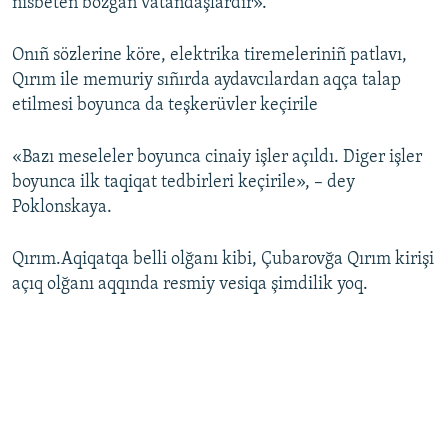
nisbeten bozğan vatandaşlardır».
Onıñ sözlerine köre, elektrika tiremeleriniñ patlavı,
Qırım ile memuriy sıñırda aydavcılardan aqça talap
etilmesi boyunca da teşkerüvler keçirile
«Bazı meseleler boyunca cinaiy işler açıldı. Diger işler
boyunca ilk taqiqat tedbirleri keçirile», – dey
Poklonskaya.
Qırım.Aqiqatqa belli olğanı kibi, Çubarovğa Qırım kirişi
açıq olğanı aqqında resmiy vesiqa şimdilik yoq.