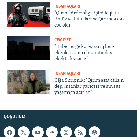
İNSAN AQLARI
"Qırım birdemligi" işini toqtattı,
tintüv ve tutuvlar ise Qırımda daa
çoq oldı
CEMİYET
"Haberlerge köre, yarıq bere
ekenler, amma biz bütünley
ekektriksizmiz"
İNSAN AQLARI
Olğa Skrıpnık: "Qırım azat etilsin
dep, insanlar yarıqsız ve suvsuz
yaşamağa azırlar"
QOŞULIÑIZ!