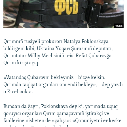
Русский
Українською
QOŞULIÑIZ!
Qırımnıñ rusiyeli prokurorı Natalya Poklonskaya
bildirgeni kibi, Ukraina Yuqarı Şurasınıñ deputatı,
Qırımtatar Milliy Meclisiniñ reisi Refat Çubarovğa
RFE/RS bütün saytları
Qırım kirişi açıq.
«Vatandaş Çubarovnı bekleymiz – bizge kelsin.
Qırımda taqiqat organları onı endi bekley», – dep yazdı
o Facebookta.
Bundan da ğayrı, Poklonskaya dey ki, yarımada uquq
qoruyıcı organları Qırım qamaçavınıñ iştirakçi ve
faallerine nisbeten de «çalışa»: «Qanuniyetni er keske