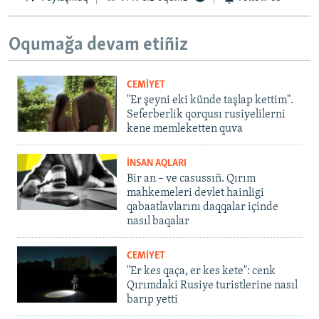
Oqumağa devam etiñiz
CEMİYET
"Er şeyni eki künde taşlap kettim".
Seferberlik qorqusı rusiyelilerni
kene memleketten quva
İNSAN AQLARI
Bir an – ve casussıñ. Qırım
mahkemeleri devlet hainligi
qabaatlavlarını daqqalar içinde
nasıl baqalar
CEMİYET
"Er kes qaça, er kes kete": cenk
Qırımdaki Rusiye turistlerine nasıl
barıp yetti