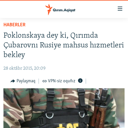
Link
açıqlığı
Esas
HABERLER
mündericege
HABERLER
Poklonskaya dey ki, Qırımda
qaytmaq
SİYASET
Baş
Çubarovnı Rusiye mahsus hızmetleri
İQTİSADİYAT
navigatsiyağa
bekley
qaytmaq
CEMİYET
Qıdıruvğa
28 oktâbr 2015, 20:09
MEDENİYET
qaytmaq
Paylaşmaq
VPN-siz oquñız
İNSAN AQLARI
VİDEO
SÜRET
BLOGLAR
FİKİR