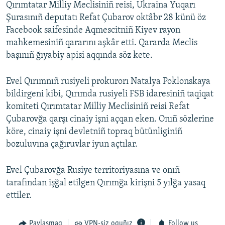
Qırımtatar Milliy Meclisiniñ reisi, Ukraina Yuqarı
Şurasınıñ deputatı Refat Çubarov oktâbr 28 künü öz
Facebook saifesinde Aqmescitniñ Kiyev rayon
mahkemesiniñ qararını aşkâr etti. Qararda Meclis
başınıñ ğıyabiy apisi aqqında söz kete.
Evel Qırımnıñ rusiyeli prokurorı Natalya Poklonskaya
bildirgeni kibi, Qırımda rusiyeli FSB idaresiniñ taqiqat
komiteti Qırımtatar Milliy Meclisiniñ reisi Refat
Çubarovğa qarşı cinaiy işni açqan eken. Onıñ sözlerine
köre, cinaiy işni devletniñ topraq bütünliginiñ
bozuluvına çağıruvlar iyun açtılar.
Evel Çubarovğa Rusiye territoriyasına ve onıñ
tarafından işğal etilgen Qırımğa kirişni 5 yılğa yasaq
ettiler.
Paylaşmaq
VPN-siz oquñız
Follow us