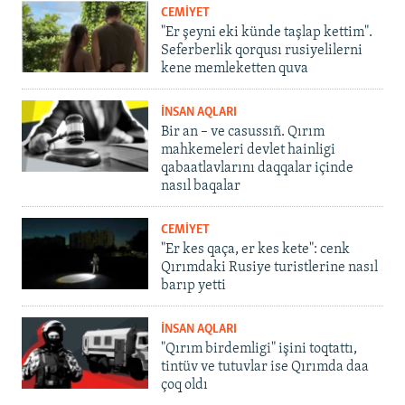
CEMİYET
"Er şeyni eki künde taşlap kettim".
Seferberlik qorqusı rusiyelilerni
kene memleketten quva
İNSAN AQLARI
Bir an – ve casussıñ. Qırım
mahkemeleri devlet hainligi
qabaatlavlarını daqqalar içinde
nasıl baqalar
CEMİYET
"Er kes qaça, er kes kete": cenk
Qırımdaki Rusiye turistlerine nasıl
barıp yetti
İNSAN AQLARI
"Qırım birdemligi" işini toqtattı,
tintüv ve tutuvlar ise Qırımda daa
çoq oldı