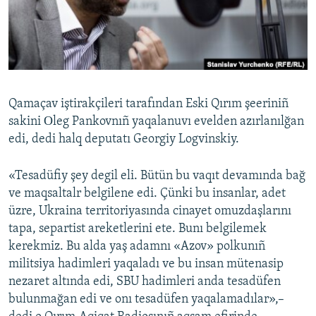
Русский
Українською
QOŞULIÑIZ!
Qamaçav iştirakçileri tarafından Eski Qırım şeeriniñ
sakini Оleg Pankovnıñ yaqalanuvı evelden azırlanılğan
edi, dedi halq deputatı Georgiy Logvinskiy.
RFE/RS bütün saytları
«Tesadüfiy şey degil eli. Bütün bu vaqıt devamında bağ
ve maqsaltalr belgilene edi. Çünki bu insanlar, adet
üzre, Ukraina territoriyasında cinayet omuzdaşlarını
tapa, separtist areketlerini ete. Bunı belgilemek
kerekmiz. Bu alda yaş adamnı «Azov» polkunıñ
militsiya hadimleri yaqaladı ve bu insan mütenasip
nezaret altında edi, SBU hadimleri anda tesadüfen
bulunmağan edi ve onı tesadüfen yaqalamadılar»,–