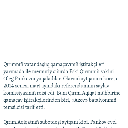
Qırımnıñ vatandaşlıq qamaçavınıñ iştirakçileri
yarımada ile memuriy sıñırda Eski Qırımnıñ sakini
Оleg Pankovnı yaqaladılar. Olarnıñ aytqanına köre, o
2014 senesi mart ayındaki referendumnıñ saylav
komissiyasınıñ reisi edi. Bunı Qırım.Aqiqat mühbirine
qamaçav işitrakçilerinden biri, «Azov» batalyonınıñ
temsilcisi tarif etti.
Qırım.Aqiqatnıñ subetdeşi aytqanı kibi, Pankov evel