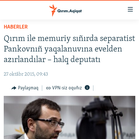
Link
açıqlığı
Esas
HABERLER
mündericege
HABERLER
Qırım ile memuriy sıñırda separatist
qaytmaq
SİYASET
Baş
Pankovnıñ yaqalanuvına evelden
İQTİSADİYAT
navigatsiyağa
azırlandılar – halq deputatı
qaytmaq
CEMİYET
Qıdıruvğa
27 oktâbr 2015, 09:43
MEDENİYET
qaytmaq
Paylaşmaq
VPN-siz oquñız
İNSAN AQLARI
VİDEO
SÜRET
BLOGLAR
FİKİR