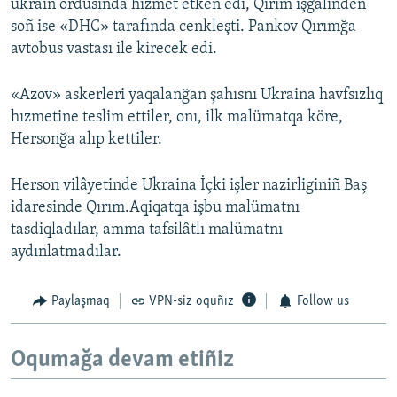
ukrain ordusında hızmet etken edi, Qırım işğalinden
soñ ise «DHC» tarafında cenkleşti. Pankov Qırımğa
avtobus vastası ile kirecek edi.
«Azov» askerleri yaqalanğan şahısnı Ukraina havfsızlıq
hızmetine teslim ettiler, onı, ilk malümatqa köre,
Hersonğa alıp kettiler.
Herson vilâyetinde Ukraina İçki işler nazirliginiñ Baş
idaresinde Qırım.Aqiqatqa işbu malümatnı
tasdiqladılar, amma tafsilâtlı malümatnı
aydınlatmadılar.
Paylaşmaq
VPN-siz oquñız
Follow us
Oqumağa devam etiñiz