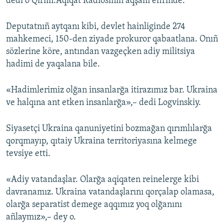
dedi o Qırım.Aqiqat Radiosınıñ aqşam efirinde.
Deputatnıñ aytqanı kibi, devlet hainliginde 274
mahkemeci, 150-den ziyade prokuror qabaatlana. Onıñ
sözlerine köre, antından vazgeçken adiy militsiya
hadimi de yaqalana bile.
«Hadimlerimiz olğan insanlarğa itirazımız bar. Ukraina
ve halqına ant etken insanlarğa»,– dedi Logvinskiy.
Siyasetçi Ukraina qanuniyetini bozmağan qırımlılarğa
qorqmayıp, qıtaiy Ukraina territoriyasına kelmege
tevsiye etti.
«Adiy vatandaşlar. Olarğa aqiqaten reinelerge kibi
davranamız. Ukraina vatandaşlarını qorçalap olamasa,
olarğa separatist demege aqqımız yoq olğanını
añlaymız»,– dey o.