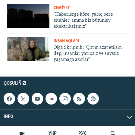
CEMİYET
"Haberlerge köre, yarıq bere
ekenler, amma biz bütünley
ekektriksizmiz"
İNSAN AQLARI
Olğa Skrıpnık: "Qırım azat etilsin
dep, insanlar yarıqsız ve suvsuz
yaşamağa azırlar"
QOŞULIÑIZ!
INFO
© Qırım.Aqiqat, 2026 | All Rights Reserved.
УКР
РУС