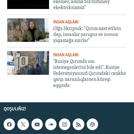
ekenler, amma biz bütünley
ekektriksizmiz"
İNSAN AQLARI
Olğa Skrıpnık: "Qırım azat etilsin
dep, insanlar yarıqsız ve suvsuz
yaşamağa azırlar"
İNSAN AQLARI
"Rusiye Qırımda onı
istemegenlerini bile edi". Rusiye
Federatsiyasınıñ Qırımdaki cenkke
qarşı narazılıqlarnen küreşi
aqqında
QOŞULIÑIZ!