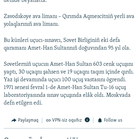
denide beyanatta.
Zavodskoye ava limanı – Qırımda Aqmescitniñ yerli ava
yolaqlarınıñ ava limanı.
Bu künleri uçucı-sınavcı, Sovet Birliginiñ eki defa
qaramanı Amet-Han Sultannıñ doğuvından 95 yıl ola.
Sovetlerniñ uçucısı Amet-Han Sultan 603 cenk uçuşını
yaptı, 30 uçaqnı şahsen ve 19 uçaqnı taqım içinde qırdı.
Yaz işi devamında uçucı 100 uçuş vastasını ögrendi.
1971 senesi fevral 1-de Amet-Han Sultan Tu-16 uçuş
laboratoriyasında sınav uçuşında elâk oldı. Moskvada
defn etilgen edi.
Paylaşmaq
VPN-siz oquñız
Follow us