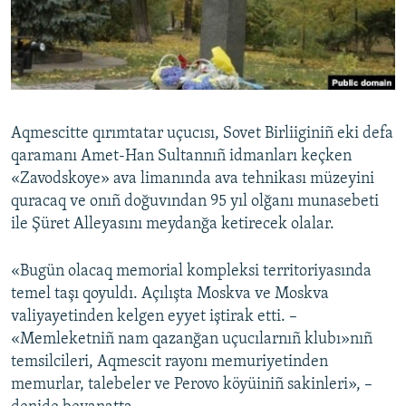
Русский
Українською
QOŞULIÑIZ!
Aqmescitte qırımtatar uçucısı, Sovet Birliiginiñ eki defa
qaramanı Amet-Han Sultannıñ idmanları keçken
«Zavodskoye» ava limanında ava tehnikası müzeyini
RFE/RS bütün saytları
quracaq ve onıñ doğuvından 95 yıl olğanı munasebeti
ile Şüret Alleyasını meydanğa ketirecek olalar.
«Bugün olacaq memorial kompleksi territoriyasında
temel taşı qoyuldı. Açılışta Moskva ve Moskva
valiyayetinden kelgen eyyet iştirak etti. –
«Memleketniñ nam qazanğan uçucılarnıñ klubı»nıñ
temsilcileri, Aqmescit rayonı memuriyetinden
memurlar, talebeler ve Perovo köyüiniñ sakinleri», –