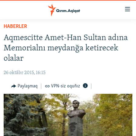
Link
açıqlığı
Esas
HABERLER
mündericege
HABERLER
Aqmescitte Amet-Han Sultan adına
qaytmaq
SİYASET
Baş
Memorialnı meydanğa ketirecek
İQTİSADİYAT
navigatsiyağa
olalar
qaytmaq
CEMİYET
Qıdıruvğa
26 oktâbr 2015, 16:15
MEDENİYET
qaytmaq
Paylaşmaq
VPN-siz oquñız
İNSAN AQLARI
VİDEO
SÜRET
BLOGLAR
FİKİR