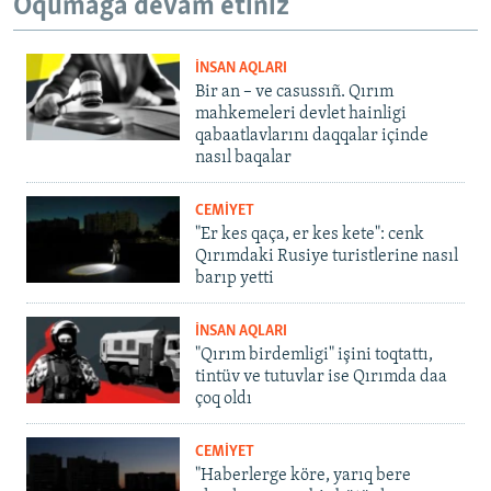
Oqumağa devam etiñiz
İNSAN AQLARI
Bir an – ve casussıñ. Qırım
mahkemeleri devlet hainligi
qabaatlavlarını daqqalar içinde
nasıl baqalar
CEMİYET
"Er kes qaça, er kes kete": cenk
Qırımdaki Rusiye turistlerine nasıl
barıp yetti
İNSAN AQLARI
"Qırım birdemligi" işini toqtattı,
tintüv ve tutuvlar ise Qırımda daa
çoq oldı
CEMİYET
"Haberlerge köre, yarıq bere