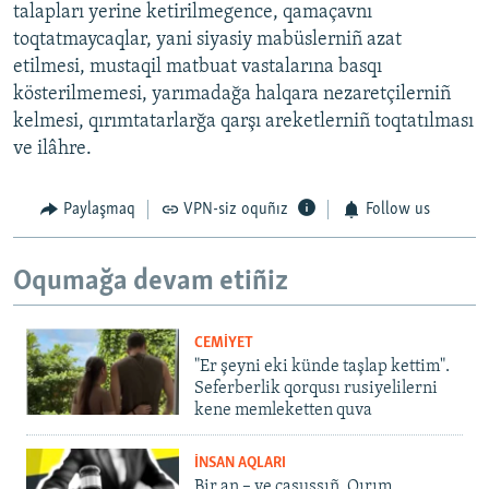
talapları yerine ketirilmegence, qamaçavnı
toqtatmaycaqlar, yani siyasiy mabüslerniñ azat
etilmesi, mustaqil matbuat vastalarına basqı
kösterilmemesi, yarımadağa halqara nezaretçilerniñ
kelmesi, qırımtatarlarğa qarşı areketlerniñ toqtatılması
ve ilâhre.
Paylaşmaq
VPN-siz oquñız
Follow us
Oqumağa devam etiñiz
CEMİYET
"Er şeyni eki künde taşlap kettim".
Seferberlik qorqusı rusiyelilerni
kene memleketten quva
İNSAN AQLARI
Bir an – ve casussıñ. Qırım