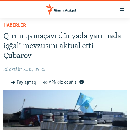
Link
açıqlığı
Esas
HABERLER
mündericege
HABERLER
Qırım qamaçavı dünyada yarımada
qaytmaq
SİYASET
Baş
işğali mevzusını aktual etti –
İQTİSADİYAT
navigatsiyağa
Çubarov
qaytmaq
CEMİYET
Qıdıruvğa
26 oktâbr 2015, 09:25
MEDENİYET
qaytmaq
Paylaşmaq
VPN-siz oquñız
İNSAN AQLARI
VİDEO
SÜRET
BLOGLAR
FİKİR