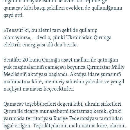
olğanını añlaylar. Bunıñ ile avtoritar rejimlerge
qamaçav kibi basqı şekilleri evelden de qullanılğanını
qayd etti.
«Teessüf ki, bu aletni tam şekilde qullanıp
olamaymız», – dedi o, çünki Ukrainadan Qırımğa
elektrik energiyası alâ daa berile.
Sentâbr 20 künü Qırımğa aşayt malları ile qatnağan
yük maşinalarınıñ qamaçavı boyunca Qırımtatar Milliy
Meclisiniñ aktsiyası başlandı. Aktsiya idare şurasınıñ
malümatına köre, memuriy sıñırdan yolcular ve yengil
naqliyat maniasız keçecektirler.
Qamaçav teşebbüsçileri degeni kibi, ukrain şirketleri
Qırım ile ticariy munasebetni toqtatmaq kerek, çünki
yarımada territoriyası Rusiye Federatsiyası tarafından
işğal etilgen. Teşkilâtçılarnıñ malümatına köre, olarnıñ