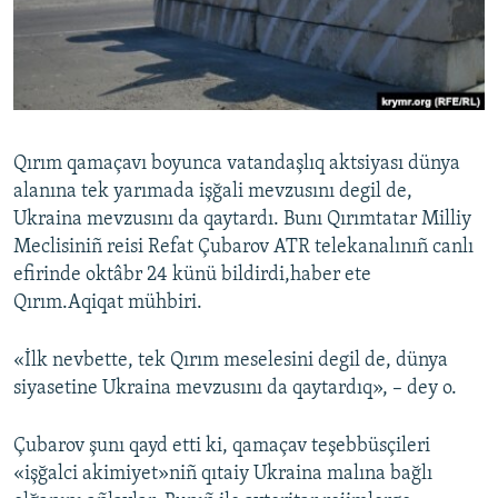
Русский
Українською
QOŞULIÑIZ!
Qırım qamaçavı boyunca vatandaşlıq aktsiyası dünya
alanına tek yarımada işğali mevzusını degil de,
Ukraina mevzusını da qaytardı. Bunı Qırımtatar Milliy
RFE/RS bütün saytları
Meclisiniñ reisi Refat Çubarov ATR telekanalınıñ canlı
efirinde oktâbr 24 künü bildirdi,haber ete
Qırım.Aqiqat mühbiri.
«İlk nevbette, tek Qırım meselesini degil de, dünya
siyasetine Ukraina mevzusını da qaytardıq», – dey o.
Çubarov şunı qayd etti ki, qamaçav teşebbüsçileri
«işğalci akimiyet»niñ qıtaiy Ukraina malına bağlı