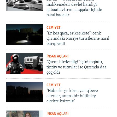
mahkemeleri devlet hainligi
qabaatlavlarını daqqalar içinde
nasıl baqalar
CEMİYET
"Er kes qaça, er kes kete": cenk
Qırımdaki Rusiye turistlerine nasıl
barıp yetti
İNSAN AQLARI
"Qırım birdemligi" işini toqtattı,
tintüv ve tutuvlar ise Qırımda daa
çoq oldı
CEMİYET
"Haberlerge köre, yarıq bere
ekenler, amma biz bütünley
ekektriksizmiz"
İNSAN AQLARI