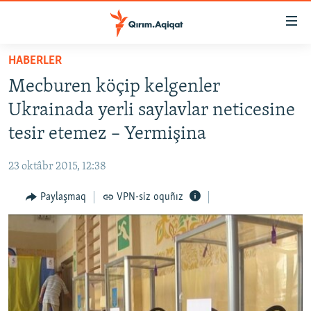
Link
açıqlığı
Esas
HABERLER
mündericege
HABERLER
Mecburen köçip kelgenler
qaytmaq
SİYASET
Baş
Ukrainada yerli saylavlar neticesine
İQTİSADİYAT
navigatsiyağa
tesir etemez – Yermişina
qaytmaq
CEMİYET
Qıdıruvğa
23 oktâbr 2015, 12:38
MEDENİYET
qaytmaq
Paylaşmaq
VPN-siz oquñız
İNSAN AQLARI
VİDEO
SÜRET
BLOGLAR
FİKİR