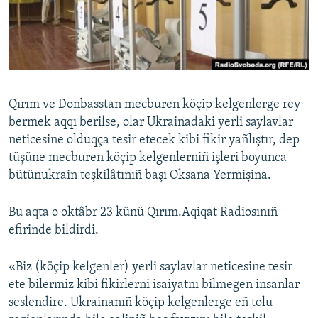
Русский
Українською
QOŞULIÑIZ!
Qırım ve Donbasstan mecburen köçip kelgenlerge rey
bermek aqqı berilse, olar Ukrainadaki yerli saylavlar
neticesine olduqça tesir etecek kibi fikir yañlıştır, dep
RFE/RS bütün saytları
tüşüne mecburen köçip kelgenlerniñ işleri boyunca
bütünukrain teşkilâtınıñ başı Oksana Yermişina.
Bu aqta o oktâbr 23 künü Qırım.Aqiqat Radiosınıñ
efirinde bildirdi.
«Biz (köçip kelgenler) yerli saylavlar neticesine tesir
ete bilermiz kibi fikirlerni isaiyatnı bilmegen insanlar
seslendire. Ukrainanıñ köçip kelgenlerge eñ tolu