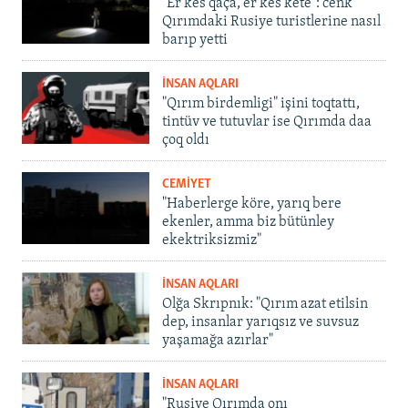
"Er kes qaça, er kes kete": cenk
Qırımdaki Rusiye turistlerine nasıl
barıp yetti
İNSAN AQLARI
"Qırım birdemligi" işini toqtattı,
tintüv ve tutuvlar ise Qırımda daa
çoq oldı
CEMİYET
"Haberlerge köre, yarıq bere
ekenler, amma biz bütünley
ekektriksizmiz"
İNSAN AQLARI
Olğa Skrıpnık: "Qırım azat etilsin
dep, insanlar yarıqsız ve suvsuz
yaşamağa azırlar"
İNSAN AQLARI
"Rusiye Qırımda onı