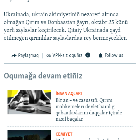
Ukrainada, ukrain akimiyetiniñ nezareti altında
olmağan Qırım ve Donbasstan ğayrı, oktâbr 25 künü
yerli saylavlar keçirilecek. Qıtaiy Ukrainada qayd
etilmegen qırımlılar saylavlardaa rey bermeycekler.
Paylaşmaq
VPN-siz oquñız
Follow us
Oqumağa devam etiñiz
İNSAN AQLARI
Bir an – ve casussıñ. Qırım
mahkemeleri devlet hainligi
qabaatlavlarını daqqalar içinde
nasıl baqalar
CEMİYET