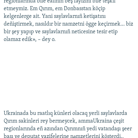
regionlarında bile ealiniñ beş fayızını bile teşkil
etmeymiz. Em Qırım, em Donbasstan köçip
kelgenlerge ait. Yani saylavlarnıñ ketişatını
deñiştirmek, nasıldır bir namzetni ögge keçirmek… biz
bir şey yapıp ve saylavlarnıñ neticesine tesir etip
olamaz edik», – dey o.
Ukrainada bu raatlıq künleri olacaq yerli saylavlarda
Qırım sakinleri rey bermeycek, ammaUkraina çeşit
regionlarında eñ azından Qırımnıñ yedi vatandaşı şeer
başı ve deputat vazifelerine nаmzetlerini kösterdi..