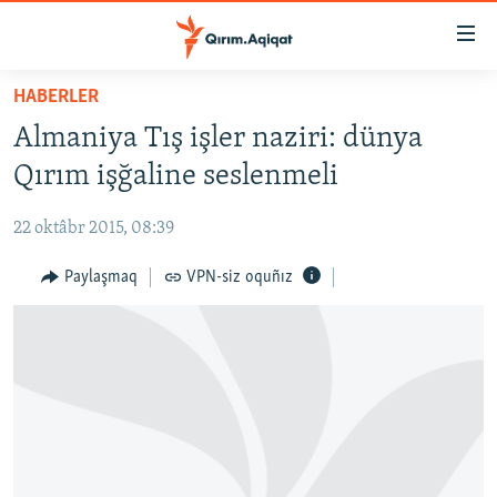
Link
açıqlığı
Esas
HABERLER
mündericege
HABERLER
Almaniya Tış işler naziri: dünya
qaytmaq
SİYASET
Baş
Qırım işğaline seslenmeli
İQTİSADİYAT
navigatsiyağa
qaytmaq
22 oktâbr 2015, 08:39
CEMİYET
Qıdıruvğa
MEDENİYET
Paylaşmaq
VPN-siz oquñız
qaytmaq
İNSAN AQLARI
VİDEO
SÜRET
BLOGLAR
FİKİR