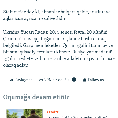
Steinmeier dey ki, almanlar halqara qaide, institut ve
aqlar içün ayrıca mesuliyetlidir.
Ukraina Yuqarı Radası 2014 senesi fevral 20 kününi
Qırımnıñ muvaqqat işğaliniñ başlanuv tarihı olaraq
belgiledi. Ğarp memleketleri Qırım işğalini tanımay ve
bir sıra iqtisadiy cezalarnı kirsete. Rusiye yarımadanıñ
işğalini red ete ve bunı «tarihiy adaletniñ qaytarılması»
olaraq adlay.
Paylaşmaq
VPN-siz oquñız
Follow us
Oqumağa devam etiñiz
CEMİYET