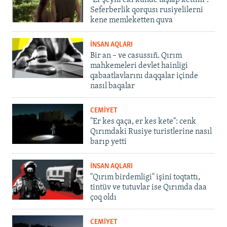
"Er şeyni eki künde taşlap kettim".
Seferberlik qorqusı rusiyelilerni
kene memleketten quva
İNSAN AQLARI
Bir an – ve casussıñ. Qırım
mahkemeleri devlet hainligi
qabaatlavlarını daqqalar içinde
nasıl baqalar
CEMİYET
"Er kes qaça, er kes kete": cenk
Qırımdaki Rusiye turistlerine nasıl
barıp yetti
İNSAN AQLARI
"Qırım birdemligi" işini toqtattı,
tintüv ve tutuvlar ise Qırımda daa
çoq oldı
CEMİYET