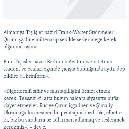
Русский
Українською
Almaniya Tış işler naziri Frank-Walter Steinmeier
QOŞULIÑIZ!
Qırım işğaline mütenasip şekilde seslenmege kerek
olğanını tüşüne.
Bunı Tış işler naziri Berlinniñ Azat universitetiniñ
RFE/RS bütün saytları
student ve ocaları ögünde çıqışta bulunğanda ayttı, dep
bildire «Ukrinform».
«Digerlerniñ sıñır ve mustaqilligini ürmet etmek
kerek. Teessüf ki, atta bugün halqara siyasette buña
riayet etmeyler. Rusiye Qırım işğalinen ve Şimaliy
Ukrainağa kirmesinen bu printsipni bozdı. Ve, elbette
ki, biz bu yaralarnı öz adlarınen adlamaq ve seslenmek
kerekmiz», – dey o.