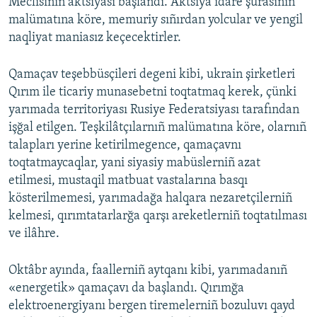
Meclisiniñ aktsiyası başlandı. Aktsiya idare şurasınıñ
malümatına köre, memuriy sıñırdan yolcular ve yengil
naqliyat maniasız keçecektirler.
Qamaçav teşebbüsçileri degeni kibi, ukrain şirketleri
Qırım ile ticariy munasebetni toqtatmaq kerek, çünki
yarımada territoriyası Rusiye Federatsiyası tarafından
işğal etilgen. Teşkilâtçılarnıñ malümatına köre, olarnıñ
talapları yerine ketirilmegence, qamaçavnı
toqtatmaycaqlar, yani siyasiy mabüslerniñ azat
etilmesi, mustaqil matbuat vastalarına basqı
kösterilmemesi, yarımadağa halqara nezaretçilerniñ
kelmesi, qırımtatarlarğa qarşı areketlerniñ toqtatılması
ve ilâhre.
Oktâbr ayında, faallerniñ aytqanı kibi, yarımadanıñ
«energetik» qamaçavı da başlandı. Qırımğa
elektroenergiyanı bergen tiremelerniñ bozuluvı qayd