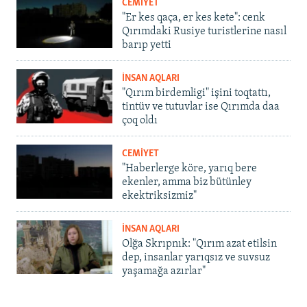
CEMİYET
"Er kes qaça, er kes kete": cenk
Qırımdaki Rusiye turistlerine nasıl
barıp yetti
İNSAN AQLARI
"Qırım birdemligi" işini toqtattı,
tintüv ve tutuvlar ise Qırımda daa
çoq oldı
CEMİYET
"Haberlerge köre, yarıq bere
ekenler, amma biz bütünley
ekektriksizmiz"
İNSAN AQLARI
Olğa Skrıpnık: "Qırım azat etilsin
dep, insanlar yarıqsız ve suvsuz
yaşamağa azırlar"