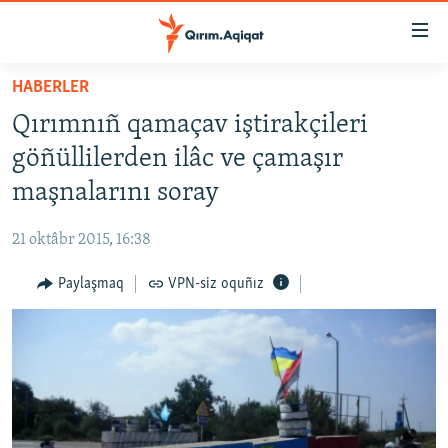
Link
açıqlığı
Esas
HABERLER
mündericege
HABERLER
Qırımnıñ qamaçav iştirakçileri
qaytmaq
SİYASET
Baş
göñüllilerden ilâc ve çamaşır
İQTİSADİYAT
navigatsiyağa
maşnalarını soray
qaytmaq
CEMİYET
Qıdıruvğa
21 oktâbr 2015, 16:38
MEDENİYET
qaytmaq
Paylaşmaq
VPN-siz oquñız
İNSAN AQLARI
VİDEO
SÜRET
BLOGLAR
FİKİR