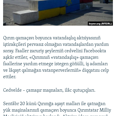
Русский
Українською
QOŞULIÑIZ!
Qırım qamaçavı boyunca vatandaşlıq aktsiyasınıñ
iştirakçileri pervasız olmağan vatandaşlardan yardım
soray. Faaller zaruriy şeylerniñ cedvelini Facebookta
RFE/RS bütün saytları
aşkâr ettiler, «Qırımnıñ «vatandaşlıq» qamaçavı
faallerine yardım etmege istegen göñülli, iş adamları
ve lâqayt qalmağan vatanperverlerniñ» diqqatını celp
ettiler.
Cedvelde – çamaşır maşnaları, ilâc qutuçıqları.
Sentâbr 20 künü Qırımğa aşayt malları ile qatnağan
yük maşinalarınıñ qamaçavı boyunca Qırımtatar Milliy