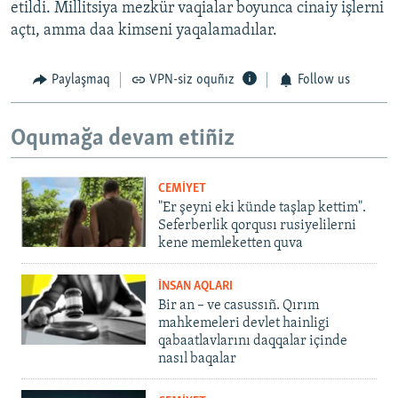
etildi. Millitsiya mezkür vaqialar boyunca cinaiy işlerni
açtı, amma daa kimseni yaqalamadılar.
Paylaşmaq
VPN-siz oquñız
Follow us
Oqumağa devam etiñiz
CEMİYET
"Er şeyni eki künde taşlap kettim".
Seferberlik qorqusı rusiyelilerni
kene memleketten quva
İNSAN AQLARI
Bir an – ve casussıñ. Qırım
mahkemeleri devlet hainligi
qabaatlavlarını daqqalar içinde
nasıl baqalar