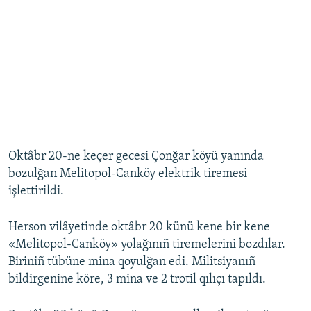
Oktâbr 20-ne keçer gecesi Çonğar köyü yanında
bozulğan Melitopol-Canköy elektrik tiremesi
işlettirildi.
Herson vilâyetinde oktâbr 20 künü kene bir kene
«Melitopol-Canköy» yolağınıñ tiremelerini bozdılar.
Biriniñ tübüne mina qoyulğan edi. Militsiyanıñ
bildirgenine köre, 3 mina ve 2 trotil qılıçı tapıldı.