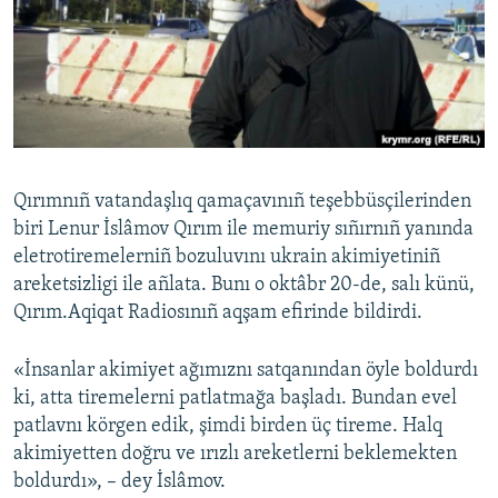
Русский
Українською
QOŞULIÑIZ!
Qırımnıñ vatandaşlıq qamaçavınıñ teşebbüsçilerinden
biri Lenur İslâmov Qırım ile memuriy sıñırnıñ yanında
RFE/RS bütün saytları
eletrotiremelerniñ bozuluvını ukrain akimiyetiniñ
areketsizligi ile añlata. Bunı o oktâbr 20-de, salı künü,
Qırım.Aqiqat Radiosınıñ aqşam efirinde bildirdi.
«İnsanlar akimiyet ağımıznı satqanından öyle boldurdı
ki, atta tiremelerni patlatmağa başladı. Bundan evel
patlavnı körgen edik, şimdi birden üç tireme. Halq
akimiyetten doğru ve ırızlı areketlerni beklemekten
boldurdı», – dey İslâmov.