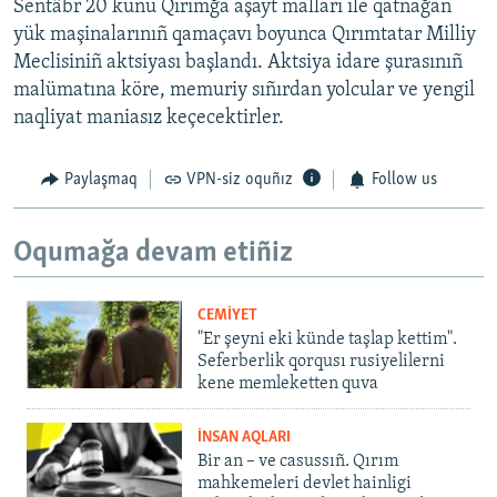
Sentâbr 20 künü Qırımğa aşayt malları ile qatnağan
yük maşinalarınıñ qamaçavı boyunca Qırımtatar Milliy
Meclisiniñ aktsiyası başlandı. Aktsiya idare şurasınıñ
malümatına köre, memuriy sıñırdan yolcular ve yengil
naqliyat maniasız keçecektirler.
Paylaşmaq
VPN-siz oquñız
Follow us
Oqumağa devam etiñiz
CEMİYET
"Er şeyni eki künde taşlap kettim".
Seferberlik qorqusı rusiyelilerni
kene memleketten quva
İNSAN AQLARI
Bir an – ve casussıñ. Qırım
mahkemeleri devlet hainligi