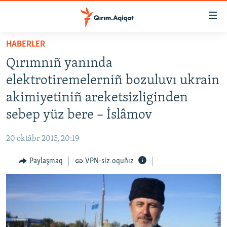
Link
açıqlığı
Esas
HABERLER
mündericege
HABERLER
Qırımnıñ yanında
qaytmaq
SİYASET
Baş
elektrotiremelerniñ bozuluvı ukrain
İQTİSADİYAT
navigatsiyağa
akimiyetiniñ areketsizliginden
qaytmaq
CEMİYET
sebep yüz bere – İslâmov
Qıdıruvğa
MEDENİYET
qaytmaq
20 oktâbr 2015, 20:19
İNSAN AQLARI
Paylaşmaq
VPN-siz oquñız
VİDEO
SÜRET
BLOGLAR
FİKİR