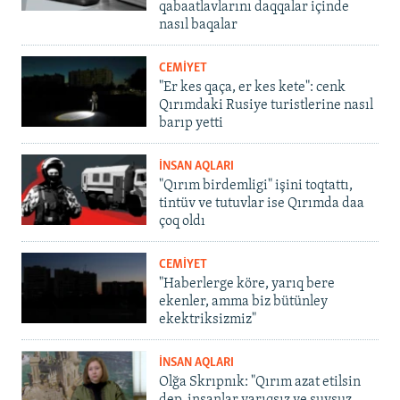
qabaatlavlarını daqqalar içinde
nasıl baqalar
CEMİYET
"Er kes qaça, er kes kete": cenk
Qırımdaki Rusiye turistlerine nasıl
barıp yetti
İNSAN AQLARI
"Qırım birdemligi" işini toqtattı,
tintüv ve tutuvlar ise Qırımda daa
çoq oldı
CEMİYET
"Haberlerge köre, yarıq bere
ekenler, amma biz bütünley
ekektriksizmiz"
İNSAN AQLARI
Olğa Skrıpnık: "Qırım azat etilsin