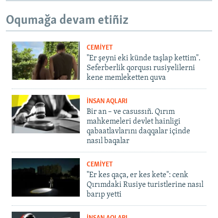
Oqumağa devam etiñiz
CEMİYET
"Er şeyni eki künde taşlap kettim".
Seferberlik qorqusı rusiyelilerni
kene memleketten quva
İNSAN AQLARI
Bir an – ve casussıñ. Qırım
mahkemeleri devlet hainligi
qabaatlavlarını daqqalar içinde
nasıl baqalar
CEMİYET
"Er kes qaça, er kes kete": cenk
Qırımdaki Rusiye turistlerine nasıl
barıp yetti