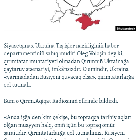
Русский
Українською
QOŞULIÑIZ!
Siyasetşınas, Ukraina Tış işler nazirliginiñ haber
departamentiniñ sabıq müdiri Oleg Voloşin dey ki,
qırımtatar muhtariyeti olmadan Qırımnıñ Ukrainağa
RFE/RS bütün saytları
qaytaruv stsenariyi, imkânsızdır. O emindir, Ukraina
«yarımadadan Rusiyeni quvacaq olsa», qırımtatarlarğa
qol tutmalı.
Bunı o Qırım.Aqiqat Radiosınıñ efirinde bildirdi.
«Anda işğalden kim çekişe, bu topraqqa tarihiy aqları
olğan muayyen halq, onıñ içün bu topraq ömür
şaraitidir. Qırımtatarlarğa qol tutmalımız, Rusiyeni