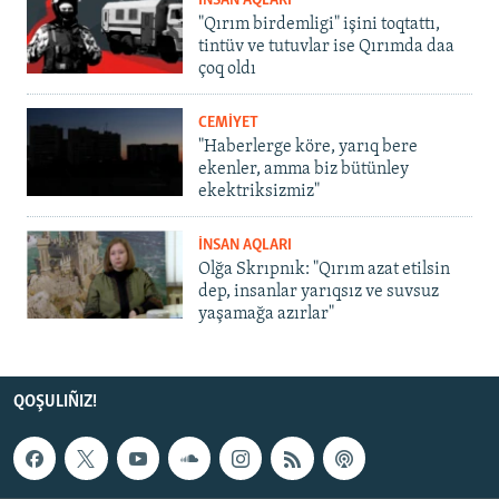
İNSAN AQLARI
"Qırım birdemligi" işini toqtattı,
tintüv ve tutuvlar ise Qırımda daa
çoq oldı
CEMİYET
"Haberlerge köre, yarıq bere
ekenler, amma biz bütünley
ekektriksizmiz"
İNSAN AQLARI
Olğa Skrıpnık: "Qırım azat etilsin
dep, insanlar yarıqsız ve suvsuz
yaşamağa azırlar"
QOŞULIÑIZ!