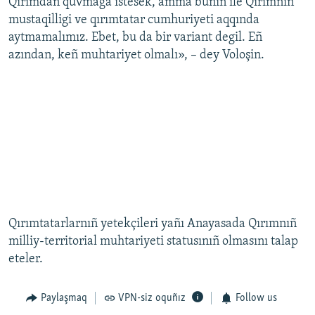
Qırımdan quvmağa istesek, amma bunıñ ile Qırımnıñ
mustaqilligi ve qırımtatar cumhuriyeti aqqında
aytmamalımız. Ebet, bu da bir variant degil. Eñ
azından, keñ muhtariyet olmalı», – dey Voloşin.
Qırımtatarlarnıñ yetekçileri yañı Anayasada Qırımnıñ
milliy-territorial muhtariyeti statusınıñ olmasını talap
eteler.
Paylaşmaq
VPN-siz oquñız
Follow us