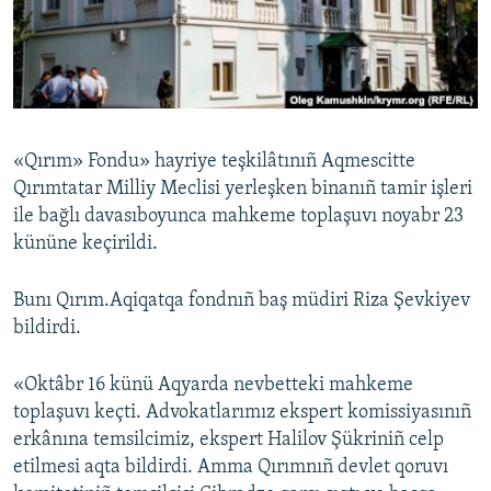
Русский
Українською
QOŞULIÑIZ!
«Qırım» Fondu» hayriye teşkilâtınıñ Aqmescitte
Qırımtatar Milliy Meclisi yerleşken binanıñ tamir işleri
ile bağlı davasıboyunca mahkeme toplaşuvı noyabr 23
RFE/RS bütün saytları
kününe keçirildi.
Bunı Qırım.Aqiqatqa fondnıñ baş müdiri Riza Şevkiyev
bildirdi.
«Oktâbr 16 künü Aqyarda nevbetteki mahkeme
toplaşuvı keçti. Advokatlarımız ekspert komissiyasınıñ
erkânına temsilcimiz, ekspert Halilov Şükriniñ celp
etilmesi aqta bildirdi. Amma Qırımnıñ devlet qoruvı