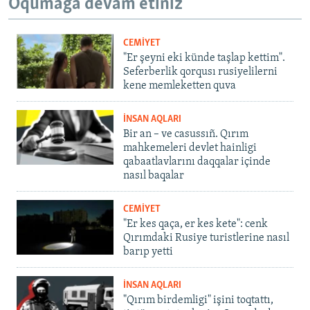
Oqumağa devam etiñiz
CEMİYET
"Er şeyni eki künde taşlap kettim".
Seferberlik qorqusı rusiyelilerni
kene memleketten quva
İNSAN AQLARI
Bir an – ve casussıñ. Qırım
mahkemeleri devlet hainligi
qabaatlavlarını daqqalar içinde
nasıl baqalar
CEMİYET
"Er kes qaça, er kes kete": cenk
Qırımdaki Rusiye turistlerine nasıl
barıp yetti
İNSAN AQLARI
"Qırım birdemligi" işini toqtattı,