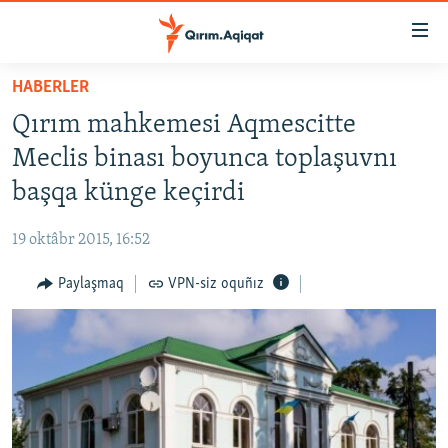
Link
açıqlığı
Esas
HABERLER
mündericege
HABERLER
Qırım mahkemesi Aqmescitte
qaytmaq
SİYASET
Baş
Meclis binası boyunca toplaşuvnı
İQTİSADİYAT
navigatsiyağa
başqa künge keçirdi
qaytmaq
CEMİYET
Qıdıruvğa
19 oktâbr 2015, 16:52
MEDENİYET
qaytmaq
Paylaşmaq
VPN-siz oquñız
İNSAN AQLARI
VİDEO
SÜRET
BLOGLAR
FİKİR