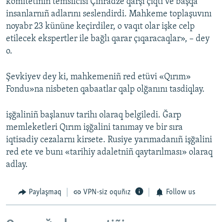
komitetiniñ temsilcisi Çihradze qarşı çıqtı ve başqa
insanlarnıñ adlarını seslendirdi. Mahkeme toplaşuvını
noyabr 23 kününe keçirdiler, o vaqıt olar işke celp
etilecek ekspertler ile bağlı qarar çıqaracaqlar», – dey
o.
Şevkiyev dey ki, mahkemeniñ red etüvi «Qırım»
Fondu»na nisbeten qabaatlar qalp olğanını tasdiqlay.
işğaliniñ başlanuv tarihı olaraq belgiledi. Ğarp
memleketleri Qırım işğalini tanımay ve bir sıra
iqtisadiy cezalarnı kirsete. Rusiye yarımadanıñ işğalini
red ete ve bunı «tarihiy adaletniñ qaytarılması» olaraq
adlay.
Paylaşmaq
VPN-siz oquñız
Follow us