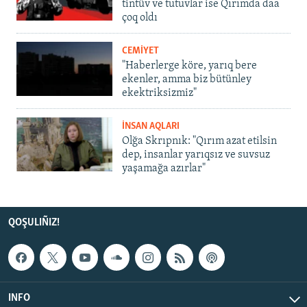
tintüv ve tutuvlar ise Qırımda daa
çoq oldı
CEMİYET
"Haberlerge köre, yarıq bere
ekenler, amma biz bütünley
ekektriksizmiz"
İNSAN AQLARI
Olğa Skrıpnık: "Qırım azat etilsin
dep, insanlar yarıqsız ve suvsuz
yaşamağa azırlar"
QOŞULIÑIZ!
INFO