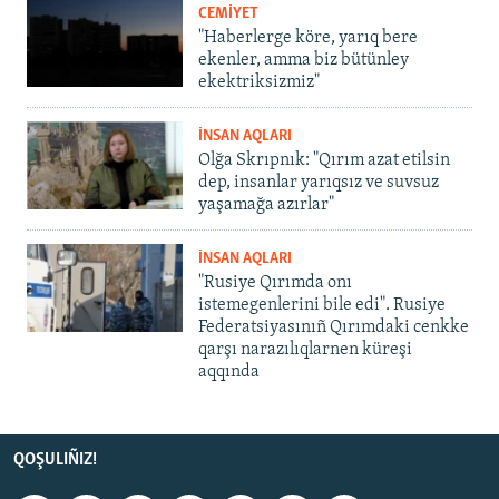
CEMİYET
"Haberlerge köre, yarıq bere
ekenler, amma biz bütünley
ekektriksizmiz"
İNSAN AQLARI
Olğa Skrıpnık: "Qırım azat etilsin
dep, insanlar yarıqsız ve suvsuz
yaşamağa azırlar"
İNSAN AQLARI
"Rusiye Qırımda onı
istemegenlerini bile edi". Rusiye
Federatsiyasınıñ Qırımdaki cenkke
qarşı narazılıqlarnen küreşi
aqqında
QOŞULIÑIZ!