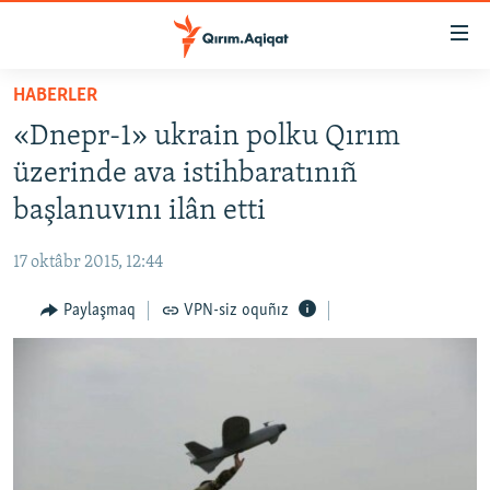
Link
açıqlığı
Esas
HABERLER
mündericege
HABERLER
«Dnepr-1» ukrain polku Qırım
qaytmaq
SİYASET
Baş
üzerinde ava istihbaratınıñ
İQTİSADİYAT
navigatsiyağa
başlanuvını ilân etti
qaytmaq
CEMİYET
Qıdıruvğa
17 oktâbr 2015, 12:44
MEDENİYET
qaytmaq
Paylaşmaq
VPN-siz oquñız
İNSAN AQLARI
VİDEO
SÜRET
BLOGLAR
FİKİR