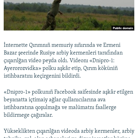
Русский
Українською
QOŞULIÑIZ!
İnternette Qırımnıñ memuriy sıñırında ve Ermeni
Bazar şeerinde Rusiye arbiy kermenleri tarafından
çıqarılğan video peyda oldı. Videonı «Dnіpro-1:
RFE/RS bütün saytları
Ayerorozvіdka» polku aşkâr etip, Qırım köküniñ
istihbaratını keçirgenini bildirdi.
«Dnіpro-1» polkunıñ Facebook saifesinde aşkâr etilgen
beyanatta içtimaiy ağlar qullanıcılarına ava
istihbaratına qoşulmağa ve malümatnı faallerge
bildirmege çağıralar.
Yükseklikten çıqarılğan videoda arbiy kermenler, arbiy