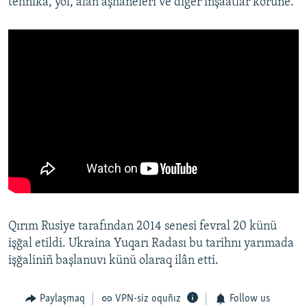
tehnika, yol, alan aşhaneleri ve diger inşaatlar körüne.
Qırım Rusiye tarafından 2014 senesi fevral 20 künü
işğal etildi. Ukraina Yuqarı Radası bu tarihnı yarımada
işğaliniñ başlanuvı künü olaraq ilân etti.
Paylaşmaq
VPN-siz oquñız
Follow us