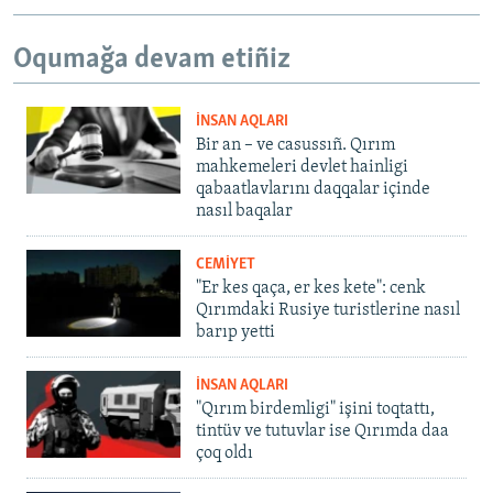
Oqumağa devam etiñiz
İNSAN AQLARI
Bir an – ve casussıñ. Qırım
mahkemeleri devlet hainligi
qabaatlavlarını daqqalar içinde
nasıl baqalar
CEMİYET
"Er kes qaça, er kes kete": cenk
Qırımdaki Rusiye turistlerine nasıl
barıp yetti
İNSAN AQLARI
"Qırım birdemligi" işini toqtattı,
tintüv ve tutuvlar ise Qırımda daa
çoq oldı