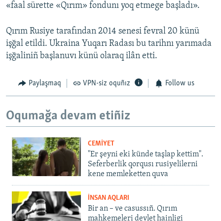
«faal sürette «Qırım» fondunı yoq etmege başladı».
Qırım Rusiye tarafından 2014 senesi fevral 20 künü
işğal etildi. Ukraina Yuqarı Radası bu tarihnı yarımada
işğaliniñ başlanuvı künü olaraq ilân etti.
Paylaşmaq
VPN-siz oquñız
Follow us
Oqumağa devam etiñiz
CEMİYET
"Er şeyni eki künde taşlap kettim".
Seferberlik qorqusı rusiyelilerni
kene memleketten quva
İNSAN AQLARI
Bir an – ve casussıñ. Qırım
mahkemeleri devlet hainligi