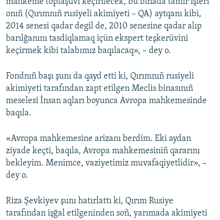
mahkeme toplaşuvı keçirilecek, bu binada tamir işleri
onıñ (Qırımnıñ rusiyeli akimiyeti – QA) aytqanı kibi,
2014 senesi qadar degil de, 2010 senesine qadar alıp
barılğanını tasdiqlamaq içün ekspert teşkerüvini
keçirmek kibi talabımız baqılacaq», – dey o.
Fondnıñ başı şunı da qayd etti ki, Qırımnıñ rusiyeli
akimiyeti tarafından zapt etilgen Meclis binasınıñ
meselesi İnsan aqları boyunca Avropa mahkemesinde
baqıla.
«Avropa mahkemesine arizanı berdim. Eki aydan
ziyade keçti, baqıla, Avropa mahkemesiniñ qararını
bekleyim. Menimce, vaziyetimiz muvafaqiyetlidir», –
dey o.
Riza Şevkiyev şunı hatırlattı ki, Qırım Rusiye
tarafından işğal etilgeninden soñ, yarımada akimiyeti