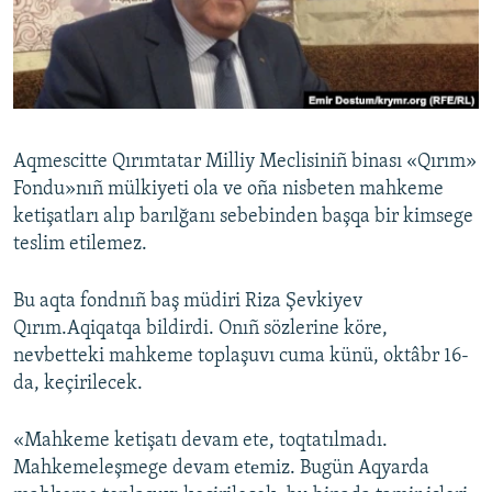
Русский
Українською
QOŞULIÑIZ!
Aqmescitte Qırımtatar Milliy Meclisiniñ binası «Qırım»
Fondu»nıñ mülkiyeti ola ve oña nisbeten mahkeme
ketişatları alıp barılğanı sebebinden başqa bir kimsege
RFE/RS bütün saytları
teslim etilemez.
Bu aqta fondnıñ baş müdiri Riza Şevkiyev
Qırım.Aqiqatqa bildirdi. Onıñ sözlerine köre,
nevbetteki mahkeme toplaşuvı cuma künü, oktâbr 16-
da, keçirilecek.
«Mahkeme ketişatı devam ete, toqtatılmadı.
Mahkemeleşmege devam etеmiz. Bugün Aqyarda