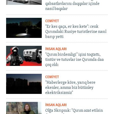
qabaatlavlarını daqqalar içinde
nasıl baqalar
CEMİYET
"Er kes qaça, er kes kete": cenk
Qırımdaki Rusiye turistlerine nasıl
barıp yetti
İNSAN AQLARI
"Qırım birdemligi" işini toqtattı,
tintüv ve tutuvlar ise Qırımda daa
çoq oldı
CEMİYET
"Haberlerge köre, yarıq bere
ekenler, amma biz bütünley
ekektriksizmiz"
İNSAN AQLARI
Olğa Skrıpnık: "Qırım azat etilsin