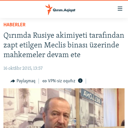
Link
açıqlığı
Esas
HABERLER
mündericege
HABERLER
Qırımda Rusiye akimiyeti tarafından
qaytmaq
SİYASET
Baş
zapt etilgen Meclis binası üzerinde
İQTİSADİYAT
navigatsiyağa
mahkemeler devam ete
qaytmaq
CEMİYET
Qıdıruvğa
16 oktâbr 2015, 13:57
MEDENİYET
qaytmaq
Paylaşmaq
VPN-siz oquñız
İNSAN AQLARI
VİDEO
SÜRET
BLOGLAR
FİKİR