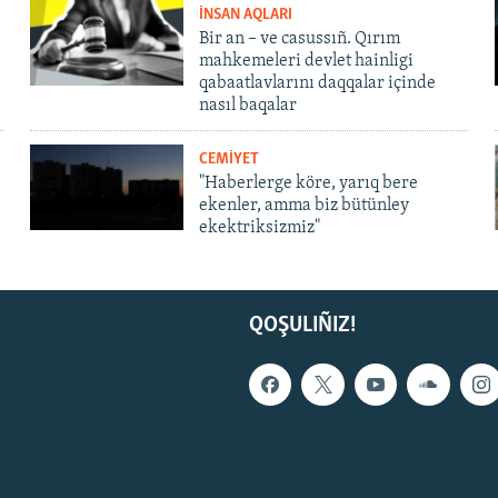
İNSAN AQLARI
Bir an – ve casussıñ. Qırım
mahkemeleri devlet hainligi
qabaatlavlarını daqqalar içinde
nasıl baqalar
CEMİYET
"Haberlerge köre, yarıq bere
ekenler, amma biz bütünley
ekektriksizmiz"
QOŞULIÑIZ!