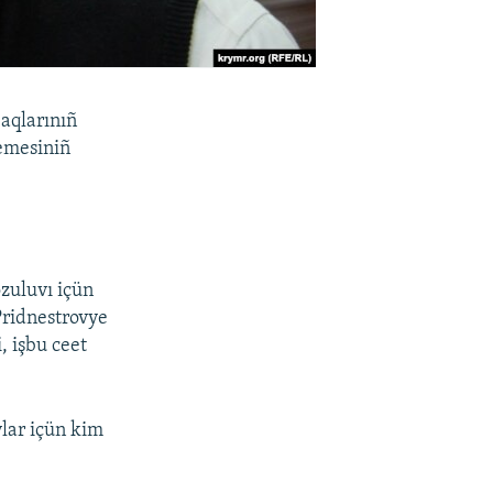
 aqlarınıñ
kemesiniñ
ozuluvı içün
Pridnestrovye
, işbu ceet
vlar içün kim