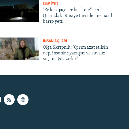
CEMİYET
"Er kes qaça, er kes kete": cenk
Qırımdaki Rusiye turistlerine nasıl
barıp yetti
İNSAN AQLARI
Olğa Skrıpnık: "Qırım azat etilsin
dep, insanlar yarıqsız ve suvsuz
yaşamağa azırlar"