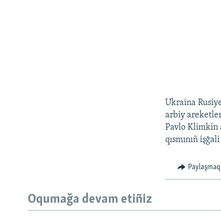
Ukraina Rusiye
arbiy areketler
Pavlo Klimkin 
qısmınıñ işğal
Paylaşmaq
Oqumağa devam etiñiz