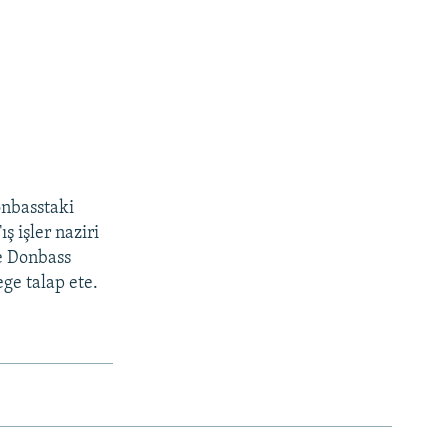
onbasstaki
ş işler naziri
e Donbass
ge talap ete.