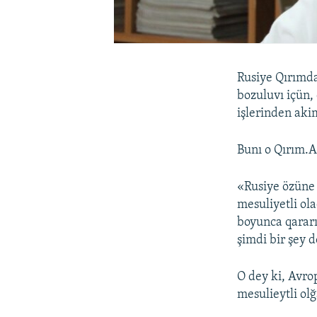
Rusiye Qırımda
bozuluvı içün,
işlerinden akim
Bunı o Qırım.A
«Rusiye özüne q
mesuliyetli ol
boyunca qararı
şimdi bir şey 
O dey ki, Avro
mesulieytli olğ