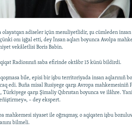
 olayatqan adiseler içün mesuliyetlidir, şu cümleden insan
 çünki onı işğal etti, dey İnsan aqları boyunca Avolpa mah
iyet vekâletlisi Boris Babin.
qiqat Radiosınıñ saba efirinde oktâbr 15 künü bildirdi.
oşmasa bile, episi bir işbu territoriyada insan aqlarınıñ b
acaq edi. Buña misal Rusiyege qarşı Avropa mahkemesiniñ 
, Türkiyege qarşı Şimaliy Qıbrıstan boyunca ve ilâhre. Yani
deñiştirmey», – dey ekspert.
pa mahkemesi siyaset ile oğraşmay, o aqiqaten işbu bozulu
anını bilmeli.