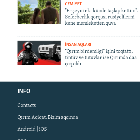
CEMİYET
"Er şeyni eki künde taşlap kettim".
Seferberlik qorqusı rusiyelilerni
kene memleketten quva
İNSAN AQLARI
"Qırım birdemligi" işini toqtattı,
tintüv ve tutuvlar ise Qırımda daa
çoq oldı
Русский
INFO
Українською
Contacts
QOŞULIÑIZ!
Qırım.Aqiqat. Bizim aqqında
Android | iOS