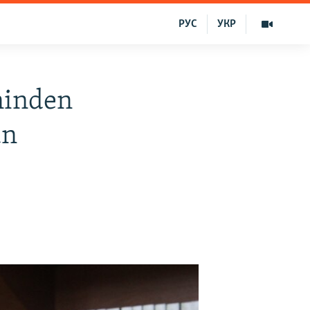
РУС
УКР
ninden
ün