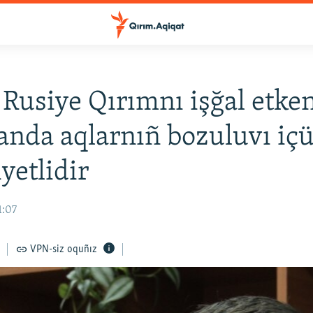
 Rusiye Qırımnı işğal etke
anda aqlarnıñ bozuluvı iç
yetlidir
1:07
VPN-siz oquñız