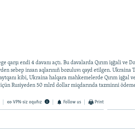
ge qarşı endi 4 davanı açtı. Bu davalarda Qırım işğali ve D
den sebep insan aqlarınıñ bozuluvı qayd etilgen. Ukraina Tı
aytqanı kibi, Ukraina halqara mahkemelerde Qırım işğal v
i içün Rusiyeden 50 mlrd dollar miqdarında tazminni ödeme
VPN-siz oquñız
Follow us
Print