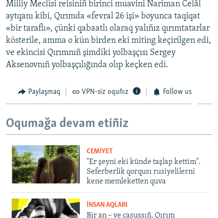
Milliy Meclisi reisiniñ birinci muavini Nariman Celâl
aytqanı kibi, Qırımda «fevral 26 işi» boyunca taqiqat
«bir taraflı», çünki qabaatlı olaraq yalıñız qırımtatarlar
kösterile, amma o kün birden eki miting keçirilgen edi,
ve ekincisi Qırımnıñ şimdiki yolbaşçısı Sergey
Aksenovnıñ yolbaşçılığında olıp keçken edi.
Paylaşmaq
VPN-siz oquñız
Follow us
Oqumağa devam etiñiz
CEMİYET
"Er şeyni eki künde taşlap kettim".
Seferberlik qorqusı rusiyelilerni
kene memleketten quva
İNSAN AQLARI
Bir an – ve casussıñ. Qırım