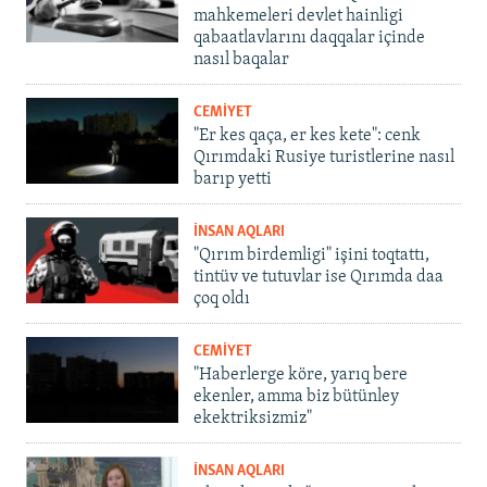
mahkemeleri devlet hainligi
qabaatlavlarını daqqalar içinde
nasıl baqalar
CEMİYET
"Er kes qaça, er kes kete": cenk
Qırımdaki Rusiye turistlerine nasıl
barıp yetti
İNSAN AQLARI
"Qırım birdemligi" işini toqtattı,
tintüv ve tutuvlar ise Qırımda daa
çoq oldı
CEMİYET
"Haberlerge köre, yarıq bere
ekenler, amma biz bütünley
ekektriksizmiz"
İNSAN AQLARI