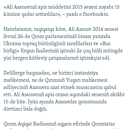
«Ali Asanovnıñ apis müddetini 2015 senesi noyabr 15
Русский
kününe qadar arttırdılar», – yazdı o Facebookta.
Українською
Hatırlatamız, taqiqatqa köre, Ali Asanov 2014 senesi
QOŞULIÑIZ!
fevral 26-da Qırım parlamentiniñ binası yanında
Ukraina topraq bütünliginiñ tarafdarları ve «Rus
birligi» firqası faalleriniñ iştiraki ile çoq biñli mitingde
yüz bergen kütleviy çatışmalarnıñ iştirakçisi edi.
RFE/RS bütün saytları
Delillerge baqmadan, ne birinci instantsiya
mahkemesi, ne de Qırımnıñ Yuqarı mahkemesi
adliyeciniñ Asanovnı azat etmek muracaatını qabul
etti. Ali Asanovnıñ apis cezası aqımdaki seneniñ oktâbr
15-de bite. İyün ayında Asanovlar qorantasında
dörtünci bala doğdı.
Qırım.Aqiqat Radiosınıñ aqşam efirinde Qırımtatar