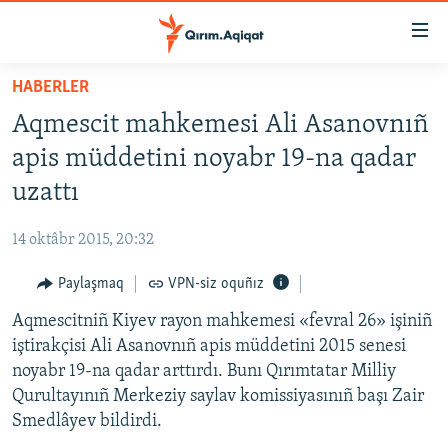
Link
açıqlığı
Esas
HABERLER
mündericege
HABERLER
Aqmescit mahkemesi Ali Asanovnıñ
qaytmaq
SİYASET
Baş
apis müddetini noyabr 19-na qadar
İQTİSADİYAT
navigatsiyağa
uzattı
qaytmaq
CEMİYET
Qıdıruvğa
14 oktâbr 2015, 20:32
MEDENİYET
qaytmaq
Paylaşmaq
VPN-siz oquñız
İNSAN AQLARI
Aqmescitniñ Kiyev rayon mahkemesi «fevral 26» işiniñ
VİDEO
iştirakçisi Ali Asanovnıñ apis müddetini 2015 senesi
SÜRET
noyabr 19-na qadar arttırdı. Bunı Qırımtatar Milliy
BLOGLAR
Qurultayınıñ Merkeziy saylav komissiyasınıñ başı Zair
Smedlâyev bildirdi.
FİKİR