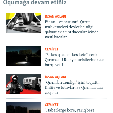
Oqumağa devam etiñiz
İNSAN AQLARI
Bir an – ve casussıñ. Qırım
mahkemeleri devlet hainligi
qabaatlavlarını daqqalar içinde
nasıl baqalar
CEMİYET
"Er kes qaça, er kes kete": cenk
Qırımdaki Rusiye turistlerine nasıl
barıp yetti
İNSAN AQLARI
"Qırım birdemligi" işini toqtattı,
tintüv ve tutuvlar ise Qırımda daa
çoq oldı
CEMİYET
"Haberlerge köre, yarıq bere