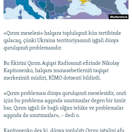
Русский
Українською
«Qırım meselesi» halqara toplulıqnıñ kün tertibinde
QOŞULIÑIZ!
qalacaq, çünki Ukraina territoriyasınıñ işğali dünya
qurulışınıñ problemasıdır.
Bu fikirini Qırım.Aqiqat Radiosınıñ efirinde Nikolay
RFE/RS bütün saytları
Kapitonenko, halqara munasebetlerniñ taqiqat
merkeziniñ müdiri, KİMO dotsenti bildirdi.
«Qırım probleması dünya qurulışınıñ meselesidir, onıñ
içün bu problema aqqında unutmazlar degen bir ümüt
bar, Qırım işğali ile bağlı olğan telüke ve problemalar
aqqında da unutmazlar», – dedi o.
Kapitonenko dey ki, dünya toplulığı Qırım işğalini afu