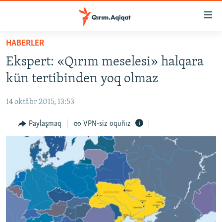
Link
açıqlığı
Esas
HABERLER
mündericege
HABERLER
Ekspert: «Qırım meselesi» halqara
qaytmaq
SİYASET
Baş
kün tertibinden yoq olmaz
İQTİSADİYAT
navigatsiyağa
qaytmaq
14 oktâbr 2015, 13:53
CEMİYET
Qıdıruvğa
MEDENİYET
Paylaşmaq
VPN-siz oquñız
qaytmaq
İNSAN AQLARI
VİDEO
SÜRET
BLOGLAR
FİKİR