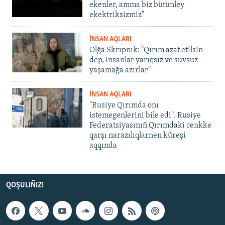
ekenler, amma biz bütünley
ekektriksizmiz"
İNSAN AQLARI
Olğa Skrıpnık: "Qırım azat etilsin
dep, insanlar yarıqsız ve suvsuz
yaşamağa azırlar"
İNSAN AQLARI
"Rusiye Qırımda onı
istemegenlerini bile edi". Rusiye
Federatsiyasınıñ Qırımdaki cenkke
qarşı narazılıqlarnen küreşi
aqqında
QOŞULIÑIZ!