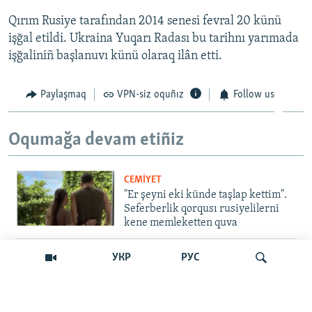
Qırım Rusiye tarafından 2014 senesi fevral 20 künü
işğal etildi. Ukraina Yuqarı Radası bu tarihnı yarımada
işğaliniñ başlanuvı künü olaraq ilân etti.
Paylaşmaq
VPN-siz oquñız
Follow us
Oqumağa devam etiñiz
CEMİYET
"Er şeyni eki künde taşlap kettim".
Seferberlik qorqusı rusiyelilerni
kene memleketten quva
İNSAN AQLARI
УКР
РУС
Bir an – ve casussıñ. Qırım
mahkemeleri devlet hainligi
qabaatlavlarını daqqalar içinde