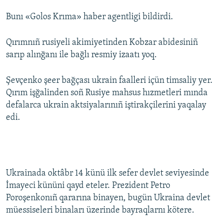
Bunı «Golos Krıma» haber agentligi bildirdi.
Русский
Українською
Qırımnıñ rusiyeli akimiyetinden Kobzar abidesiniñ
sarıp alınğanı ile bağlı resmiy izaatı yoq.
QOŞULIÑIZ!
Şevçenko şeer bağçası ukrain faalleri içün timsaliy yer.
Qırım işğalinden soñ Rusiye mahsus hızmetleri mında
defalarca ukrain aktsiyalarınıñ iştirakçilerini yaqalay
RFE/RS bütün saytları
edi.
Ukrainada oktâbr 14 künü ilk sefer devlet seviyesinde
İmayeci kününi qayd eteler. Prezident Petro
Poroşenkonıñ qararına binayen, bugün Ukraina devlet
müessiseleri binaları üzerinde bayraqlarnı kötere.