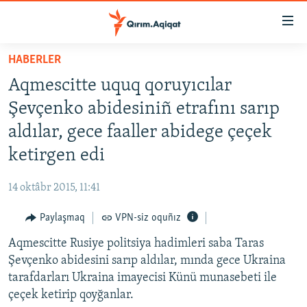
Link
açıqlığı
Esas
HABERLER
mündericege
HABERLER
Aqmescitte uquq qoruyıcılar
qaytmaq
SİYASET
Baş
Şevçenko abidesiniñ etrafını sarıp
İQTİSADİYAT
navigatsiyağa
aldılar, gece faaller abidege çeçek
qaytmaq
CEMİYET
ketirgen edi
Qıdıruvğa
MEDENİYET
qaytmaq
14 oktâbr 2015, 11:41
İNSAN AQLARI
Paylaşmaq
VPN-siz oquñız
VİDEO
Aqmescitte Rusiye politsiya hadimleri saba Taras
SÜRET
Şevçenko abidesini sarıp aldılar, mında gece Ukraina
BLOGLAR
tarafdarları Ukraina imayecisi Künü munasebeti ile
çeçek ketirip qoyğanlar.
FİKİR