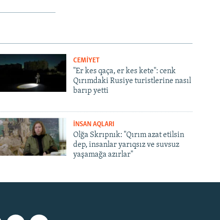
CEMİYET
"Er kes qaça, er kes kete": cenk
Qırımdaki Rusiye turistlerine nasıl
barıp yetti
İNSAN AQLARI
Olğa Skrıpnık: "Qırım azat etilsin
dep, insanlar yarıqsız ve suvsuz
yaşamağa azırlar"