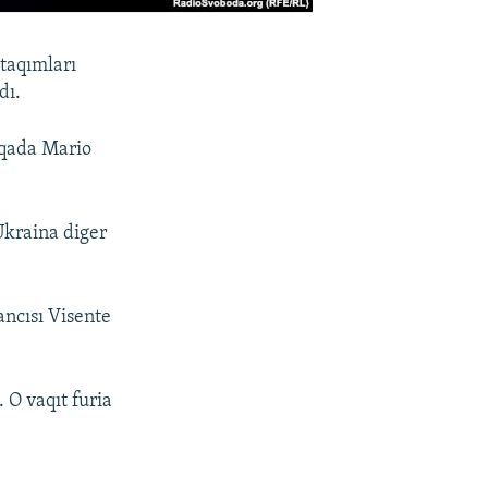
 taqımları
dı.
qqada Mario
Ukraina diger
ancısı Visente
 O vaqıt furia