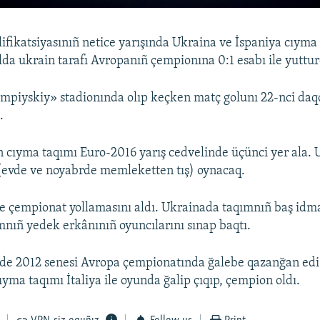
ifikatsiyasınıñ netice yarışında Ukraina ve İspaniya cıyma
lda ukrain tarafı Avropanıñ çempionına 0:1 esabı ile yuttur
mpiyskiy» stadionında olıp keçken matç golunı 22-nci da
.
n cıyma taqımı Euro-2016 yarış cedvelinde üçünci yer ala. 
 (evde ve noyabrde memleketten tış) oynacaq.
ise çempionat yollamasını aldı. Ukrainada taqımnıñ baş idm
mnıñ yedek erkânınıñ oyuncılarını sınap baqtı.
de 2012 senesi Avropa çempionatında ğalebe qazanğan edi.
ıyma taqımı İtaliya ile oyunda ğalip çıqıp, çempion oldı.