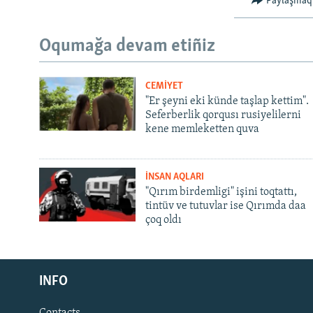
Paylaşmaq
Oqumağa devam etiñiz
CEMİYET
"Er şeyni eki künde taşlap kettim".
Seferberlik qorqusı rusiyelilerni
kene memleketten quva
İNSAN AQLARI
"Qırım birdemligi" işini toqtattı,
tintüv ve tutuvlar ise Qırımda daa
çoq oldı
Русский
INFO
Українською
Contacts