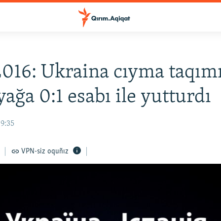
016: Ukraina cıyma taqım
yağa 0:1 esabı ile yutturdı
09:35
VPN-siz oquñız