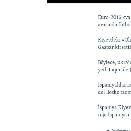
Euro-2016 kval
arasında futbo
Kiyevdeki «Oli
Gaspar kirsetti
Böylece, ukrai
yedi taqım ile
İspaniyalılar 
del Boske taqı
İspaniya Kiyev
roja İspaniya c