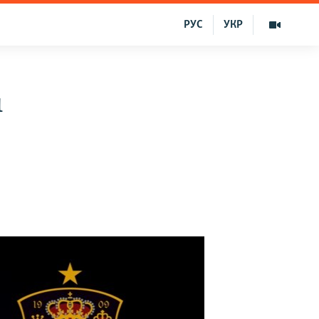
РУС
УКР
ı